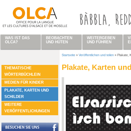
Direkt zum Inhalt
WAS IST DAS
BEOBACHTEN
WEITERGEBEN
V
OLCA?
UND HÜTEN
UND FÜHREN
E
Startseite
»
Veröffentlichen und teilen
»
Plakate, 
Sie sind hier
Plakate, Karten und
THEMATISCHE
WÖRTERBÜCHLEIN
MEDIEN FÜR KINDER
PLAKATE, KARTEN UND
SCHILDER
WEITERE
VERÖFFENTLICHUNGEN