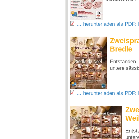
… herunterladen als PDF: 
Zweispr
Bredle
Entstande
unterelsäss
… herunterladen als PDF: 
Zwe
Wei
Ents
unt