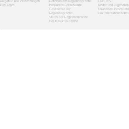
Aufgaben und Zielsetzungen
Definition der Regionalsprache
FÜHREN
Das Team
Interaktive Sprachkarte
Kinder und Jugendlich
Geschichte der
Elsässisch lernen und
Regionalsprache
Dokumentationszentr
Status der Regionalsprache
Der Dialekt in Zahlen