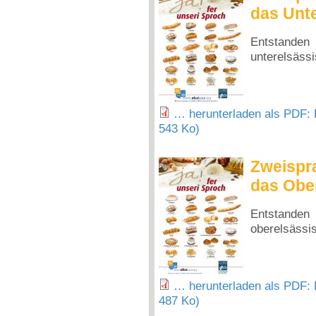
das Unte
Entstand
unterelsäss
… herunterladen als PDF: 
543 Ko)
Zweispra
das Obe
Entstand
oberelsässi
… herunterladen als PDF: 
487 Ko)