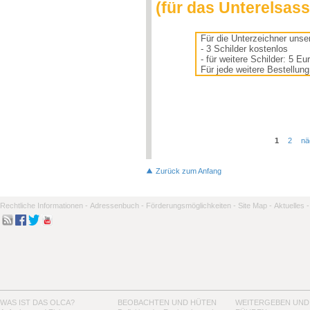
(für das Unterelsass
Für die Unterzeichner unser
- 3 Schilder kostenlos
- für weitere Schilder: 5 Eu
Für jede weitere Bestellun
1
2
nä
Seiten
Zurück zum Anfang
Rechtliche Informationen -
Adressenbuch -
Förderungsmöglichkeiten -
Site Map -
Aktuelles -
WAS IST DAS OLCA?
BEOBACHTEN UND HÜTEN
WEITERGEBEN UND