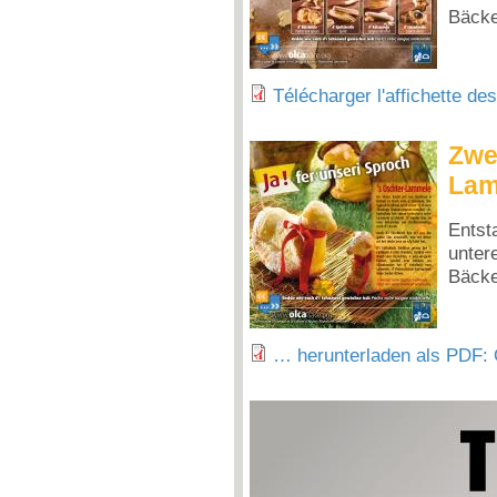
Bäcke
Télécharger l'affichette d
Zwe
Lam
Ents
unt
Bäcke
… herunterladen als PDF: