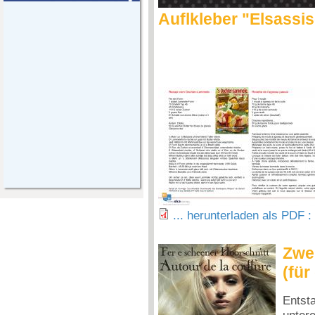
Auflkleber "Elsassi
... herunterladen als PDF 
Zwei
(für
Ents
unter