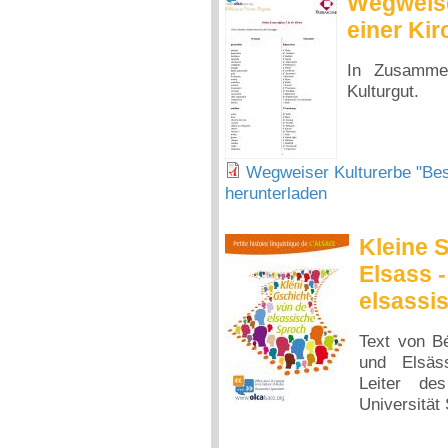
Wegweise
einer Kir
In Zusammen
Kulturgut.
Wegweiser Kulturerbe "Bes
herunterladen
Kleine 
Elsass 
elsassi
Text von Bé
und Elsäs
Leiter des
Universität