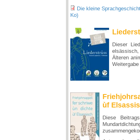
Die kleine Sprachgeschich
Ko)
Liederst
Dieser Lie
elsässisch
Älteren ani
Weitergabe 
Friehjohrsa
ùf Elsassi
Diese Beitrag
Mundartdichtun
zusammengek