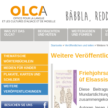
Direkt zum Inhalt
WAS IST DAS
BEOBACHTEN
WEITERGEBEN
V
OLCA?
UND HÜTEN
UND FÜHREN
E
Startseite
»
Veröffentlichen und teilen
»
Weitere V
Sie sind hier
Weitere Veröffentl
THEMATISCHE
WÖRTERBÜCHLEIN
MEDIEN FÜR KINDER
Friehjohrsa
PLAKATE, KARTEN UND
ùf Elsassi
SCHILDER
WEITERE
Diese Beitrag
VERÖFFENTLICHUNGEN
Mundartdichtun
zusammengeko
Autoren lesen 