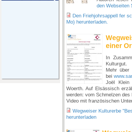
den Webseiten
Den Friehjohrsappell fer s
Mo) herunterladen.
Wegweis
einer Or
In Zusamme
Kulturgut.
Mehr über d
bei
www.sa
Joël Klein
Woerth. Auf Elsässisch erzähl
werden: vom Schmelzen des M
Video mit französischen Untert
Wegweiser Kulturerbe "Bes
herunterladen