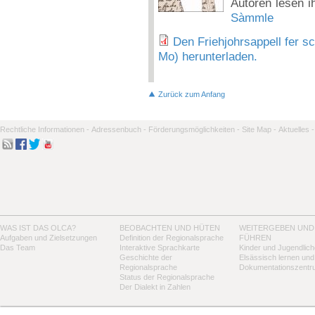
Autoren lesen i
Sàmmle
Den Friehjohrsappell fer s
Mo) herunterladen.
Zurück zum Anfang
Rechtliche Informationen -
Adressenbuch -
Förderungsmöglichkeiten -
Site Map -
Aktuelles -
WAS IST DAS OLCA?
BEOBACHTEN UND HÜTEN
WEITERGEBEN UND
Aufgaben und Zielsetzungen
Definition der Regionalsprache
FÜHREN
Das Team
Interaktive Sprachkarte
Kinder und Jugendlich
Geschichte der
Elsässisch lernen und
Regionalsprache
Dokumentationszentr
Status der Regionalsprache
Der Dialekt in Zahlen