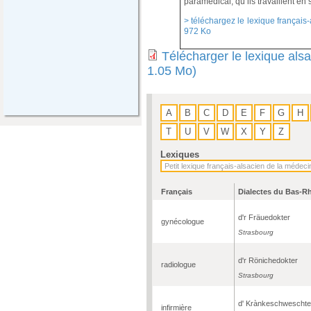
paramédical, qu’ils travaillent en 
> téléchargez le lexique français-
972 Ko
Télécharger le lexique als
1.05 Mo)
A
B
C
D
E
F
G
H
T
U
V
W
X
Y
Z
Lexiques
Français
Dialectes du Bas-R
d'r Fräuedokter
gynécologue
Strasbourg
d'r Rönichedokter
radiologue
Strasbourg
d' Krànkeschweschte
infirmière