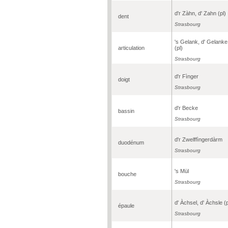
d'r Zàhn, d' Zahn (pl)
dent
Strasbourg
's Gelank, d' Gelanke
articulation
(pl)
Strasbourg
d'r Fìnger
doigt
Strasbourg
d'r Becke
bassin
Strasbourg
d'r Zwelffìngerdàrm
duodénum
Strasbourg
's Mül
bouche
Strasbourg
d' Àchsel, d' Àchsle (p
épaule
Strasbourg