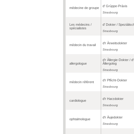
d' Grùppe-Pràxis
médecine de groupe
Strasbourg
Les médecins /
d' Dokter / Speziàlisc
spécialistes
Strasbourg
d'r Àrweitsdokter
médecin du travail
Strasbourg
d'r Àllergie-Dokter / d'
allergologue
Àllergolog
Strasbourg
d'r Pflìcht-Dokter
médecin référent
Strasbourg
d'r Harzdokter
cardiologue
Strasbourg
d'r Äujedokter
ophtalmologue
Strasbourg