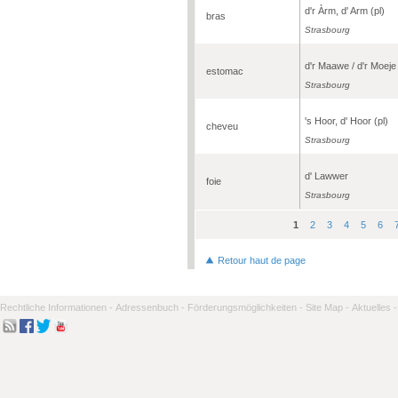
d'r Àrm, d' Arm (pl)
bras
Strasbourg
d'r Maawe / d'r Moeje
estomac
Strasbourg
's Hoor, d' Hoor (pl)
cheveu
Strasbourg
d' Lawwer
foie
Strasbourg
1
2
3
4
5
6
Seiten
Retour haut de page
Rechtliche Informationen -
Adressenbuch -
Förderungsmöglichkeiten -
Site Map -
Aktuelles -