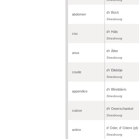
d'r Büch
abdomen
Strasbourg
d'r Hàls
cou
Strasbourg
d'r Àfter
anus
Strasbourg
d'r Elleböje
coude
Strasbourg
d'r Blìnddàrm
appendice
Strasbourg
d'r Owerschankel
cuisse
Strasbourg
d' Oder, d' Odere (pl)
artère
Strasbourg