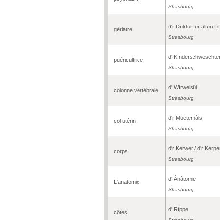
Strasbourg
d'r Dokter fer älteri Lit
gériatre
Strasbourg
d' Kìnderschweschte
puéricultrice
Strasbourg
d' Wìrwelsül
colonne vertébrale
Strasbourg
d'r Müeterhàls
col utérin
Strasbourg
d'r Kerwer / d'r Kerpe
corps
Strasbourg
d' Ànàtomie
L'anatomie
Strasbourg
d' Rìppe
côtes
Strasbourg