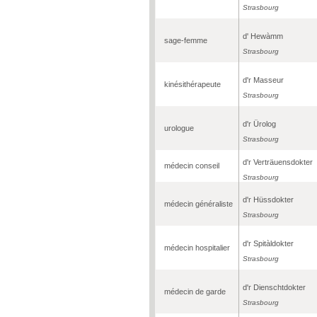
Strasbourg
d' Hewàmm
sage-femme
Strasbourg
d'r Masseur
kinésithérapeute
Strasbourg
d'r Ürolog
urologue
Strasbourg
d'r Verträuensdokter
médecin conseil
Strasbourg
d'r Hüssdokter
médecin généraliste
Strasbourg
d'r Spitàldokter
médecin hospitalier
Strasbourg
d'r Dienschtdokter
médecin de garde
Strasbourg