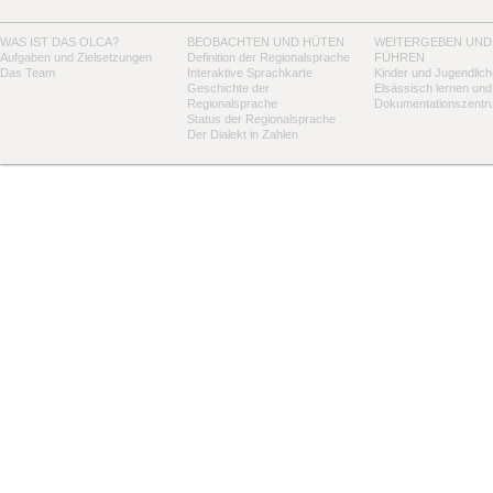
WAS IST DAS OLCA?
BEOBACHTEN UND HÜTEN
WEITERGEBEN UND
Aufgaben und Zielsetzungen
Definition der Regionalsprache
FÜHREN
Das Team
Interaktive Sprachkarte
Kinder und Jugendlich
Geschichte der
Elsässisch lernen und
Regionalsprache
Dokumentationszentr
Status der Regionalsprache
Der Dialekt in Zahlen