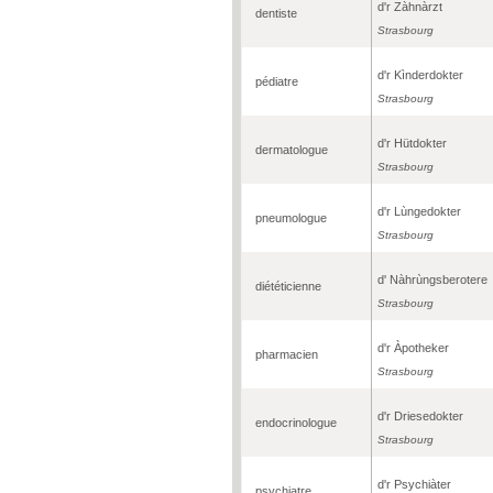
d'r Zàhnàrzt
dentiste
Strasbourg
d'r Kìnderdokter
pédiatre
Strasbourg
d'r Hütdokter
dermatologue
Strasbourg
d'r Lùngedokter
pneumologue
Strasbourg
d' Nàhrùngsberotere
diététicienne
Strasbourg
d'r Àpotheker
pharmacien
Strasbourg
d'r Driesedokter
endocrinologue
Strasbourg
d'r Psychiàter
psychiatre