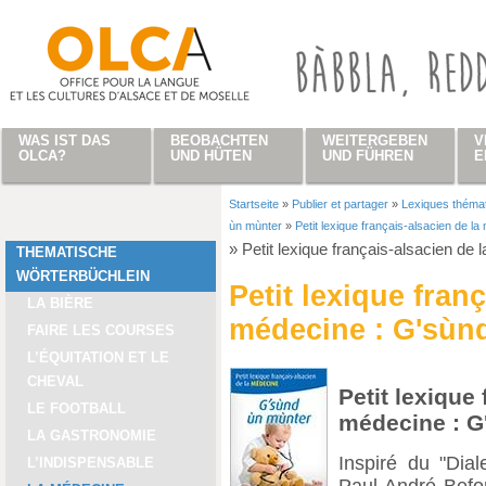
Direkt zum Inhalt
WAS IST DAS
BEOBACHTEN
WEITERGEBEN
V
OLCA?
UND HÜTEN
UND FÜHREN
E
Startseite
»
Publier et partager
»
Lexiques théma
Sie sind hier
ùn mùnter
»
Petit lexique français-alsacien de l
»
Petit lexique français-alsacien de
THEMATISCHE
WÖRTERBÜCHLEIN
Petit lexique fran
LA BIÈRE
médecine : G'sùn
FAIRE LES COURSES
L’ÉQUITATION ET LE
CHEVAL
Petit lexique
LE FOOTBALL
médecine : G
LA GASTRONOMIE
Inspiré du "Dia
L’INDISPENSABLE