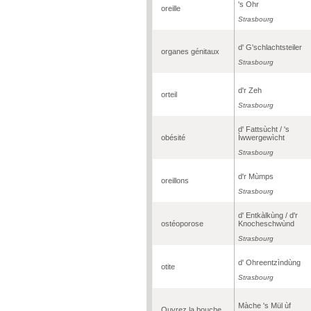
's Ohr
oreille
Strasbourg
d' G'schlachtsteiler
organes génitaux
Strasbourg
d'r Zeh
orteil
Strasbourg
d' Fattsùcht / 's
obésité
Ìwwergewìcht
Strasbourg
d'r Mùmps
oreillons
Strasbourg
d' Entkàlkùng / d'r
ostéoporose
Knocheschwùnd
Strasbourg
d' Ohreentzìndùng
otite
Strasbourg
Màche 's Mül ùf
Ouvrez la bouche