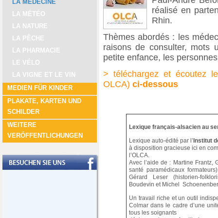
Paul-André Befo
LA MÉDECINE
réalisé en parte
LA MÉTÉO
Rhin.
LA NATURE
Thèmes abordés : les médecin
LA PÊCHE
raisons de consulter, mots ut
LA PHARMACIE
petite enfance, les personne
LE VÉLO
> téléchargez et écoutez le
LA VIGNE ET LE VIN
OLCA)
ci-dessous
MEDIEN FÜR KINDER
PLAKATE, KARTEN UND
SCHILDER
WEITERE
Lexique français-alsacien au serv
VERÖFFENTLICHUNGEN
Lexique auto-édité par l’
Institut 
à disposition gracieuse ici en co
l’OLCA.
Avec l’aide de : Martine Frantz
santé paramédicaux formateurs) 
Gérard Leser (historien-folklor
Boudevin et Michel Schoenenber
Un travail riche et un outil indi
Colmar dans le cadre d’une unit
tous les soignants