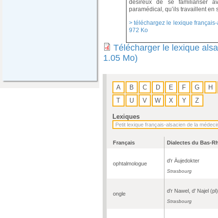
désireux de se familiariser a
paramédical, qu’ils travaillent en 
> téléchargez le lexique français-
972 Ko
Télécharger le lexique als
1.05 Mo)
A
B
C
D
E
F
G
H
T
U
V
W
X
Y
Z
Lexiques
Français
Dialectes du Bas-R
d'r Äujedokter
ophtalmologue
Strasbourg
d'r Nawel, d' Najel (pl)
ongle
Strasbourg