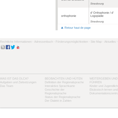
Strasbourg
d' Orthophonie / d'
orthophonie
Logopädie
Strasbourg
Retour haut de page
Rechtliche Informationen -
Adressenbuch -
Förderungsmöglichkeiten -
Site Map -
Aktuelles -
WAS IST DAS OLCA?
BEOBACHTEN UND HÜTEN
WEITERGEBEN UND
Aufgaben und Zielsetzungen
Definition der Regionalsprache
FÜHREN
Das Team
Interaktive Sprachkarte
Kinder und Jugendlich
Geschichte der
Elsässisch lernen und
Regionalsprache
Dokumentationszentr
Status der Regionalsprache
Der Dialekt in Zahlen