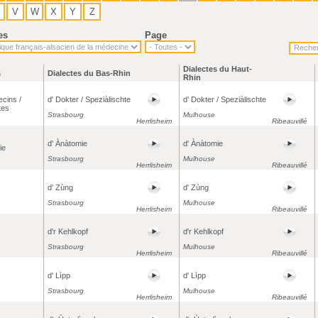
V
W
X
Y
Z
es
Page
Dialectes du Haut-
s
Dialectes du Bas-Rhin
Rhin
cins /
d' Dokter / Speziàlischte
d' Dokter / Speziàlischte
tes
Strasbourg
Mulhouse
Herrlisheim
Ribeauvillé
d' Ànàtomie
d' Ànàtomie
ie
Strasbourg
Mulhouse
Herrlisheim
Ribeauvillé
d' Zùng
d' Zùng
Strasbourg
Mulhouse
Herrlisheim
Ribeauvillé
d'r Kehlkopf
d'r Kehlkopf
Strasbourg
Mulhouse
Herrlisheim
Ribeauvillé
d' Lìpp
d' Lìpp
Strasbourg
Mulhouse
Herrlisheim
Ribeauvillé