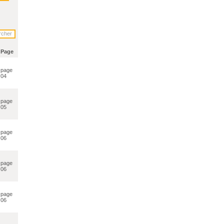
Page
page
04
page
05
page
06
page
06
page
06