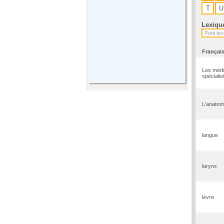
T
U
Lexiqu
Françai
Les méde
spécialis
L'anatom
langue
larynx
lèvre