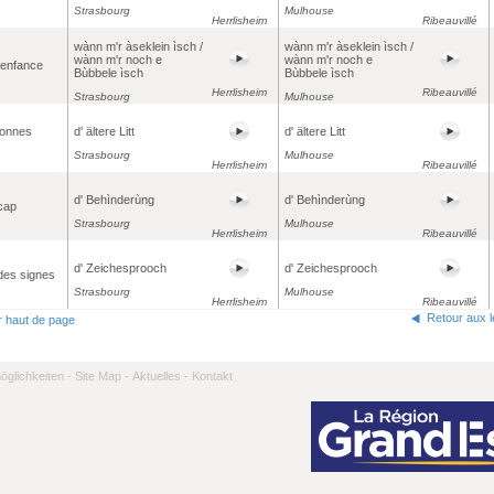
Strasbourg
Mulhouse
Herrlisheim
Ribeauvillé
wànn m'r àseklein ìsch /
wànn m'r àseklein ìsch /
wànn m'r noch e
wànn m'r noch e
 enfance
Bùbbele ìsch
Bùbbele ìsch
Herrlisheim
Ribeauvillé
Strasbourg
Mulhouse
sonnes
d' ältere Litt
d' ältere Litt
Strasbourg
Mulhouse
Herrlisheim
Ribeauvillé
d' Behìnderùng
d' Behìnderùng
cap
Strasbourg
Mulhouse
Herrlisheim
Ribeauvillé
d' Zeichesprooch
d' Zeichesprooch
des signes
Strasbourg
Mulhouse
Herrlisheim
Ribeauvillé
Retour aux 
r haut de page
̈glichkeiten -
Site Map -
Aktuelles -
Kontakt