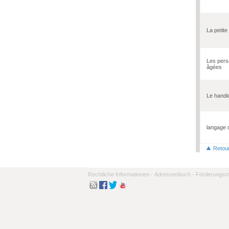
La petite
Les per
âgées
Le handi
langage 
Retou
Rechtliche Informationen -
Adressenbuch -
Förderungsmo