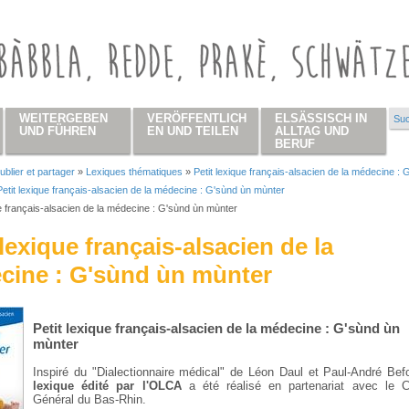
WEITERGEBEN
VERÖFFENTLICH
ELSÄSSISCH IN
Suc
Su
UND FÜHREN
EN UND TEILEN
ALLTAG UND
BERUF
ublier et partager
»
Lexiques thématiques
»
Petit lexique français-alsacien de la médecine : 
 hier
Petit lexique français-alsacien de la médecine : G'sùnd ùn mùnter
ue français-alsacien de la médecine : G'sùnd ùn mùnter
 lexique français-alsacien de la
cine : G'sùnd ùn mùnter
Petit lexique français-alsacien de la médecine : G'sùnd ùn
mùnter
Inspiré du "Dialectionnaire médical" de Léon Daul et Paul-André Befo
lexique édité par l'OLCA
a été réalisé en partenariat avec le C
Général du Bas-Rhin.