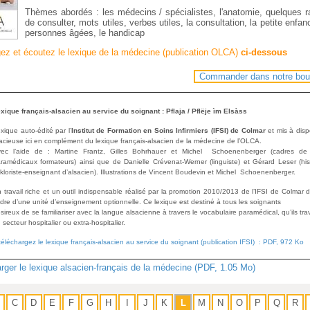
Thèmes abordés : les médecins / spécialistes, l'anatomie, quelques r
de consulter, mots utiles, verbes utiles, la consultation, la petite enfan
personnes âgées, le handicap
gez et écoutez le lexique de la médecine (publication OLCA)
ci-dessous
Commander dans notre bou
xique français-alsacien au service du soignant : Pflaja / Pflëje ìm Elsàss
xique auto-édité par l’
Institut de Formation en Soins Infirmiers (IFSI) de Colmar
et mis à disp
acieuse ici en complément du lexique français-alsacien de la médecine de l’OLCA.
ec l’aide de : Martine Frantz, Gilles Bohrhauer et Michel Schoenenberger (cadres de
ramédicaux formateurs) ainsi que de Danielle Crévenat-Werner (linguiste) et Gérard Leser (his
lkloriste-enseignant d’alsacien). Illustrations de Vincent Boudevin et Michel Schoenenberger.
 travail riche et un outil indispensable réalisé par la promotion 2010/2013 de l’IFSI de Colmar 
dre d’une unité d’enseignement optionnelle. Ce lexique est destiné à tous les soignants
sireux de se familiariser avec la langue alsacienne à travers le vocabulaire paramédical, qu’ils trav
 secteur hospitalier ou extra-hospitalier.
téléchargez le lexique français-alsacien au service du soignant (publication IFSI) : PDF, 972 Ko
rger le lexique alsacien-français de la médecine (PDF, 1.05 Mo)
C
D
E
F
G
H
I
J
K
L
M
N
O
P
Q
R