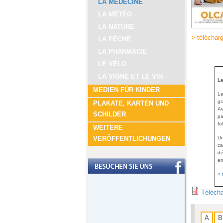
LA MÉDECINE
LA MÉTÉO
LA NATURE
> téléchar
LA PÊCHE
LA PHARMACIE
LE VÉLO
LA VIGNE ET LE VIN
Le
MEDIEN FÜR KINDER
Le
gr
PLAKATE, KARTEN UND
Av
SCHILDER
pa
fo
WEITERE
VERÖFFENTLICHUNGEN
Un
ca
dé
en
> 
Télécha
A
B