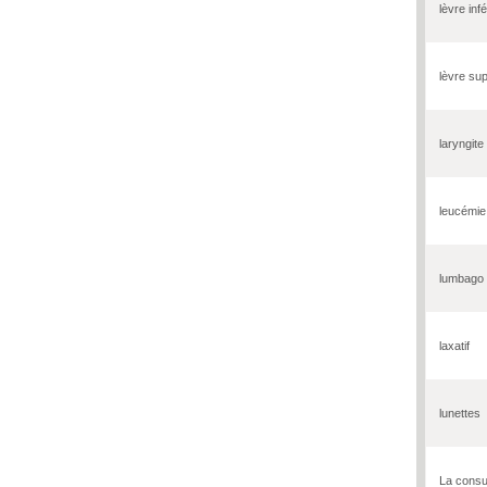
lèvre inf
lèvre su
laryngite
leucémie
lumbago
laxatif
lunettes
La consul