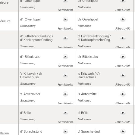
d'r Ùnterlìppel
d'r Ùnterlìppel
érieure
Strasbourg
Mulhouse
Herrlisheim
Ribeauvillé
d'r Owerlìppel
d'r Owerlìppel
périeure
Strasbourg
Mulhouse
Herrlisheim
Ribeauvillé
d' Lùftrehrentzìndùng /
d' Lùftrehrentzìndùng /
d' Kehlkopfentzìndùng
d' Kehlkopfentzìndùng
Strasbourg
Mulhouse
Herrlisheim
Ribeauvillé
d'r Blüetkrabs
d'r Blüetkrabs
Strasbourg
Mulhouse
Herrlisheim
Ribeauvillé
's Kritzweh / d'r
's Kritzweh / d'r
Haxeschùss
Haxeschùss
Strasbourg
Mulhouse
Herrlisheim
Ribeauvillé
's Àbfiermìttel
's Àbfiermìttel
Strasbourg
Mulhouse
Herrlisheim
Ribeauvillé
d' Brìlle
d' Brìlle
Strasbourg
Mulhouse
Herrlisheim
Ribeauvillé
d' Sprachstùnd
d' Sprachstùnd
tation