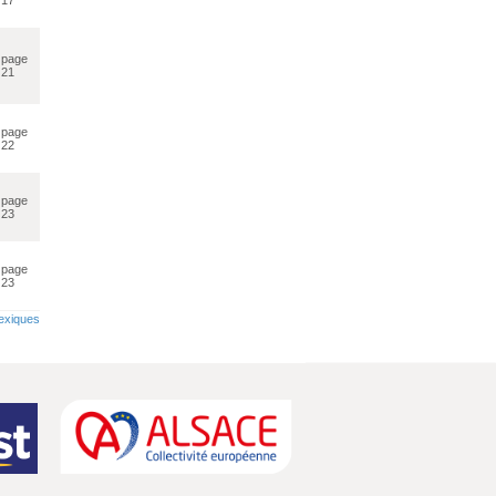
page
21
page
22
page
23
page
23
lexiques