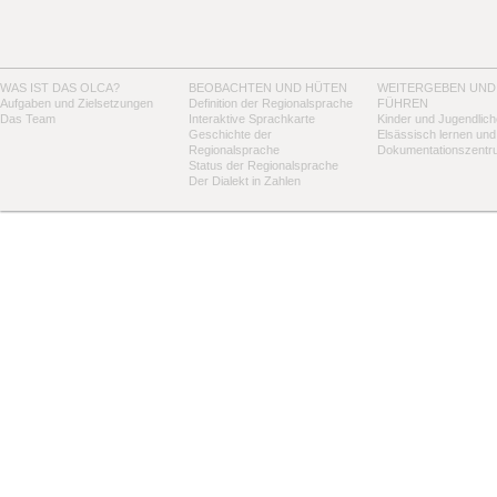
WAS IST DAS OLCA?
BEOBACHTEN UND HÜTEN
WEITERGEBEN UND
Aufgaben und Zielsetzungen
Definition der Regionalsprache
FÜHREN
Das Team
Interaktive Sprachkarte
Kinder und Jugendlich
Geschichte der
Elsässisch lernen und
Regionalsprache
Dokumentationszentr
Status der Regionalsprache
Der Dialekt in Zahlen