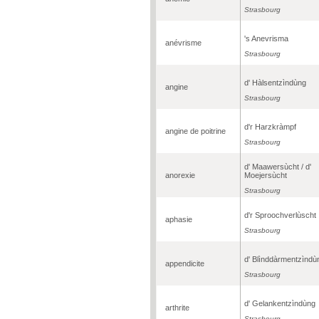
Strasbourg
's Anevrisma
anévrisme
Strasbourg
d' Hàlsentzìndùng
angine
Strasbourg
d'r Harzkràmpf
angine de poitrine
Strasbourg
d' Maawersùcht / d'
anorexie
Moejersùcht
Strasbourg
d'r Sproochverlùscht
aphasie
Strasbourg
d' Blìnddàrmentzìndù
appendicite
Strasbourg
d' Gelankentzìndùng
arthrite
Strasbourg