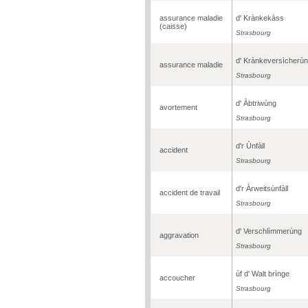
assurance maladie
d' Krànkekàss
(caisse)
Strasbourg
d' Krànkeversìcherù
assurance maladie
Strasbourg
d' Àbtriwùng
avortement
Strasbourg
d'r Ùnfàll
accident
Strasbourg
d'r Àrweitsùnfàll
accident de travail
Strasbourg
d' Verschlìmmerùng
aggravation
Strasbourg
ùf d' Walt brìnge
accoucher
Strasbourg