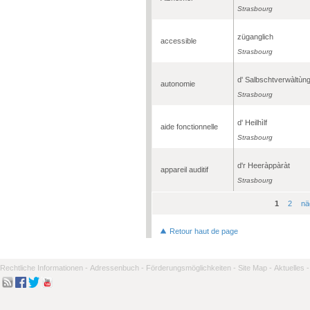
Strasbourg
züganglich
accessible
Strasbourg
d' Salbschtverwàltùn
autonomie
Strasbourg
d' Heilhìlf
aide fonctionnelle
Strasbourg
d'r Heeràppàràt
appareil auditif
Strasbourg
1
2
nä
Seiten
Retour haut de page
Rechtliche Informationen -
Adressenbuch -
Förderungsmöglichkeiten -
Site Map -
Aktuelles -