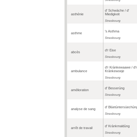
d' Schwäche / d'
asthénie
Miedigkeit
Strasbourg
's Asthma
asthme
Strasbourg
d'r Eise
abcès
Strasbourg
d'r Krànkewaawe / d'r
ambulance
Krànkewoeje
Strasbourg
d' Besserùng
amélioration
Strasbourg
d' Blüetùntersüechùn
analyse de sang
Strasbourg
d' Krànkmaldùng
arrêt de travail
Strasbourg