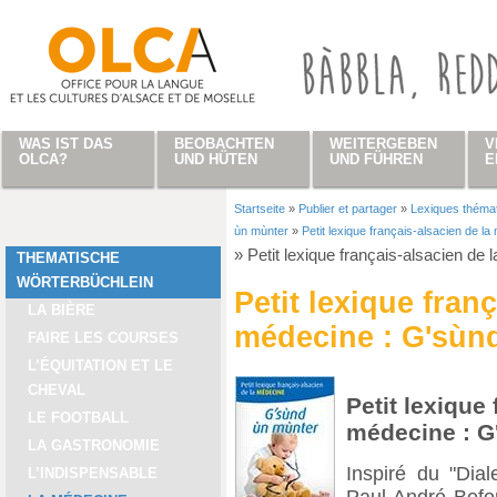
Direkt zum Inhalt
WAS IST DAS
BEOBACHTEN
WEITERGEBEN
V
OLCA?
UND HÜTEN
UND FÜHREN
E
Startseite
»
Publier et partager
»
Lexiques théma
Sie sind hier
ùn mùnter
»
Petit lexique français-alsacien de l
»
Petit lexique français-alsacien de
THEMATISCHE
WÖRTERBÜCHLEIN
Petit lexique fran
LA BIÈRE
médecine : G'sùn
FAIRE LES COURSES
L’ÉQUITATION ET LE
CHEVAL
Petit lexique
LE FOOTBALL
médecine : G
LA GASTRONOMIE
Inspiré du "Dia
L’INDISPENSABLE