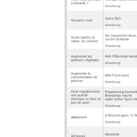
à domicile ?
Strasbourg
Setze Ejch
Asseyez-vous
Strasbourg
Vor (nooch)'em Asse,
Avant (après) le
vor'em Schloofe
repas, au coucher
Strasbourg
Augmenter les
Meh Pflànzefatt benù
graisses végétales
Strasbourg
Augmenter la
Meh Fìsch asse
consommation de
poisson
Strasbourg
Avoir régulièrement
Regelmassig kerwerli
une activité
Bewejùnge màche
physique ou faire un
odder lichter Sport tri
peu de sport
Strasbourg
d' Brùscht gann / 's St
allaitement
Strasbourg
Alzheimer
Alzheimer