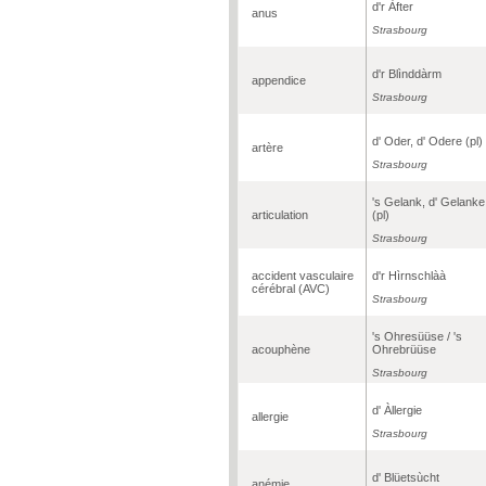
d'r Àfter
anus
Strasbourg
d'r Blìnddàrm
appendice
Strasbourg
d' Oder, d' Odere (pl)
artère
Strasbourg
's Gelank, d' Gelanke
articulation
(pl)
Strasbourg
accident vasculaire
d'r Hìrnschlàà
cérébral (AVC)
Strasbourg
's Ohresüüse / 's
acouphène
Ohrebrüüse
Strasbourg
d' Àllergie
allergie
Strasbourg
d' Blüetsùcht
anémie