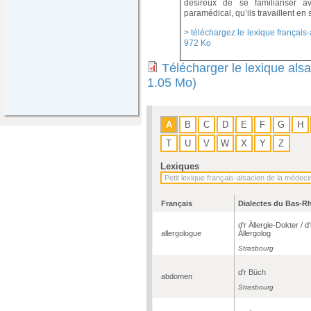
désireux de se familiariser a
paramédical, qu’ils travaillent en 
> téléchargez le lexique français-
972 Ko
Télécharger le lexique als
1.05 Mo)
A
B
C
D
E
F
G
H
T
U
V
W
X
Y
Z
Lexiques
Français
Dialectes du Bas-R
d'r Àllergie-Dokter / d'
allergologue
Àllergolog
Strasbourg
d'r Büch
abdomen
Strasbourg