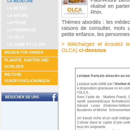
Paul-André Befo
LA MÉDECINE
réalisé en parte
LA MÉTÉO
Rhin.
LA NATURE
Thèmes abordés : les médecin
LA PÊCHE
raisons de consulter, mots ut
LA PHARMACIE
petite enfance, les personne
LE VÉLO
> téléchargez et écoutez le
LA VIGNE ET LE VIN
OLCA)
ci-dessous
MEDIEN FÜR KINDER
PLAKATE, KARTEN UND
SCHILDER
WEITERE
Lexique français-alsacien au serv
VERÖFFENTLICHUNGEN
Lexique auto-édité par l’
Institut 
à disposition gracieuse ici en co
l’OLCA.
Avec l’aide de : Martine Frantz
santé paramédicaux formateurs) 
Gérard Leser (historien-folklor
Boudevin et Michel Schoenenber
Un travail riche et un outil indi
Colmar dans le cadre d’une unit
tous les soignants