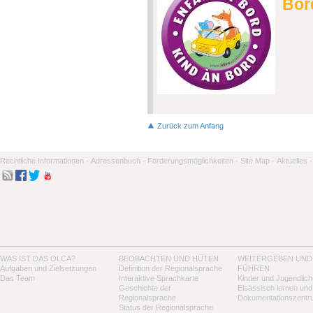
Bor
Zurück zum Anfang
Rechtliche Informationen -
Adressenbuch -
Förderungsmöglichkeiten -
Site Map -
Aktuelles -
WAS IST DAS OLCA?
BEOBACHTEN UND HÜTEN
WEITERGEBEN UND
Aufgaben und Zielsetzungen
Definition der Regionalsprache
FÜHREN
Das Team
Interaktive Sprachkarte
Kinder und Jugendlich
Geschichte der
Elsässisch lernen und
Regionalsprache
Dokumentationszentr
Status der Regionalsprache