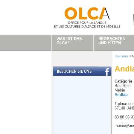
Direkt zum Inhalt
WAS IST DAS
BEOBACHTEN
OLCA?
UND HÜTEN
Startseite
»
A
Sie sind
Andl
Catégorie
Bas-Rhin
Mairie
Andlau
1 place de 
67140
AN
03 88 08 9
mairie@and