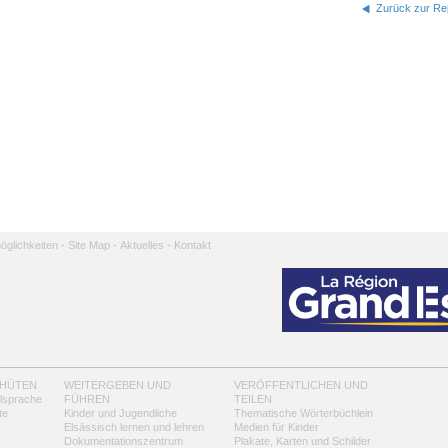
Zurück zur Rep
̈glichkeiten -
Site Map -
Aktuelles -
Kontakt
 HÜTEN
WEITERGEBEN UND
VERÖFFENTLICHEN UND
alsprache
FÜHREN
TEILEN
te
Kinder und Jugendliche
Thematische Wörterbüchlein
Elsässisch lernen und lehren
Medien für Kinder
Dokumentationszentrum
Plakate, Karten und Schilder