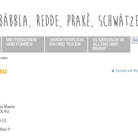
WEITERGEBEN
VERÖFFENTLICH
ELSÄSSISCH IN
Suc
Su
UND FÜHREN
EN UND TEILEN
ALLTAG UND
BERUF
ndlau
 hier
au
Zurück zur Rep
la Mairie
DLAU
3 01
lau.fr