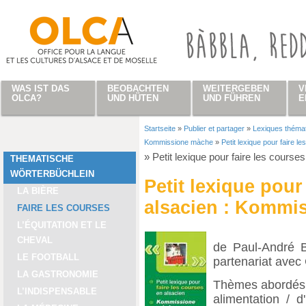
Direkt zum Inhalt
WAS IST DAS
BEOBACHTEN
WEITERGEBEN
V
OLCA?
UND HÜTEN
UND FÜHREN
E
Startseite
»
Publier et partager
»
Lexiques théma
Sie sind hier
Kommissione màche
»
Petit lexique pour faire 
»
Petit lexique pour faire les cour
THEMATISCHE
WÖRTERBÜCHLEIN
Petit lexique pour
LA BIÈRE
alsacien : Kommi
FAIRE LES COURSES
L’ÉQUITATION ET LE
CHEVAL
de Paul-André B
LE FOOTBALL
partenariat ave
LA GASTRONOMIE
Thèmes abordés 
L’INDISPENSABLE
alimentation / 