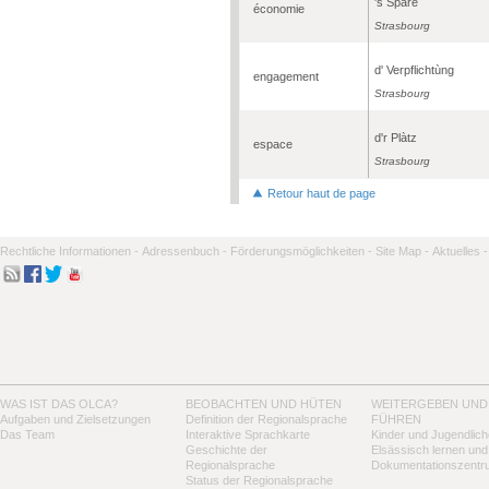
's Spàre
économie
Strasbourg
d' Verpflichtùng
engagement
Strasbourg
d'r Plàtz
espace
Strasbourg
Retour haut de page
Rechtliche Informationen -
Adressenbuch -
Förderungsmöglichkeiten -
Site Map -
Aktuelles -
WAS IST DAS OLCA?
BEOBACHTEN UND HÜTEN
WEITERGEBEN UND
Aufgaben und Zielsetzungen
Definition der Regionalsprache
FÜHREN
Das Team
Interaktive Sprachkarte
Kinder und Jugendlich
Geschichte der
Elsässisch lernen und
Regionalsprache
Dokumentationszentr
Status der Regionalsprache