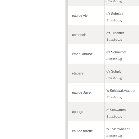
Strasbourg
d'r Schnàps
eau de vie
Strasbourg
d'r Trachter
entonnoir
Strasbourg
d'r Schmirgel
émeri, abrasif
Strasbourg
d'r Schàft
étagère
Strasbourg
's Schàwalawàsser
eau de Javel
Strasbourg
d' Schwàmm
éponge
Strasbourg
's Toilettwàsser
eau de toilette
Strasbourg