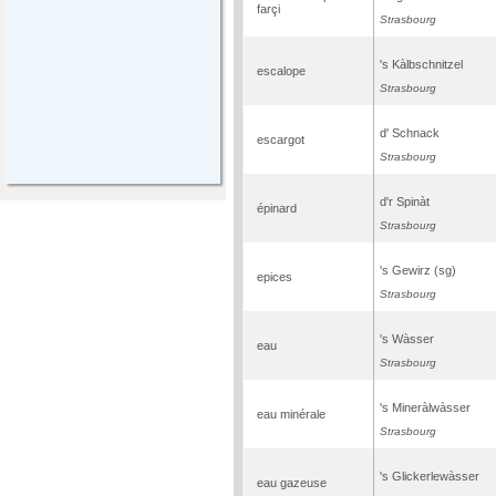
farçi
Strasbourg
's Kàlbschnitzel
escalope
Strasbourg
d' Schnack
escargot
Strasbourg
d'r Spinàt
épinard
Strasbourg
's Gewirz (sg)
epices
Strasbourg
's Wàsser
eau
Strasbourg
's Mineràlwàsser
eau minérale
Strasbourg
's Glickerlewàsser
eau gazeuse