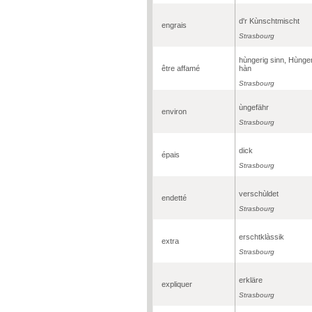
d'r Kùnschtmischt
engrais
Strasbourg
hùngerig sinn, Hùnge
être affamé
hàn
Strasbourg
ùngefähr
environ
Strasbourg
dick
épais
Strasbourg
verschùldet
endetté
Strasbourg
erschtklàssik
extra
Strasbourg
erkläre
expliquer
Strasbourg