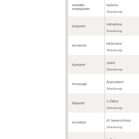
emballer,
inpàcke
empaqueter
Strasbourg
mitnamme
emporter
Strasbourg
inkàssiere
encaisser
Strasbourg
spàre
épargner
Strasbourg
Ànprowiere
essayage
Strasbourg
's Etiket
étiquette
Strasbourg
d'r Iwwerschùss
excédent
Strasbourg