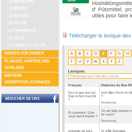
LA MÉDECINE
Hüshàltùngsmittel
LA MÉTÉO
d' Pùtzmittel, pr
utiles pour faire
LA NATURE
LA PÊCHE
LA PHARMACIE
Télécharger le lexique des
LE VÉLO
LA VIGNE ET LE VIN
MEDIEN FÜR KINDER
A
B
C
D
E
F
G
H
PLAKATE, KARTEN UND
T
U
V
W
X
Y
Z
SCHILDER
Lexiques
WEITERE
VERÖFFENTLICHUNGEN
Français
Dialectes du Bas-R
Est-ce que tout est
Isch àlles frisch ùn bil
frais et bon marché
?
?
Strasbourg
Ùn ob! Wàs brüche-n
Et comment ! Que
Ihr noch?
vous faut-il d’autre ?
Strasbourg
estomac de porc
d'r g'fillt Soïmawe