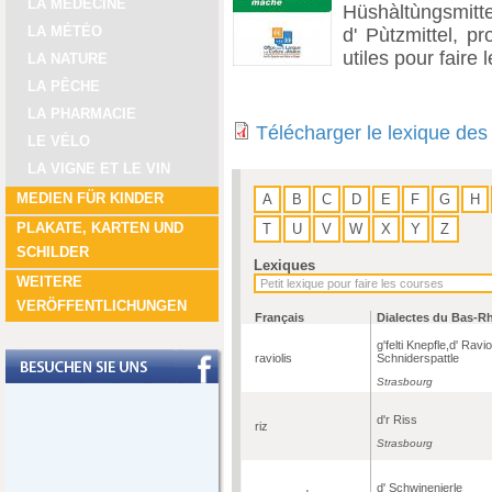
LA MÉDECINE
Hüshàltùngsmittel
LA MÉTÉO
d' Pùtzmittel, pr
utiles pour faire
LA NATURE
LA PÊCHE
LA PHARMACIE
Télécharger le lexique des
LE VÉLO
LA VIGNE ET LE VIN
MEDIEN FÜR KINDER
A
B
C
D
E
F
G
H
PLAKATE, KARTEN UND
T
U
V
W
X
Y
Z
SCHILDER
Lexiques
WEITERE
VERÖFFENTLICHUNGEN
Français
Dialectes du Bas-R
g'felti Knepfle,d' Raviol
raviolis
Schniderspattle
Strasbourg
d'r Riss
riz
Strasbourg
d' Schwinenierle