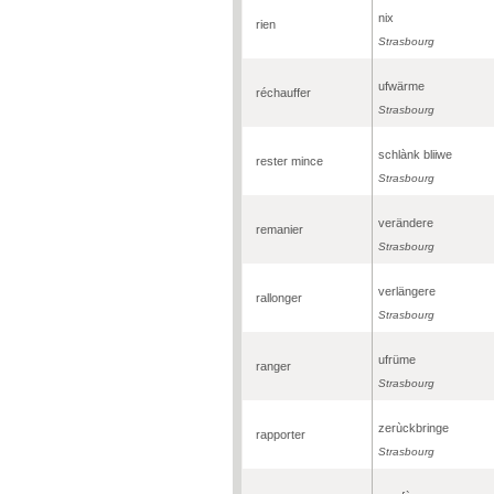
nix
rien
Strasbourg
ufwärme
réchauffer
Strasbourg
schlànk bliiwe
rester mince
Strasbourg
verändere
remanier
Strasbourg
verlängere
rallonger
Strasbourg
ufrüme
ranger
Strasbourg
zerùckbringe
rapporter
Strasbourg