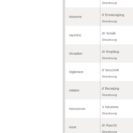
Strasbourg
d' Ermässigùng
ristourne
Strasbourg
d'r Schàft
rayon(s)
Strasbourg
d'r Empfàng
réception
Strasbourg
d' Vorschrift
réglement
Strasbourg
d' Beziejùng
relation
Strasbourg
's Inkumme
ressources
Strasbourg
d'r Rascht
reste
Strasbourg