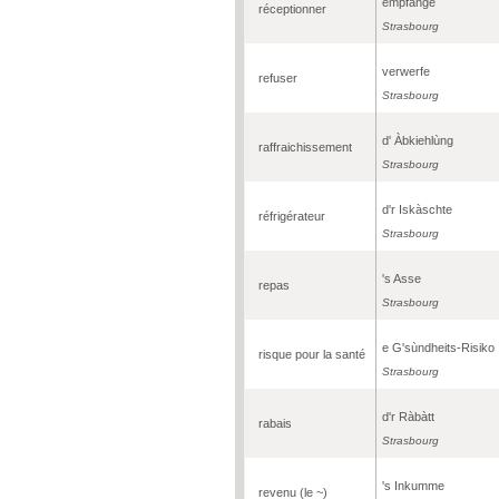
empfànge
réceptionner
Strasbourg
verwerfe
refuser
Strasbourg
d' Àbkiehlùng
raffraichissement
Strasbourg
d'r Iskàschte
réfrigérateur
Strasbourg
's Asse
repas
Strasbourg
e G'sùndheits-Risiko
risque pour la santé
Strasbourg
d'r Ràbàtt
rabais
Strasbourg
's Inkumme
revenu (le ~)