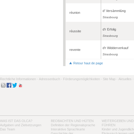
d' Versàmmlùng
réunion
Strasbourg
d'r Erfolig
réussite
Strasbourg
d'r Widderverkauf
revente
Strasbourg
Retour haut de page
Rechtliche Informationen -
Adressenbuch -
Förderungsmöglichkeiten -
Site Map -
Aktuelles -
WAS IST DAS OLCA?
BEOBACHTEN UND HÜTEN
WEITERGEBEN UND
Aufgaben und Zielsetzungen
Definition der Regionalsprache
FÜHREN
Das Team
Interaktive Sprachkarte
Kinder und Jugendlich
Geschichte der
Elsässisch lernen und