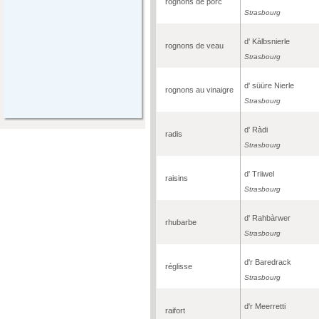
rognons de porc
Strasbourg
d' Kàlbsnierle
rognons de veau
Strasbourg
d' süüre Nierle
rognons au vinaigre
Strasbourg
d' Ràdi
radis
Strasbourg
d' Triiwel
raisins
Strasbourg
d' Rahbàrwer
rhubarbe
Strasbourg
d'r Baredrack
réglisse
Strasbourg
d'r Meerretti
raifort