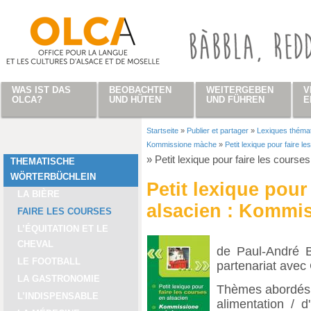
Direkt zum Inhalt
WAS IST DAS
BEOBACHTEN
WEITERGEBEN
V
OLCA?
UND HÜTEN
UND FÜHREN
E
Startseite
»
Publier et partager
»
Lexiques théma
Sie sind hier
Kommissione màche
»
Petit lexique pour faire 
»
Petit lexique pour faire les cour
THEMATISCHE
WÖRTERBÜCHLEIN
Petit lexique pour
LA BIÈRE
alsacien : Kommi
FAIRE LES COURSES
L’ÉQUITATION ET LE
CHEVAL
de Paul-André B
LE FOOTBALL
partenariat ave
LA GASTRONOMIE
Thèmes abordés 
L’INDISPENSABLE
alimentation / 