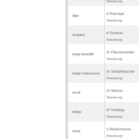
Strasbourg
d' Ràschpel
râpe
Strasbourg
d' Schissel
récipient
Strasbourg
d'r Flàschestander
range bouteille
Strasbourg
d'r Schüehkàschte
range-chaussures
Strasbourg
d'r Wecker
réveil
Strasbourg
d'r Ùmhàng
rideau
Strasbourg
's Ràsiermasser
rasoir
Strasbourg