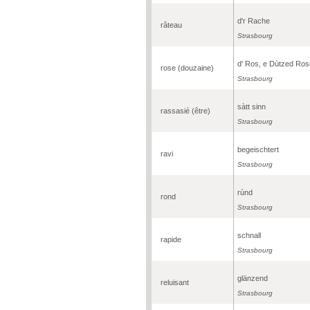
d'r Rache
râteau
Strasbourg
d' Ros, e Dùtzed Ros
rose (douzaine)
Strasbourg
sàtt sinn
rassasié (être)
Strasbourg
begeischtert
ravi
Strasbourg
rùnd
rond
Strasbourg
schnall
rapide
Strasbourg
glänzend
reluisant
Strasbourg