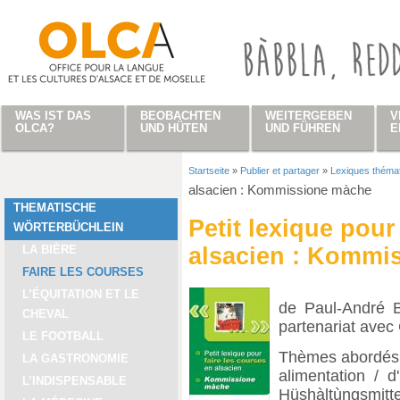
Direkt zum Inhalt
WAS IST DAS
BEOBACHTEN
WEITERGEBEN
V
OLCA?
UND HÜTEN
UND FÜHREN
E
Startseite
»
Publier et partager
»
Lexiques théma
Sie sind hier
alsacien : Kommissione màche
THEMATISCHE
Petit lexique pour
WÖRTERBÜCHLEIN
LA BIÈRE
alsacien : Kommi
FAIRE LES COURSES
L’ÉQUITATION ET LE
de Paul-André B
CHEVAL
partenariat ave
LE FOOTBALL
Thèmes abordés 
LA GASTRONOMIE
alimentation / 
L’INDISPENSABLE
Hüshàltùngsmittel