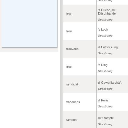
Strasbourg
's Düche, d'r
troc
Düschhàndel
Strasbourg
's Loch
trou
Strasbourg
d' Entdeckùng
trouvaille
Strasbourg
's Ding
truc
Strasbourg
d' Gewerikschàft
syndicat
Strasbourg
d' Ferie
vacances
Strasbourg
d'r Stampfel
tampon
Strasbourg