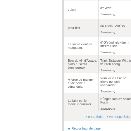
d'r Wart
valeur
Strasbourg
ùn züem Schlùss
pour finir
Strasbourg
d' G'sùndheit kùmmt
La santé vient en
mit'em Esse.
mangeant.
Strasbourg
Bois du vin d'Alsace,
Trink Elsässer Win, 
alors tu seras
wùrsch seelig.
bienheureux.
Strasbourg
Vùm viele esse ùn
A force de manger
trinke gehsch
et de boire tu
üsenànder.
t'épanouis.
Strasbourg
Hùnger isch d'r besch
La faim est le
Koch.
meilleur cuisinier.
Strasbourg
« erste Seite
‹ vorherige Seite
Seiten
Retour haut de page