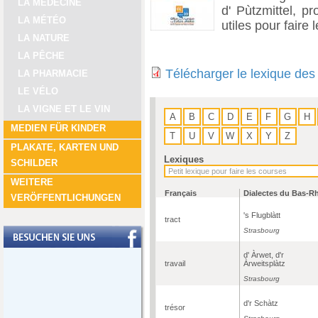
LA MÉDECINE
d' Pùtzmittel, pr
LA MÉTÉO
utiles pour faire
LA NATURE
LA PÊCHE
Télécharger le lexique des
LA PHARMACIE
LE VÉLO
LA VIGNE ET LE VIN
A
B
C
D
E
F
G
H
MEDIEN FÜR KINDER
T
U
V
W
X
Y
Z
PLAKATE, KARTEN UND
Lexiques
SCHILDER
WEITERE
Français
Dialectes du Bas-R
VERÖFFENTLICHUNGEN
's Flugblàtt
tract
Strasbourg
d' Àrwet, d'r
travail
Àrweitsplàtz
Strasbourg
d'r Schàtz
trésor