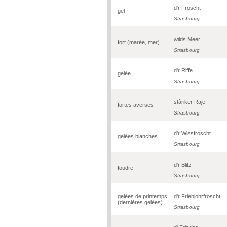
d'r Froscht
gel
Strasbourg
wilds Meer
fort (marée, mer)
Strasbourg
d'r Riffe
gelée
Strasbourg
stàriker Raje
fortes averses
Strasbourg
d'r Wissfroscht
gelées blanches
Strasbourg
d'r Blitz
foudre
Strasbourg
gelées de printemps
d'r Friehjohrfroscht
(dernières gelées)
Strasbourg