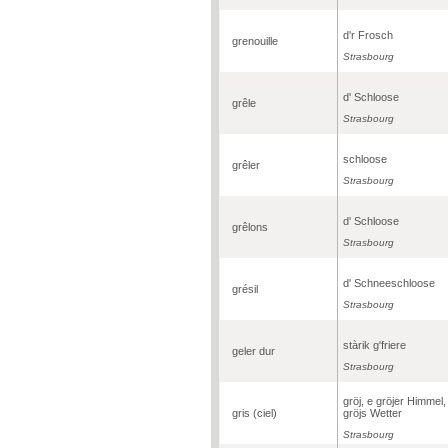
d'r Frosch
grenouille
Strasbourg
d' Schloose
grêle
Strasbourg
schloose
grêler
Strasbourg
d' Schloose
grêlons
Strasbourg
d' Schneeschloose
grésil
Strasbourg
stàrik g'friere
geler dur
Strasbourg
gröj, e gröjer Himmel,
gris (ciel)
gröjs Wetter
Strasbourg