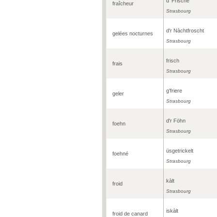
d' Frische
fraîcheur
Strasbourg
d'r Nàchtfroscht
gelées nocturnes
Strasbourg
frisch
frais
Strasbourg
g'friere
geler
Strasbourg
d'r Föhn
foehn
Strasbourg
üsgetrickelt
foehné
Strasbourg
kàlt
froid
Strasbourg
iskàlt
froid de canard