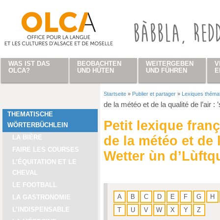
Direkt zum Inhalt
WAS IST DAS
BEOBACHTEN
WEITERGEBEN
V
OLCA?
UND HÜTEN
UND FÜHREN
E
Startseite
»
Publier et partager
»
Lexiques théma
Sie sind hier
de la météo et de la qualité de l’air : 
THEMATISCHE
Petit lexique fran
WÖRTERBÜCHLEIN
LA BIÈRE
de la météo et de la
FAIRE LES COURSES
Wetter ùn d’Lùftqu
L’ÉQUITATION ET LE
CHEVAL
LE FOOTBALL
A
B
C
D
E
F
G
H
LA GASTRONOMIE
L’INDISPENSABLE
T
U
V
W
X
Y
Z