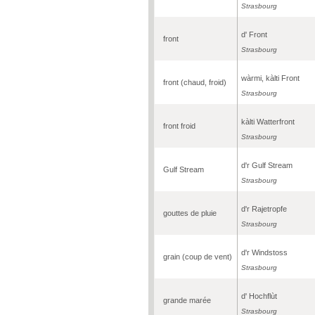
Strasbourg
d' Front
front
Strasbourg
wàrmi, kàlti Front
front (chaud, froid)
Strasbourg
kàlti Watterfront
front froid
Strasbourg
d'r Gulf Stream
Gulf Stream
Strasbourg
d'r Rajetropfe
gouttes de pluie
Strasbourg
d'r Windstoss
grain (coup de vent)
Strasbourg
d' Hochflùt
grande marée
Strasbourg