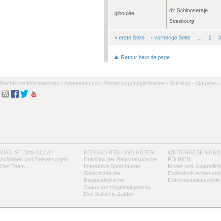
d'r Schlooseraje
giboulée
Strasbourg
« erste Seite
‹ vorherige Seite
…
2
3
Seiten
Retour haut de page
Rechtliche Informationen -
Adressenbuch -
Förderungsmöglichkeiten -
Site Map -
Aktuelles -
WAS IST DAS OLCA?
BEOBACHTEN UND HÜTEN
WEITERGEBEN UND
Aufgaben und Zielsetzungen
Definition der Regionalsprache
FÜHREN
Das Team
Interaktive Sprachkarte
Kinder und Jugendlich
Geschichte der
Elsässisch lernen und
Regionalsprache
Dokumentationszentr
Status der Regionalsprache
Der Dialekt in Zahlen