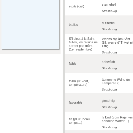
sternehell
étoilé (ciel)
Strasbourg
d' Sterne
étoiles
Strasbourg
S’il pleut à la Saint
Wenns rajt àm Sànt
Gilles, les raisins ne
Gill, werre d' Triwel nit
seront pas mûrs.
zittig.
(1er septembre)
Strasbourg
schwàch
faible
Strasbourg
àbnemme (Wind ùn
faiblir (le vent,
Temperàtür)
température)
Strasbourg
ginschtig
favorable
Strasbourg
's End (vùm Raje, vù
fin (pluie, beau
scheene Wetter…)
temps…)
Strasbourg