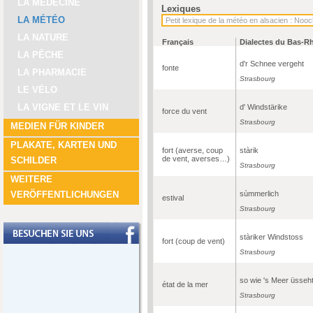
LA MÉDECINE
Lexiques
LA MÉTÉO
LA NATURE
Français
Dialectes du Bas-R
LA PÊCHE
d'r Schnee vergeht
fonte
LA PHARMACIE
Strasbourg
LE VÉLO
LA VIGNE ET LE VIN
d' Windstärike
force du vent
Strasbourg
MEDIEN FÜR KINDER
PLAKATE, KARTEN UND
fort (averse, coup
stàrik
de vent, averses…)
SCHILDER
Strasbourg
WEITERE
sùmmerlich
VERÖFFENTLICHUNGEN
estival
Strasbourg
stàriker Windstoss
fort (coup de vent)
Strasbourg
so wie 's Meer üsseh
état de la mer
Strasbourg