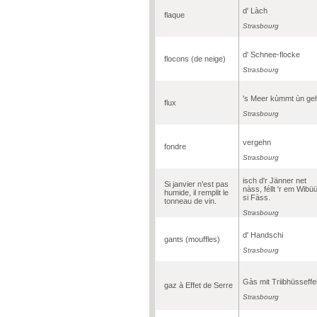
d' Làch
flaque
Strasbourg
d' Schnee-flocke
flocons (de neige)
Strasbourg
's Meer kùmmt ùn ge
flux
Strasbourg
vergehn
fondre
Strasbourg
isch d'r Jänner net
Si janvier n'est pas
nàss, féllt 'r em Wibü
humide, il remplit le
si Fàss.
tonneau de vin.
Strasbourg
d' Handschi
gants (mouffles)
Strasbourg
Gàs mit Triibhüsseffe
gaz à Effet de Serre
Strasbourg