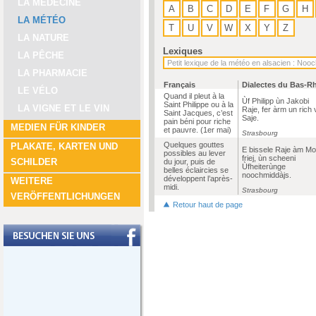
LA MÉDECINE
A
B
C
D
E
F
G
H
LA MÉTÉO
T
U
V
W
X
Y
Z
LA NATURE
Lexiques
LA PÊCHE
LA PHARMACIE
Français
Dialectes du Bas-R
LE VÉLO
Quand il pleut à la
Ùf Philipp ùn Jakobi
Saint Philippe ou à la
LA VIGNE ET LE VIN
Raje, fer àrm un rich v
Saint Jacques, c’est
Saje.
pain béni pour riche
MEDIEN FÜR KINDER
et pauvre. (1er mai)
Strasbourg
Quelques gouttes
PLAKATE, KARTEN UND
E bissele Raje àm Mo
possibles au lever
friej, ùn scheeni
SCHILDER
du jour, puis de
Ùfheiterùnge
belles éclaircies se
noochmiddàjs.
développent l’après-
WEITERE
midi.
Strasbourg
VERÖFFENTLICHUNGEN
Retour haut de page