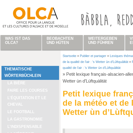
Direkt zum Inhalt
WAS IST DAS
BEOBACHTEN
WEITERGEBEN
V
OLCA?
UND HÜTEN
UND FÜHREN
E
Startseite
»
Publier et partager
»
Lexiques théma
Sie sind hier
de la qualité de l’air : ’s Wetter ùn d’Lùftquàlität
»
qualité de l’air : ’s Wetter ùn d’Lùftquàlität
THEMATISCHE
»
Petit lexique français-alsacien-allem
WÖRTERBÜCHLEIN
Wetter ùn d’Lùftquàlität
LA BIÈRE
FAIRE LES COURSES
Petit lexique fran
L’ÉQUITATION ET LE
de la météo et de la
CHEVAL
Wetter ùn d’Lùftqu
LE FOOTBALL
LA GASTRONOMIE
L’INDISPENSABLE