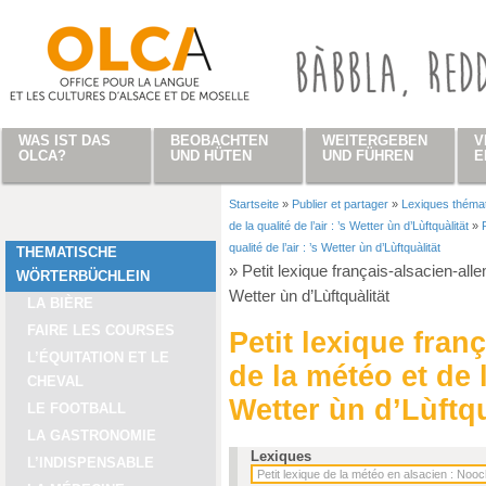
Direkt zum Inhalt
WAS IST DAS
BEOBACHTEN
WEITERGEBEN
V
OLCA?
UND HÜTEN
UND FÜHREN
E
Startseite
»
Publier et partager
»
Lexiques théma
Sie sind hier
de la qualité de l’air : ’s Wetter ùn d’Lùftquàlität
»
qualité de l’air : ’s Wetter ùn d’Lùftquàlität
THEMATISCHE
»
Petit lexique français-alsacien-allem
WÖRTERBÜCHLEIN
Wetter ùn d’Lùftquàlität
LA BIÈRE
FAIRE LES COURSES
Petit lexique fran
L’ÉQUITATION ET LE
de la météo et de la
CHEVAL
Wetter ùn d’Lùftqu
LE FOOTBALL
LA GASTRONOMIE
Lexiques
L’INDISPENSABLE