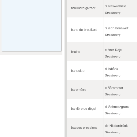
's Newwelrisle
brouillard givrant
Strasbourg
's isch benawelt
banc de brouillard
Strasbourg
e finer Raje
bruine
Strasbourg
d' Isbànk
banquise
Strasbourg
e Bàrometer
baromètre
Strasbourg
d' Schmelzgrenz
barrière de dégel
Strasbourg
d'r Nidderdrùck
basses pressions
Strasbourg