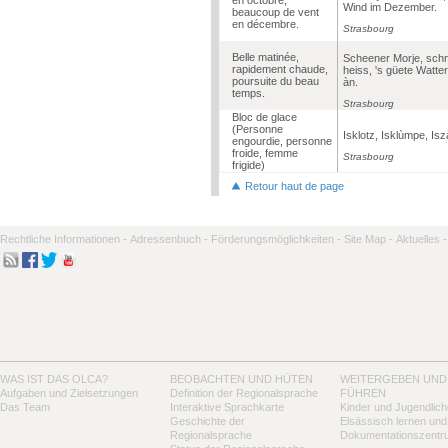
Wind im Dezember.
beaucoup de vent
en décembre.
Strasbourg
Belle matinée,
Scheener Morje, schn
rapidement chaude,
heiss, 's güete Watter
poursuite du beau
àn.
temps.
Strasbourg
Bloc de glace
(Personne
Isklotz, Isklùmpe, Isz
engourdie, personne
froide, femme
Strasbourg
frigide)
Retour haut de page
Rechtliche Informationen -
Adressenbuch -
Förderungsmöglichkeiten -
Site Map -
Aktuelles -
WAS IST DAS OLCA?
BEOBACHTEN UND HÜTEN
WEITERGEBEN UND
Aufgaben und Zielsetzungen
Definition der Regionalsprache
FÜHREN
Das Team
Interaktive Sprachkarte
Kinder und Jugendlich
Geschichte der
Elsässisch lernen und
Regionalsprache
Dokumentationszentr