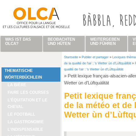
Direkt zum Inhalt
WAS IST DAS
BEOBACHTEN
WEITERGEBEN
V
OLCA?
UND HÜTEN
UND FÜHREN
E
Startseite
»
Publier et partager
»
Lexiques théma
Sie sind hier
de la qualité de l’air : ’s Wetter ùn d’Lùftquàlität
»
qualité de l’air : ’s Wetter ùn d’Lùftquàlität
THEMATISCHE
»
Petit lexique français-alsacien-allem
WÖRTERBÜCHLEIN
Wetter ùn d’Lùftquàlität
LA BIÈRE
FAIRE LES COURSES
Petit lexique fran
L’ÉQUITATION ET LE
de la météo et de la
CHEVAL
Wetter ùn d’Lùftqu
LE FOOTBALL
LA GASTRONOMIE
L’INDISPENSABLE