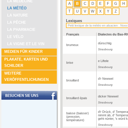
LA MÉDECINE
A
B
C
D
E
F
G
H
LA MÉTÉO
T
U
V
W
X
Y
Z
LA NATURE
Lexiques
LA PÊCHE
LA PHARMACIE
Français
Dialectes du Bas-R
LE VÉLO
dùnschtig
LA VIGNE ET LE VIN
brumeux
Strasbourg
MEDIEN FÜR KINDER
PLAKATE, KARTEN UND
e Liftele
brise
SCHILDER
Strasbourg
WEITERE
d'r Newwel
VERÖFFENTLICHUNGEN
brouillard
Strasbourg
dicker Newwel
brouillard épais
Strasbourg
d'r Drùck, d' Tempera
baisse (baisser)
nimmt àb, d' Tempera
(pression,
geht nùnter, 's wùrd k
température)
Strasbourg