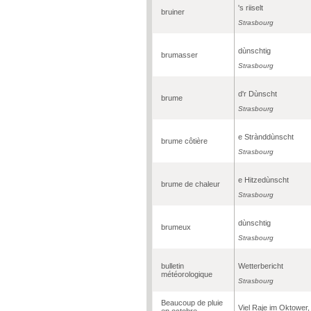
's riiselt
bruiner
Strasbourg
dùnschtig
brumasser
Strasbourg
d'r Dùnscht
brume
Strasbourg
e Strànddùnscht
brume côtière
Strasbourg
e Hitzedùnscht
brume de chaleur
Strasbourg
dùnschtig
brumeux
Strasbourg
bulletin
Wetterbericht
météorologique
Strasbourg
Beaucoup de pluie
Viel Raje im Oktower, 
en octobre,