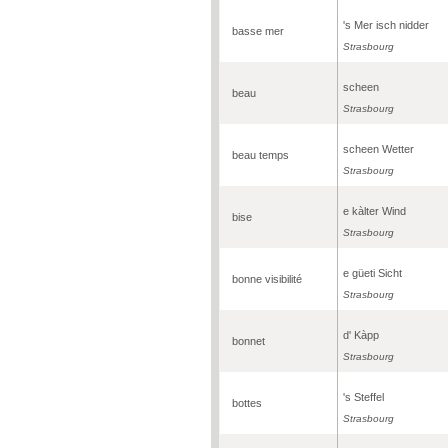
's Mer isch nidder
basse mer
Strasbourg
scheen
beau
Strasbourg
scheen Wetter
beau temps
Strasbourg
e kàlter Wind
bise
Strasbourg
e güeti Sicht
bonne visibilité
Strasbourg
d' Kàpp
bonnet
Strasbourg
's Steffel
bottes
Strasbourg