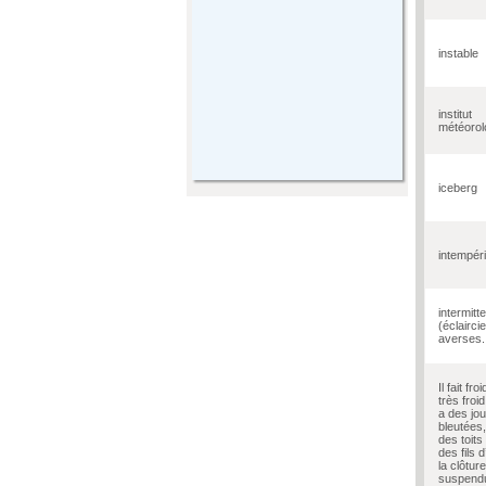
instable
institut
météorol
iceberg
intempér
intermitt
(éclairci
averses..
Il fait fr
très froi
a des jo
bleutées
des toits
des fils 
la clôture
suspend