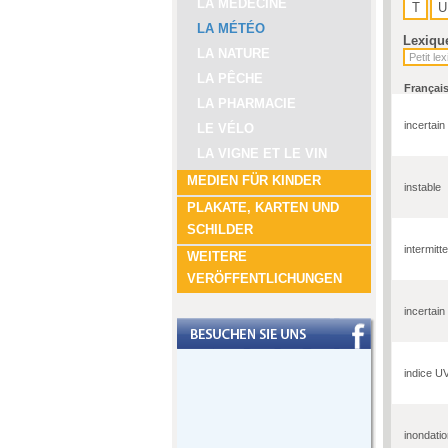
LA MÉDECINE
T
U
LA MÉTÉO
Lexiqu
LA NATURE
LA PÊCHE
Françai
LA PHARMACIE
incertain
LE VÉLO
LA VIGNE ET LE VIN
MEDIEN FÜR KINDER
instable
PLAKATE, KARTEN UND
SCHILDER
intermitt
WEITERE
VERÖFFENTLICHUNGEN
incertain
indice U
inondati