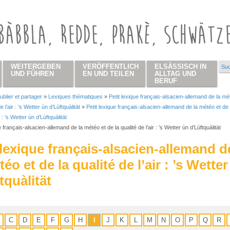
WEITERGEBEN
VERÖFFENTLICH
ELSÄSSISCH IN
Suc
Su
UND FÜHREN
EN UND TEILEN
ALLTAG UND
BERUF
ublier et partager
»
Lexiques thématiques
»
Petit lexique français-alsacien-allemand de la mé
 hier
e l’air : ’s Wetter ùn d’Lùftquàlität
»
Petit lexique français-alsacien-allemand de la météo et de 
r : ’s Wetter ùn d’Lùftquàlität
e français-alsacien-allemand de la météo et de la qualité de l’air : ’s Wetter ùn d’Lùftquàlität
 lexique français-alsacien-allemand d
téo et de la qualité de l’air : ’s Wette
tquàlität
C
D
E
F
G
H
I
J
K
L
M
N
O
P
Q
R