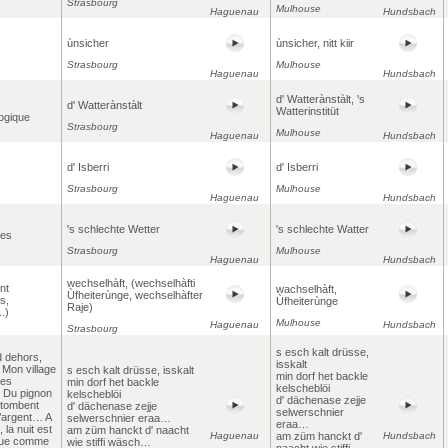
Strasbourg
Mulhouse
Haguenau
Hundsbach
ùnsicher
ùnsicher, nitt kiir
Strasbourg
Mulhouse
Haguenau
Hundsbach
d' Watterànstàlt, 's
d' Watterànstàlt
Watterinstitüt
ogique
Strasbourg
Mulhouse
Haguenau
Hundsbach
d' Isberri
d' Isberri
Strasbourg
Mulhouse
Haguenau
Hundsbach
's schlechte Wetter
's schlechte Watter
ies
Strasbourg
Mulhouse
Haguenau
Hundsbach
wechselhàft, (wechselhàfti
ent
wachselhàft,
Ùfheiterùnge, wechselhàfter
es,
Ùfheiterùnge
Raje)
.)
Mulhouse
Haguenau
Hundsbach
Strasbourg
s esch kalt drüsse,
oid dehors,
isskalt
d Mon village
s esch kalt drüsse, isskalt
min dorf het backle
ues
min dorf het backle
kelscheblöi
, Du pignon
kelscheblöi
d' dächenase zejje
 tombent
d' dächenase zejje
selwerschnier
d’argent… A
selwerschnier eraa…
eraa…
, la nuit est
am züm hanckt d' naacht
Haguenau
am züm hanckt d'
Hundsbach
ue comme
wie stiffi wäsch…
naacht wie stiffi