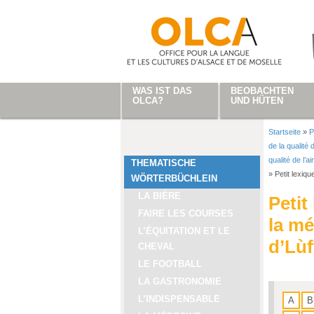
Direkt zum Inhalt
WAS IST DAS
BEOBACHTEN
OLCA?
UND HÜTEN
Startseite
»
P
Sie sind
de la qualité d
qualité de l’ai
THEMATISCHE
»
Petit lexiqu
WÖRTERBÜCHLEIN
LA BIÈRE
Petit
FAIRE LES COURSES
la mé
L’ÉQUITATION ET LE
d’Lùf
CHEVAL
LE FOOTBALL
LA GASTRONOMIE
L’INDISPENSABLE
A
B