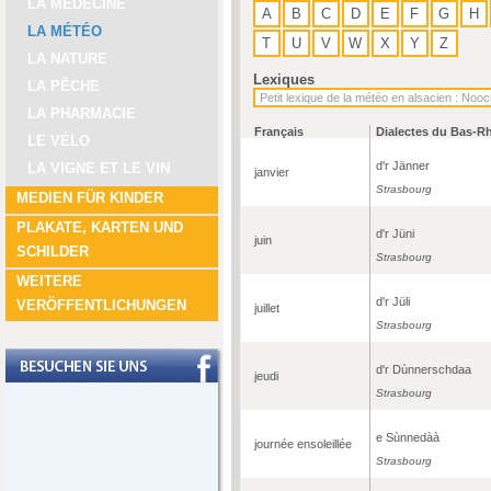
LA MÉDECINE
A
B
C
D
E
F
G
H
LA MÉTÉO
T
U
V
W
X
Y
Z
LA NATURE
Lexiques
LA PÊCHE
LA PHARMACIE
Français
Dialectes du Bas-R
LE VÉLO
d'r Jänner
LA VIGNE ET LE VIN
janvier
Strasbourg
MEDIEN FÜR KINDER
PLAKATE, KARTEN UND
d'r Jüni
juin
SCHILDER
Strasbourg
WEITERE
d'r Jüli
VERÖFFENTLICHUNGEN
juillet
Strasbourg
d'r Dùnnerschdaa
jeudi
Strasbourg
e Sùnnedàà
journée ensoleillée
Strasbourg