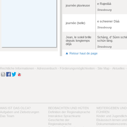
e Rajedàà
journée pluvieuse
Strasbourg
e scheener Dàà
journée (belle)
Strasbourg
Jean, le soleil brille
Schàng, d' Sùnn schii
depuis longtemps
schùn làng.
déjà
Strasbourg
Retour haut de page
Rechtliche Informationen -
Adressenbuch -
Förderungsmöglichkeiten -
Site Map -
Aktuelles -
WAS IST DAS OLCA?
BEOBACHTEN UND HÜTEN
WEITERGEBEN UND
Aufgaben und Zielsetzungen
Definition der Regionalsprache
FÜHREN
Das Team
Interaktive Sprachkarte
Kinder und Jugendlich
Geschichte der
Elsässisch lernen und
Regionalsprache
Dokumentationszentr