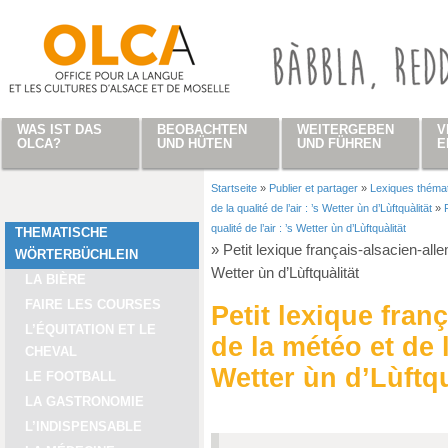
Direkt zum Inhalt
WAS IST DAS
BEOBACHTEN
WEITERGEBEN
V
OLCA?
UND HÜTEN
UND FÜHREN
E
Startseite
»
Publier et partager
»
Lexiques théma
Sie sind hier
de la qualité de l’air : ’s Wetter ùn d’Lùftquàlität
»
qualité de l’air : ’s Wetter ùn d’Lùftquàlität
THEMATISCHE
»
Petit lexique français-alsacien-allem
WÖRTERBÜCHLEIN
Wetter ùn d’Lùftquàlität
LA BIÈRE
FAIRE LES COURSES
Petit lexique fran
L’ÉQUITATION ET LE
de la météo et de la
CHEVAL
Wetter ùn d’Lùftqu
LE FOOTBALL
LA GASTRONOMIE
L’INDISPENSABLE