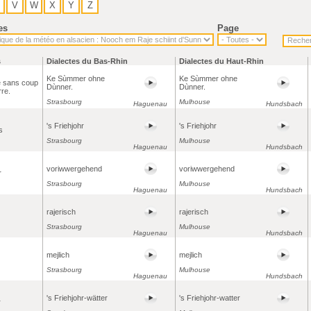
V
W
X
Y
Z
es
Page
s
Dialectes du Bas-Rhin
Dialectes du Haut-Rhin
Ke Sùmmer ohne
Ke Sùmmer ohne
é sans coup
Dùnner.
Dùnner.
rre.
Strasbourg
Mulhouse
Haguenau
Hundsbach
's Friehjohr
's Friehjohr
s
Strasbourg
Mulhouse
Haguenau
Hundsbach
voriwwergehend
voriwwergehend
r
Strasbourg
Mulhouse
Haguenau
Hundsbach
rajerisch
rajerisch
Strasbourg
Mulhouse
Haguenau
Hundsbach
mejlich
mejlich
Strasbourg
Mulhouse
Haguenau
Hundsbach
's Friehjohr-wätter
's Friehjohr-watter
r