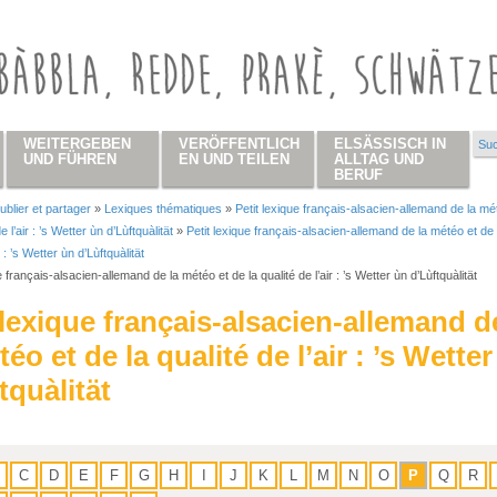
WEITERGEBEN
VERÖFFENTLICH
ELSÄSSISCH IN
Suc
Su
UND FÜHREN
EN UND TEILEN
ALLTAG UND
BERUF
ublier et partager
»
Lexiques thématiques
»
Petit lexique français-alsacien-allemand de la mé
 hier
e l’air : ’s Wetter ùn d’Lùftquàlität
»
Petit lexique français-alsacien-allemand de la météo et de 
r : ’s Wetter ùn d’Lùftquàlität
e français-alsacien-allemand de la météo et de la qualité de l’air : ’s Wetter ùn d’Lùftquàlität
 lexique français-alsacien-allemand d
téo et de la qualité de l’air : ’s Wette
tquàlität
C
D
E
F
G
H
I
J
K
L
M
N
O
P
Q
R