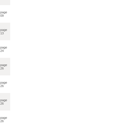
page
09
page
13
page
24
page
26
page
26
page
26
page
26