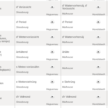
d' Wattervorhersàj, d'
d' Vorüssicht
ns
Vorüssicht
Strasbourg
Mulhouse
Haguenau
Hundsbach
d' Period
d' Period
Strasbourg
Mulhouse
Haguenau
Hundsbach
ns
d' Wettervorüssicht
d' Wattervorhersàj
tures,
u temps)
Strasbourg
Mulhouse
Haguenau
Hundsbach
t
ànhàltend
àhàlte
r)
Strasbourg
Mulhouse
Haguenau
Hundsbach
ns
s Meteo-vorüssähn
Mulhouse
logiques)
Strasbourg
Haguenau
Hundsbach
e Wetterstehrùng
e Stehrùng
ion
Strasbourg
Mulhouse
Haguenau
Hundsbach
d'r Vollmond
d'r Vollmond
ne
Strasbourg
Mulhouse
Haguenau
Hundsbach