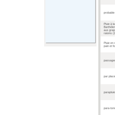
probable
Pluie à la
Barthélem
aus grap
raisins (
Pluie en
pain et fo
passager
par place
parapluie
para-ton