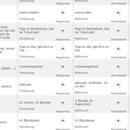
Strasbourg
Mulhouse
Haguenau
Hundsbach
wohrschiinlich
wohrschiins
Strasbourg
Mulhouse
Haguenau
Hundsbach
 Saint
Raje àn Barthelmee, tüet
Raje àn Barthelmee, tüet
y, fait mal
de Triwel weh.
de Triwel weh.
pes de
24 août)
Strasbourg
Mulhouse
Haguenau
Hundsbach
Raje im Mai, gibt Brot un
Raje im Mai, gibt Brot un
 mai, donne
Hai.
Hai.
in.
Strasbourg
Mulhouse
Haguenau
Hundsbach
voriwwergehend
voriwwergehend
 (pluies …)
Strasbourg
Mulhouse
Haguenau
Hundsbach
plàtzwiis, stellewies, do
plàtzwiis
 (pluies)
un dert
Strasbourg
Mulhouse
Haguenau
Hundsbach
's Bàràbli, d'r
d'r Schirm, d'r Bàreble
Rajeschirm
Strasbourg
Mulhouse
Haguenau
Hundsbach
d'r Blitzàbleiter
d'r Blitzàbleiter
nerre
Strasbourg
Mulhouse
Haguenau
Hundsbach