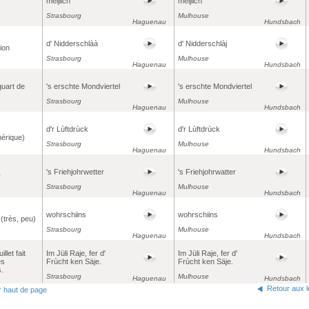
meijlich
meijlich
Strasbourg
Mulhouse
Haguenau
Hundsbach
d' Nidderschlàà
d' Nidderschlàj
tion
Strasbourg
Mulhouse
Haguenau
Hundsbach
quart de
's erschte Mondviertel
's erschte Mondviertel
Strasbourg
Mulhouse
Haguenau
Hundsbach
d'r Lùftdrùck
d'r Lùftdrùck
érique)
Strasbourg
Mulhouse
Haguenau
Hundsbach
's Friehjohrwetter
's Friehjohrwatter
r
Strasbourg
Mulhouse
Haguenau
Hundsbach
wohrschiins
wohrschiins
(très, peu)
Strasbourg
Mulhouse
Haguenau
Hundsbach
illet fait
Im Jüli Raje, fer d'
Im Jüli Raje, fer d'
es
Frùcht ken Säje.
Frùcht ken Säje.
.
Strasbourg
Mulhouse
Haguenau
Hundsbach
Retour aux 
r haut de page