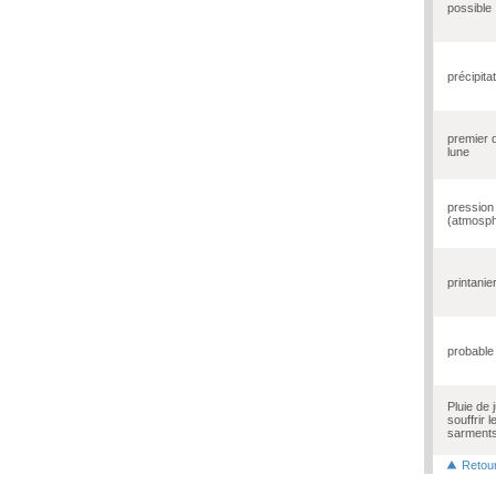
possible
précipita
premier 
lune
pression
(atmosph
printanie
probable 
Pluie de ju
souffrir l
sarments
Retou