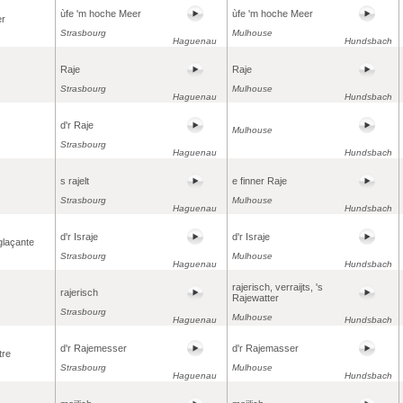
ùfe 'm hoche Meer
ùfe 'm hoche Meer
er
Strasbourg
Mulhouse
Haguenau
Hundsbach
Raje
Raje
Strasbourg
Mulhouse
Haguenau
Hundsbach
d'r Raje
Mulhouse
Strasbourg
Haguenau
Hundsbach
s rajelt
e finner Raje
Strasbourg
Mulhouse
Haguenau
Hundsbach
d'r Israje
d'r Israje
glaçante
Strasbourg
Mulhouse
Haguenau
Hundsbach
rajerisch, verraijts, 's
rajerisch
Rajewatter
Strasbourg
Mulhouse
Haguenau
Hundsbach
d'r Rajemesser
d'r Rajemasser
tre
Strasbourg
Mulhouse
Haguenau
Hundsbach