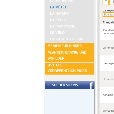
LA MÉDECINE
T
U
LA MÉTÉO
Lexiqu
LA NATURE
LA PÊCHE
Françai
LA PHARMACIE
Pas d'ét
LE VÉLO
de tonne
LA VIGNE ET LE VIN
MEDIEN FÜR KINDER
printemp
PLAKATE, KARTEN UND
SCHILDER
passage
WEITERE
VERÖFFENTLICHUNGEN
pluvieux
possible
printanie