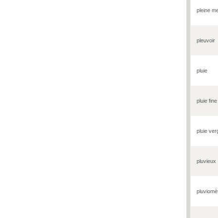
pleine m
pleuvoir
pluie
pluie fine
pluie ver
pluvieux
pluviomè