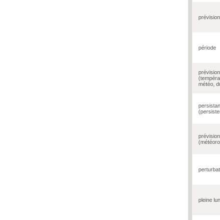
prévisio
période
prévisio
(tempéra
météo, d
persistan
(persiste
prévisio
(météoro
perturbat
pleine lu