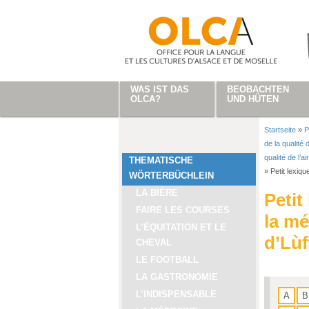
Direkt zum Inhalt
WAS IST DAS
BEOBACHTEN
OLCA?
UND HÜTEN
Startseite
»
P
Sie sind
de la qualité d
qualité de l’ai
THEMATISCHE
»
Petit lexiqu
WÖRTERBÜCHLEIN
LA BIÈRE
Petit
FAIRE LES COURSES
la mé
L’ÉQUITATION ET LE
d’Lùf
CHEVAL
LE FOOTBALL
LA GASTRONOMIE
L’INDISPENSABLE
A
B