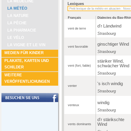
LA MÉDECINE
Lexiques
LA MÉTÉO
LA NATURE
Français
Dialectes du Bas-Rhi
LA PÊCHE
d'r Làndwind
vent de terre
LA PHARMACIE
Strasbourg
LE VÉLO
ginschtiger Wind
LA VIGNE ET LE VIN
vent favorable
Strasbourg
MEDIEN FÜR KINDER
PLAKATE, KARTEN UND
stàriker Wind,
schwàcher Wind
vent (fort, faible)
SCHILDER
Strasbourg
WEITERE
VERÖFFENTLICHUNGEN
's isch windig
venter
Strasbourg
windig
venteux
Strasbourg
d'r stärikschte
Wind
vents dominants