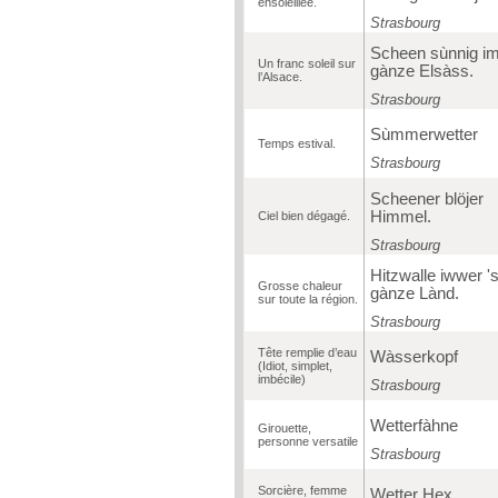
ensoleillée.
Strasbourg
Scheen sùnnig i
Un franc soleil sur
gànze Elsàss.
l’Alsace.
Strasbourg
Sùmmerwetter
Temps estival.
Strasbourg
Scheener blöjer
Himmel.
Ciel bien dégagé.
Strasbourg
Hitzwalle iwwer '
Grosse chaleur
gànze Lànd.
sur toute la région.
Strasbourg
Tête remplie d’eau
Wàsserkopf
(Idiot, simplet,
imbécile)
Strasbourg
Wetterfàhne
Girouette,
personne versatile
Strasbourg
Sorcière, femme
Wetter Hex