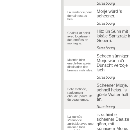
Strasbourg
Morje wùrd 's
La tendance pour
scheener.
demain est au
beau.
Strasbourg
Hitz ùn Sùnn mit
Chaleur et soleil,
lokàle Spritzraje 
avec localement
des ondées en
Geberri.
montagne.
Strasbourg
Scheen sùnniger
Matinée bien
Morje wànn d'r
ensoleillée après
Dùnscht verzöje
dissipation des
isch.
brumes matinales.
Strasbourg
Scheener Morje,
Belle matinée,
schnell heiss, 's
rapidement
güete Watter hàlt
chaude, poursuite
àn.
du beau temps.
Strasbourg
's schiint e
La journée
scheener Daa ze
s’annonce
gänn, mit
agréable avec une
matinée bien
sùnnigem Morje.