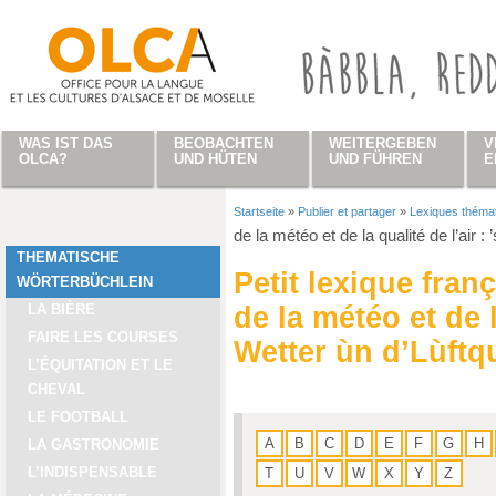
Direkt zum Inhalt
WAS IST DAS
BEOBACHTEN
WEITERGEBEN
V
OLCA?
UND HÜTEN
UND FÜHREN
E
Startseite
»
Publier et partager
»
Lexiques théma
Sie sind hier
de la météo et de la qualité de l’air : 
THEMATISCHE
Petit lexique fran
WÖRTERBÜCHLEIN
LA BIÈRE
de la météo et de la
FAIRE LES COURSES
Wetter ùn d’Lùftqu
L’ÉQUITATION ET LE
CHEVAL
LE FOOTBALL
A
B
C
D
E
F
G
H
LA GASTRONOMIE
L’INDISPENSABLE
T
U
V
W
X
Y
Z