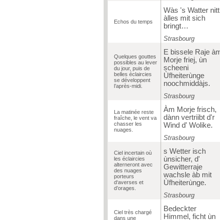
Wàs 's Watter nitt
àlles mit sich
Echos du temps
bringt…
Strasbourg
E bissele Raje à
Quelques gouttes
Morje friej, ùn
possibles au lever
scheeni
du jour, puis de
belles éclaircies
Ùfheiterùnge
se développent
noochmiddàjs.
l’après-midi.
Strasbourg
Àm Morje frisch,
La matinée reste
dànn vertriibt d'r
fraîche, le vent va
chasser les
Wind d' Wolike.
nuages.
Strasbourg
s Wetter isch
Ciel incertain où
ùnsicher, d'
les éclaircies
alterneront avec
Gewitterraje
des nuages
wachsle àb mit
porteurs
Ùfheiterùnge.
d‘averses et
d’orages.
Strasbourg
Bedeckter
Ciel très chargé
Himmel, ficht ùn
dans une