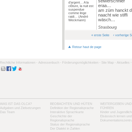
selwerschnier
d’argent… A la
eraa…
clôture, la nuit est
suspendue
am züm hanckt d
comme linge
naacht wie stiffi
raidi… (André
wäsch…
Weckmann)
Strasbourg
« erste Seite
‹ vorherige S
Seiten
Retour haut de page
Rechtliche Informationen -
Adressenbuch -
Förderungsmöglichkeiten -
Site Map -
Aktuelles -
WAS IST DAS OLCA?
BEOBACHTEN UND HÜTEN
WEITERGEBEN UND
Aufgaben und Zielsetzungen
Definition der Regionalsprache
FÜHREN
Das Team
Interaktive Sprachkarte
Kinder und Jugendlich
Geschichte der
Elsässisch lernen und
Regionalsprache
Dokumentationszentr
Status der Regionalsprache
Der Dialekt in Zahlen