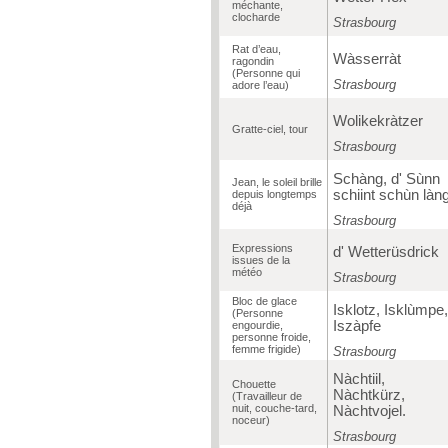
méchante,
clocharde
Strasbourg
Rat d’eau,
Wàsserràt
ragondin
(Personne qui
Strasbourg
adore l’eau)
Wolikekràtzer
Gratte-ciel, tour
Strasbourg
Schàng, d' Sùnn
Jean, le soleil brille
schiint schùn làng
depuis longtemps
déjà
Strasbourg
Expressions
d' Wetterüsdrick
issues de la
météo
Strasbourg
Bloc de glace
Isklotz, Isklùmpe,
(Personne
Iszàpfe
engourdie,
personne froide,
femme frigide)
Strasbourg
Nàchtiil,
Chouette
Nàchtkürz,
(Travailleur de
nuit, couche-tard,
Nàchtvojel.
noceur)
Strasbourg