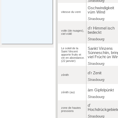
Strasbourg
Gschwindigkeit
vùm Wind
vitesse du vent
Strasbourg
d'r Himmel isch
voile (de nuages),
bedeckt
ciel voilé
Strasbourg
Sankt Vinzens
Le soleil de la
Saint Vincent
Sùnneschiin, brin
apporte fruits et
viel Frùcht ùn Win
vin en abondance.
(22 janvier)
Strasbourg
d'r Zenit
zénith
Strasbourg
àm Gipfelpùnkt
zénith (au)
Strasbourg
d'
zone de hautes
Hochdrùckgebiet
pressions
Strasbourg