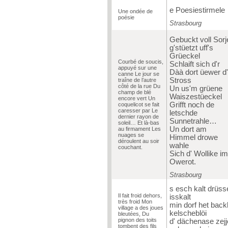
e Poesiestirmele
Une ondée de
poésie
Strasbourg
Gebuckt voll Sorj
g'stüetzt uff's
Grüeckel
Courbé de soucis,
Schlaift sich d'r
appuyé sur une
Dàà dort üewer d'
canne Le jour se
Stross
traîne de l’autre
côté de la rue Du
Un us'm grüene
champ de blé
Waiszestüeckel
encore vert Un
Grifft noch de
coquelicot se fait
caresser par Le
letschde
dernier rayon de
Sunnetrahle…
soleil… Et là-bas
Un dort am
au firmament Les
nuages se
Himmel drowe
déroulent au soir
wahle
couchant.
Sich d' Wollike im
Owerot.
Strasbourg
s esch kalt drüss
Il fait froid dehors,
isskalt
très froid Mon
min dorf het back
village a des joues
kelscheblöi
bleutées, Du
pignon des toits
d' dächenase zejj
tombent des fils