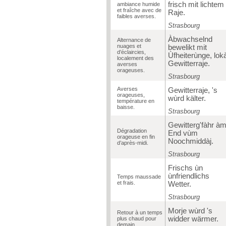
frisch mit lichtem
ambiance humide
et fraîche avec de
Raje.
faibles averses.
Strasbourg
Àbwachselnd
Alternance de
nuages et
bewelikt mit
d’éclaircies,
Ùfheiterùnge, lokà
localement des
Gewitterraje.
averses
orageuses.
Strasbourg
Averses
Gewitterraje, 's
orageuses,
wùrd kälter.
température en
baisse.
Strasbourg
Gewitterg'fàhr à
Dégradation
End vùm
orageuse en fin
Noochmiddàj.
d’après-midi.
Strasbourg
Frischs ùn
ùnfriendlichs
Temps maussade
et frais.
Wetter.
Strasbourg
Morje wùrd 's
Retour à un temps
widder wärmer.
plus chaud pour
demain.