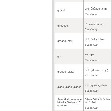
gröj, ùnàngenähm
grisaille
Strasbourg
d'r Watterfàhne
girouette
Strasbourg
dick (wilds Meer)
grosse (mer)
Strasbourg
d'r Riffe
givre
Strasbourg
dick (stàriker Raje)
grosse (pluie)
Strasbourg
's Is, g'frore, friere
glace, glacé, glacer
Strasbourg
Saint Gall ramène le
Sànkt Gàll tribt 's Vie
bétail à l’étable. (16
in d'r Stàll.
octobre)
Strasbourg