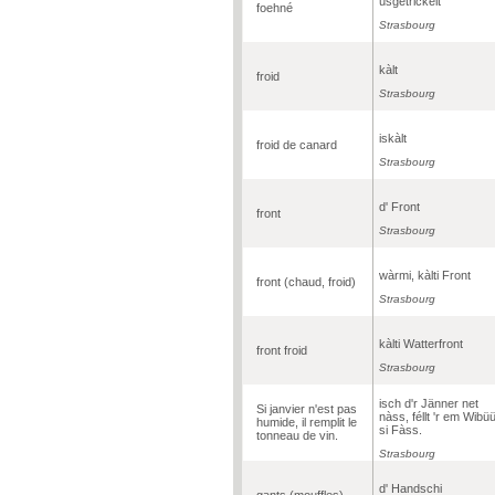
üsgetrickelt
foehné
Strasbourg
kàlt
froid
Strasbourg
iskàlt
froid de canard
Strasbourg
d' Front
front
Strasbourg
wàrmi, kàlti Front
front (chaud, froid)
Strasbourg
kàlti Watterfront
front froid
Strasbourg
isch d'r Jänner net
Si janvier n'est pas
nàss, féllt 'r em Wibü
humide, il remplit le
si Fàss.
tonneau de vin.
Strasbourg
d' Handschi
gants (mouffles)