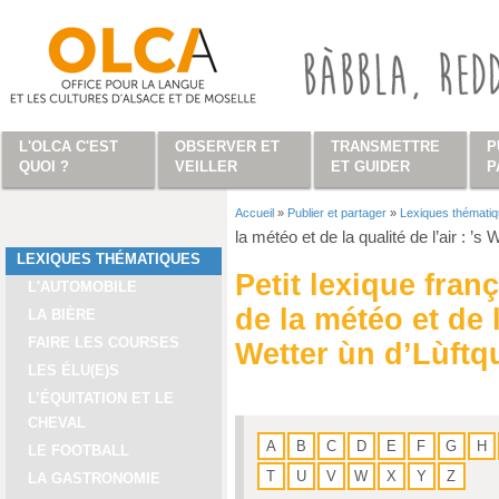
Aller au contenu principal
L'OLCA C'EST
OBSERVER ET
TRANSMETTRE
P
QUOI ?
VEILLER
ET GUIDER
P
Accueil
»
Publier et partager
»
Lexiques thémati
Vous êtes ici
la météo et de la qualité de l’air : ’s 
LEXIQUES THÉMATIQUES
Petit lexique fran
L'AUTOMOBILE
de la météo et de la
LA BIÈRE
FAIRE LES COURSES
Wetter ùn d’Lùftqu
LES ÉLU(E)S
L’ÉQUITATION ET LE
CHEVAL
A
B
C
D
E
F
G
H
LE FOOTBALL
T
U
V
W
X
Y
Z
LA GASTRONOMIE