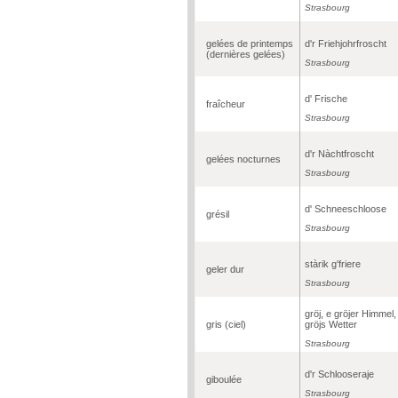
Strasbourg
gelées de printemps
d'r Friehjohrfroscht
(dernières gelées)
Strasbourg
d' Frische
fraîcheur
Strasbourg
d'r Nàchtfroscht
gelées nocturnes
Strasbourg
d' Schneeschloose
grésil
Strasbourg
stàrik g'friere
geler dur
Strasbourg
gröj, e gröjer Himmel,
gris (ciel)
gröjs Wetter
Strasbourg
d'r Schlooseraje
giboulée
Strasbourg