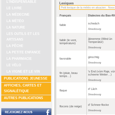
L'INDISPENSABLE
Lexiques
LE LIVRE
LA MÉDECINE
Français
Dialectes du Bas-R
LA MÉTÉO
schwàch
faible
LA NATURE
Strasbourg
LES OUTILS ET LES
àbnemme (Wind ùn
ARTISANS
faiblir (le vent,
Temperàtür)
température)
LA PÊCHE
Strasbourg
LA PETITE ENFANCE
ginschtig
LA PHARMACIE
favorable
Strasbourg
LE VÉLO
LA VIGNE ET LE VIN
's End (vùm Raje, vù
fin (pluie, beau
scheene Wetter…)
temps…)
PUBLICATIONS JEUNESSE
Strasbourg
AFFICHES, CARTES ET
d' Làch
flaque
SIGNALÉTIQUE
Strasbourg
AUTRES PUBLICATIONS
d' Schnee-flocke
flocons (de neige)
Strasbourg