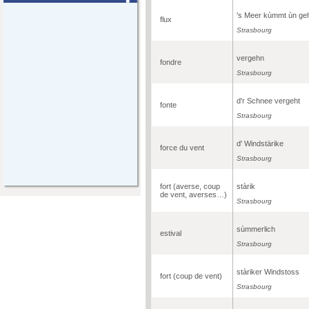
's Meer kùmmt ùn ge
flux
Strasbourg
vergehn
fondre
Strasbourg
d'r Schnee vergeht
fonte
Strasbourg
d' Windstärike
force du vent
Strasbourg
fort (averse, coup
stàrik
de vent, averses…)
Strasbourg
sùmmerlich
estival
Strasbourg
stàriker Windstoss
fort (coup de vent)
Strasbourg