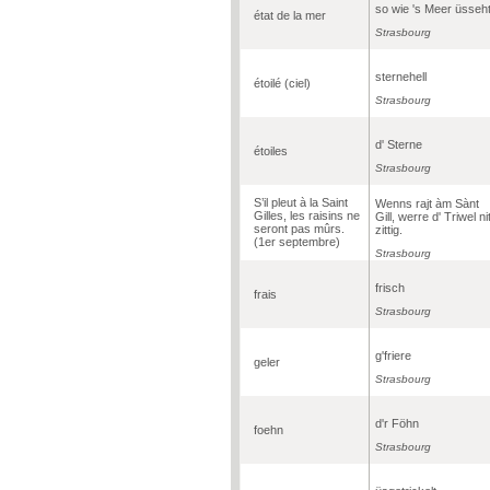
so wie 's Meer üsseh
état de la mer
Strasbourg
sternehell
étoilé (ciel)
Strasbourg
d' Sterne
étoiles
Strasbourg
S’il pleut à la Saint
Wenns rajt àm Sànt
Gilles, les raisins ne
Gill, werre d' Triwel nit
seront pas mûrs.
zittig.
(1er septembre)
Strasbourg
frisch
frais
Strasbourg
g'friere
geler
Strasbourg
d'r Föhn
foehn
Strasbourg