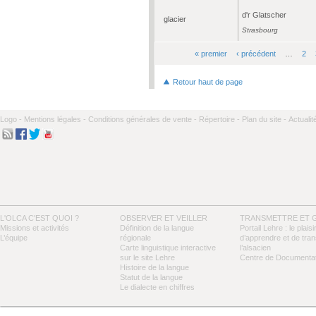
d'r Glatscher
glacier
Strasbourg
« premier
‹ précédent
…
2
Pages
Retour haut de page
Logo -
Mentions légales -
Conditions générales de vente -
Répertoire -
Plan du site -
Actualit
L'OLCA C'EST QUOI ?
OBSERVER ET VEILLER
TRANSMETTRE ET 
Missions et activités
Définition de la langue
Portail Lehre : le plaisi
L’équipe
régionale
d’apprendre et de tra
Carte linguistique interactive
l’alsacien
sur le site Lehre
Centre de Documentat
Histoire de la langue
Statut de la langue
Le dialecte en chiffres