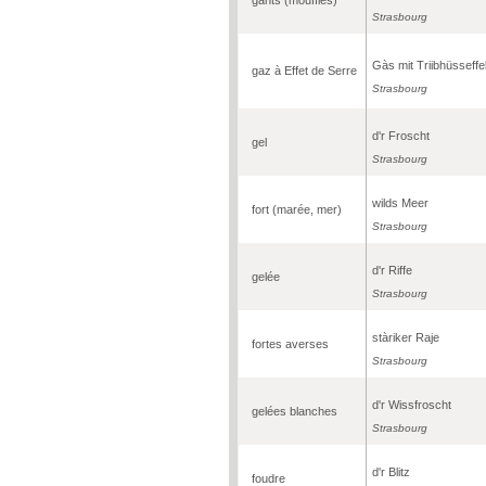
Strasbourg
Gàs mit Triibhüsseffe
gaz à Effet de Serre
Strasbourg
d'r Froscht
gel
Strasbourg
wilds Meer
fort (marée, mer)
Strasbourg
d'r Riffe
gelée
Strasbourg
stàriker Raje
fortes averses
Strasbourg
d'r Wissfroscht
gelées blanches
Strasbourg
d'r Blitz
foudre