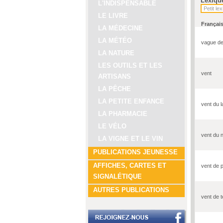
Lexiqu
L'INDISPENSABLE
LE LIVRE
Françai
LA MÉDECINE
LA MÉTÉO
vague de
LA NATURE
LES OUTILS ET LES
vent
ARTISANS
LA PÊCHE
LA PETITE ENFANCE
vent du l
LA PHARMACIE
LE VÉLO
vent du 
LA VIGNE ET LE VIN
PUBLICATIONS JEUNESSE
AFFICHES, CARTES ET
vent de p
SIGNALÉTIQUE
AUTRES PUBLICATIONS
vent de t