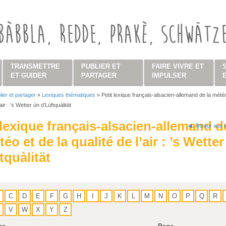
TRANSMETTRE
PUBLIER ET
FAIRE VIVRE ET
ET GUIDER
PARTAGER
IMPULSER
lier et partager
»
Lexiques thématiques
»
Petit lexique français-alsacien-allemand de la mété
s ici
’air : ’s Wetter ùn d’Lùftquàlität
 lexique français-alsacien-allemand d
Retour aux 
téo et de la qualité de l’air : ’s Wette
tquàlität
C
D
E
F
G
H
I
J
K
L
M
N
O
P
Q
R
V
W
X
Y
Z