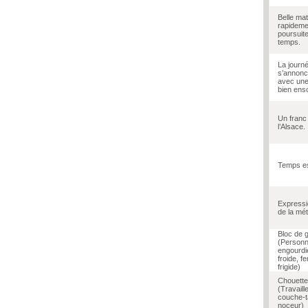
Belle mat
rapideme
poursuit
temps.
La journ
s’annonc
avec une
bien enso
Un franc 
l’Alsace.
Temps es
Expressi
de la mé
Bloc de 
(Person
engourdi
froide, 
frigide)
Chouette
(Travaill
couche-t
noceur)