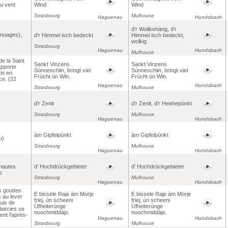
du vent
Wind
Wind
Strasbourg
Mulhouse
Haguenau
Hundsbach
d'r Wolikehàng, d'r
 nuages),
d'r Himmel isch bedeckt
Himmel isch bedeckt,
wolkig
Strasbourg
Haguenau
Hundsbach
Mulhouse
de la Saint
Sankt Vinzens
Sankt Vinzens
apporte
Sùnneschiin, bringt viel
Sùnneschiin, bringt viel
vin en
Frùcht ùn Win.
Frùcht ùn Win.
e. (22
Haguenau
Hundsbach
Strasbourg
Mulhouse
d'r Zenit
d'r Zenit, d'r Heehepùnkt
Strasbourg
Mulhouse
Haguenau
Hundsbach
àm Gipfelpùnkt
àm Gipfelpùnkt
u)
Strasbourg
Mulhouse
Haguenau
Hundsbach
hautes
d' Hochdrùckgebieter
d' Hochdrùckgebieter
s
Strasbourg
Mulhouse
Haguenau
Hundsbach
 gouttes
E bissele Raje àm Morje
E bissele Raje àm Morje
 au lever
friej, ùn scheeni
friej, ùn scheeni
puis de
Ùfheiterùnge
Ùfheiterùnge
laircies se
noochmiddàjs.
noochmiddàjs.
ent l’après-
Haguenau
Hundsbach
Strasbourg
Mulhouse