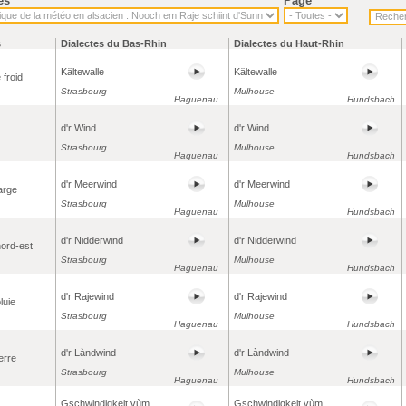
es
Page
s
Dialectes du Bas-Rhin
Dialectes du Haut-Rhin
Kältewalle
Kältewalle
 froid
Strasbourg
Mulhouse
Haguenau
Hundsbach
d'r Wind
d'r Wind
Strasbourg
Mulhouse
Haguenau
Hundsbach
d'r Meerwind
d'r Meerwind
arge
Strasbourg
Mulhouse
Haguenau
Hundsbach
d'r Nidderwind
d'r Nidderwind
nord-est
Strasbourg
Mulhouse
Haguenau
Hundsbach
d'r Rajewind
d'r Rajewind
luie
Strasbourg
Mulhouse
Haguenau
Hundsbach
d'r Làndwind
d'r Làndwind
erre
Strasbourg
Mulhouse
Haguenau
Hundsbach
Gschwindigkeit vùm
Gschwindigkeit vùm