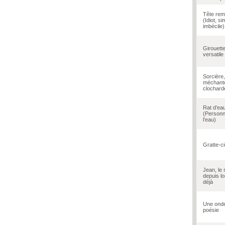
Tête rem
(Idiot, si
imbécile)
Girouett
versatile
Sorcière
méchant
clochard
Rat d’ea
(Personn
l’eau)
Gratte-ci
Jean, le s
depuis l
déjà
Une ond
poésie