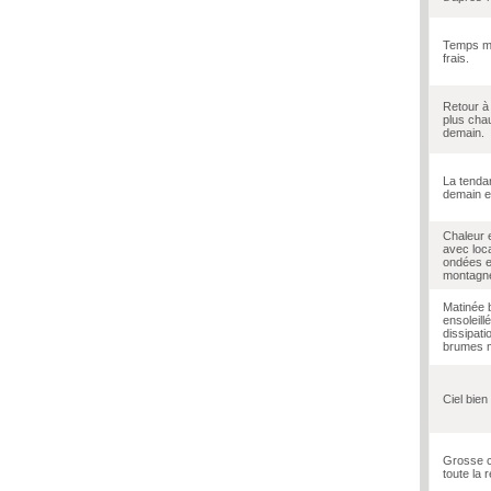
Temps m
frais.
Retour à
plus cha
demain.
La tenda
demain e
Chaleur e
avec loc
ondées 
montagn
Matinée 
ensoleill
dissipati
brumes m
Ciel bien
Grosse c
toute la 