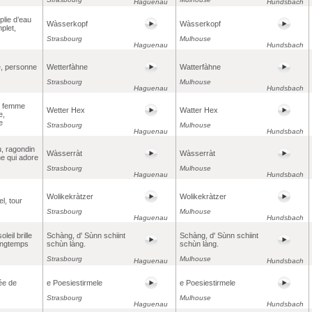
Haguenau
Hundsbach
plie d’eau
Wàsserkopf
Wàsserkopf
mplet,
Strasbourg
Mulhouse
Haguenau
Hundsbach
e, personne
Wetterfàhne
Watterfàhne
Strasbourg
Mulhouse
Haguenau
Hundsbach
, femme
Wetter Hex
Watter Hex
e,
e
Strasbourg
Mulhouse
Haguenau
Hundsbach
u, ragondin
Wàsserràt
Wàsserràt
e qui adore
Strasbourg
Mulhouse
Haguenau
Hundsbach
Wolikekràtzer
Wolikekràtzer
el, tour
Strasbourg
Mulhouse
Haguenau
Hundsbach
oleil brille
Schàng, d' Sùnn schiint
Schàng, d' Sùnn schiint
ongtemps
schùn làng.
schùn làng.
Strasbourg
Mulhouse
Haguenau
Hundsbach
ée de
e Poesiestirmele
e Poesiestirmele
Strasbourg
Mulhouse
Haguenau
Hundsbach