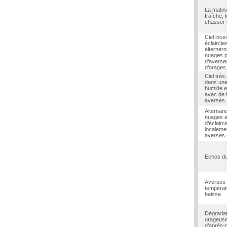
La matin
fraîche, 
chasser 
Ciel ince
éclaircie
alterner
nuages p
d‘averse
d’orages
Ciel très
dans un
humide e
avec de f
averses.
Alternan
nuages e
d’éclairci
localeme
averses 
Echos d
Averses 
températ
baisse.
Dégradat
orageuse
d’après-m