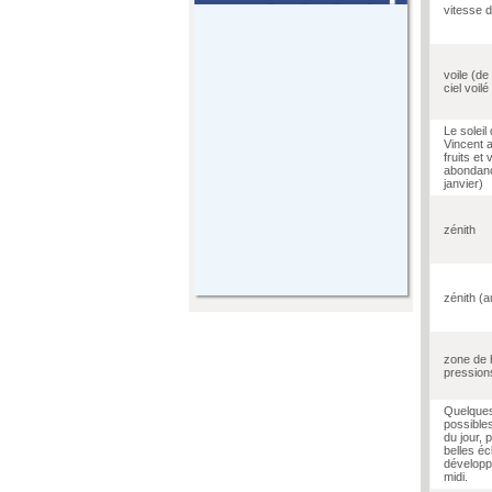
vitesse 
voile (de
ciel voilé
Le soleil 
Vincent 
fruits et 
abondanc
janvier)
zénith
zénith (a
zone de 
pression
Quelques
possibles
du jour, 
belles éc
développ
midi.