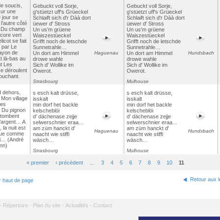
e soucis,
Gebuckt voll Sorje,
Gebuckt voll Sorje,
ur une
g'stüetzt uff's Grüeckel
g'stüetzt uff's Grüeckel
 jour se
Schlaift sich d'r Dàà dort
Schlaift sich d'r Dàà dort
 l’autre côté
üewer d' Stross
üewer d' Stross
e Du champ
Un us'm grüene
Un us'm grüene
core vert
Waiszestüeckel
Waiszestüeckel
icot se fait
Grifft noch de letschde
Grifft noch de letschde
 par Le
Sunnetrahle…
Sunnetrahle…
rayon de
Un dort am Himmel
Haguenau
Un dort am Himmel
Hundsbach
t là-bas au
drowe wahle
drowe wahle
t Les
Sich d' Wollike im
Sich d' Wollike im
e déroulent
Owerot.
Owerot.
couchant.
Strasbourg
Mulhouse
oid dehors,
s esch kalt drüsse,
s esch kalt drüsse,
d Mon village
isskalt
isskalt
ues
min dorf het backle
min dorf het backle
, Du pignon
kelscheblöi
kelscheblöi
 tombent
d' dächenase zejje
d' dächenase zejje
d’argent… A
selwerschnier eraa…
selwerschnier eraa…
, la nuit est
am züm hanckt d'
am züm hanckt d'
Haguenau
Hundsbach
ue comme
naacht wie stiffi
naacht wie stiffi
di… (André
wäsch…
wäsch…
nn)
Strasbourg
Mulhouse
« premier
‹ précédent
…
3
4
5
6
7
8
9
10
11
Retour aux 
r haut de page
-
Répertoire -
Plan du site -
Actualités -
Contact