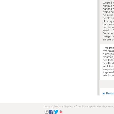
Courbé d
appuyé s
canne Le
traîne de
de la ru
de blé en
Un coquel
caresser
dernier 
soleil… E
firmamen
nuages s
au soir 
Il fait fr
très froi
a des jo
bleutées
des toits
des fils 
la clôture
suspend
linge rai
Weckma
Pages
Retou
Logo -
Mentions légales -
Conditions générales de vente 