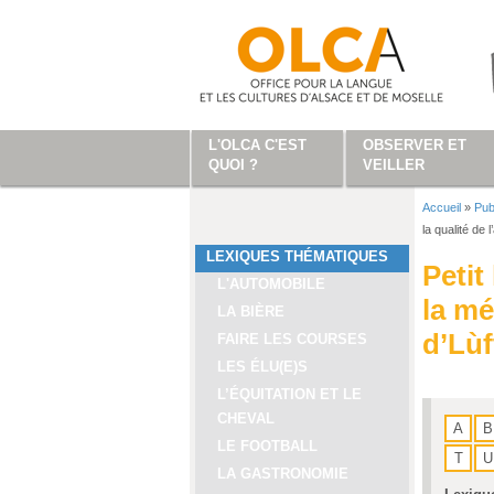
Aller au contenu principal
L'OLCA C'EST
OBSERVER ET
QUOI ?
VEILLER
Accueil
»
Pub
Vous ête
la qualité de l
LEXIQUES THÉMATIQUES
Petit
L'AUTOMOBILE
la mé
LA BIÈRE
d’Lùf
FAIRE LES COURSES
LES ÉLU(E)S
L’ÉQUITATION ET LE
CHEVAL
A
B
LE FOOTBALL
T
U
LA GASTRONOMIE