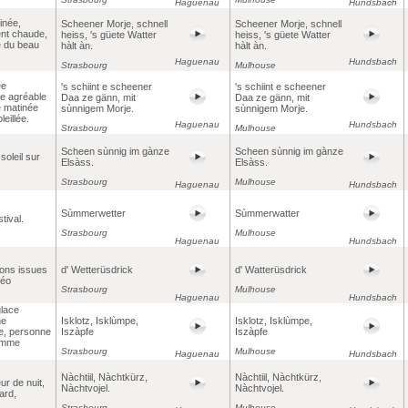
Haguenau
Hundsbach
inée,
Scheener Morje, schnell
Scheener Morje, schnell
nt chaude,
heiss, 's güete Watter
heiss, 's güete Watter
e du beau
hàlt àn.
hàlt àn.
Haguenau
Hundsbach
Strasbourg
Mulhouse
ée
's schiint e scheener
's schiint e scheener
e agréable
Daa ze gänn, mit
Daa ze gänn, mit
 matinée
sùnnigem Morje.
sùnnigem Morje.
leillée.
Haguenau
Hundsbach
Strasbourg
Mulhouse
Scheen sùnnig im gànze
Scheen sùnnig im gànze
soleil sur
Elsàss.
Elsàss.
Strasbourg
Mulhouse
Haguenau
Hundsbach
Sùmmerwetter
Sùmmerwatter
tival.
Strasbourg
Mulhouse
Haguenau
Hundsbach
ons issues
d' Wetterüsdrick
d' Watterüsdrick
téo
Strasbourg
Mulhouse
Haguenau
Hundsbach
glace
ne
Isklotz, Isklùmpe,
Isklotz, Isklùmpe,
e, personne
Iszàpfe
Iszàpfe
femme
Strasbourg
Mulhouse
Haguenau
Hundsbach
Nàchtiil, Nàchtkürz,
Nàchtiil, Nàchtkürz,
eur de nuit,
Nàchtvojel.
Nàchtvojel.
ard,
Strasbourg
Mulhouse