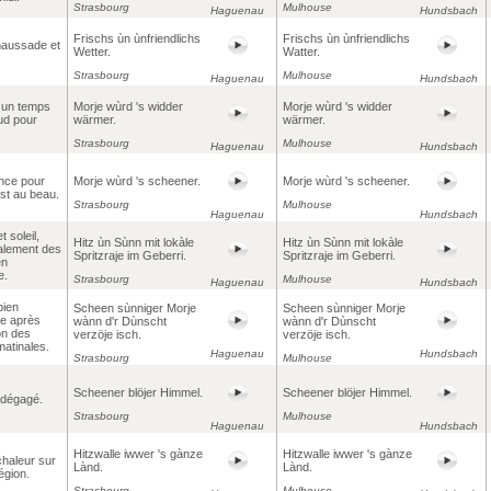
Strasbourg
Mulhouse
Haguenau
Hundsbach
Frischs ùn ùnfriendlichs
Frischs ùn ùnfriendlichs
aussade et
Wetter.
Watter.
Strasbourg
Mulhouse
Haguenau
Hundsbach
 un temps
Morje wùrd 's widder
Morje wùrd 's widder
ud pour
wärmer.
wärmer.
Strasbourg
Mulhouse
Haguenau
Hundsbach
nce pour
Morje wùrd 's scheener.
Morje wùrd 's scheener.
st au beau.
Strasbourg
Mulhouse
Haguenau
Hundsbach
t soleil,
Hitz ùn Sùnn mit lokàle
Hitz ùn Sùnn mit lokàle
alement des
Spritzraje im Geberri.
Spritzraje im Geberri.
en
e.
Strasbourg
Mulhouse
Haguenau
Hundsbach
bien
Scheen sùnniger Morje
Scheen sùnniger Morje
ée après
wànn d'r Dùnscht
wànn d'r Dùnscht
on des
verzöje isch.
verzöje isch.
atinales.
Haguenau
Hundsbach
Strasbourg
Mulhouse
Scheener blöjer Himmel.
Scheener blöjer Himmel.
 dégagé.
Strasbourg
Mulhouse
Haguenau
Hundsbach
Hitzwalle iwwer 's gànze
Hitzwalle iwwer 's gànze
haleur sur
Lànd.
Lànd.
région.
Strasbourg
Mulhouse