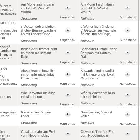
Àm Morje frisch, dànn
Àm Morje frisch, dànn
ée reste
vertriibt d'r Wind d'
vertriibt d'r Wind d'
le vent va
Wolike.
Wolike.
les nuages.
Haguenau
Hundsbach
Strasbourg
Mulhouse
rtain où les
s
s Wetter isch ùnsicher,
s Watter isch ùnsicher,
ont avec des
d' Gewitterraje wachsle
d' Gewitterraje wachsle
orteurs
àb mit Ùfheiterùnge.
àb mit Ùfheiterùnge.
s et
Haguenau
Hundsbach
Strasbourg
Mulhouse
.
 chargé
Bedeckter Himmel, ficht
Bedeckter Himmel, ficht
e ambiance
ùn frisch mit lichtem
ùn frisch mit lichtem
t fraîche
Raje.
Raje.
aibles
Haguenau
Hundsbach
Strasbourg
Mulhouse
ce de
Àbwachselnd bewelikt
Àbwachselnd bewelikt
t
mit Ùfheiterùnge, lokàl
mit Ùfheiterùnge, lokàl
es,
Gewitterraje.
Gewitterraje.
nt des
orageuses.
Haguenau
Hundsbach
Strasbourg
Mulhouse
Wàs 's Watter nitt àlles
Wàs 's Watter nitt àlles
u temps
mit sich bringt…
mit sich bringt…
Strasbourg
Mulhouse
Haguenau
Hundsbach
orageuses,
Gewitterraje, 's wùrd
Gewitterraje, 's wùrd
ure en
kälter.
kälter.
Strasbourg
Mulhouse
Haguenau
Hundsbach
ion
Gewitterg'fàhr àm End
Gewitterg'fàhr àm End
 en fin
vùm Noochmiddàj.
vùm Noochmiddàj.
idi.