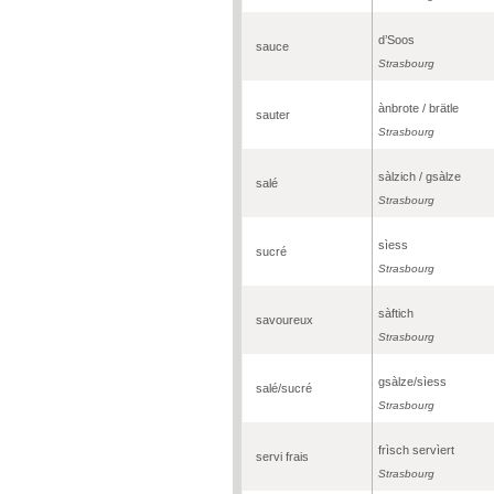
d’Soos
sauce
Strasbourg
ànbrote / brätle
sauter
Strasbourg
sàlzich / gsàlze
salé
Strasbourg
sìess
sucré
Strasbourg
sàftich
savoureux
Strasbourg
gsàlze/sìess
salé/sucré
Strasbourg
frìsch servìert
servi frais
Strasbourg