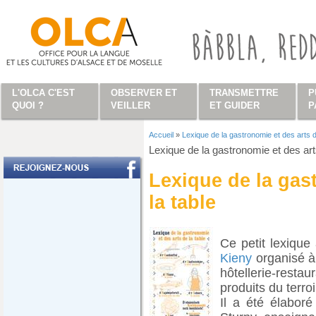
Aller au contenu principal
L'OLCA C'EST
OBSERVER ET
TRANSMETTRE
P
QUOI ?
VEILLER
ET GUIDER
P
Accueil
»
Lexique de la gastronomie et des arts d
Vous êtes ici
Lexique de la gastronomie et des art
Lexique de la gas
la table
Ce petit lexiqu
Kieny
organisé à 
hôtellerie-restaur
produits du terroi
Il a été élabor