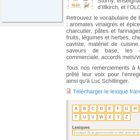
Sturny, enseigna
d’Illkirch, et l’OL
Retrouvez le vocabulaire de 
: aromates vinaigrés et épic
charcutier, pâtes et farinag
fruits, légumes et herbes, che
caviste, matériel de cuisine
saveurs de base, les 4 
commerciale, accords mets/vin
Tous nos remerciements à M
prêté leur voix pour l’enreg
ainsi qu'à Luc Schillinger.
Télécharger le lexique fra
A
B
C
D
E
F
G
H
T
U
V
W
X
Y
Z
Lexiques