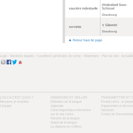
d’individüell Soos-
saucière individuelle
Schìssel
Strasbourg
’s Sàlwetel
serviette
Strasbourg
Retour haut de page
Logo -
Mentions légales -
Conditions générales de vente -
Répertoire -
Plan du site -
Actualit
L'OLCA C'EST QUOI ?
OBSERVER ET VEILLER
TRANSMETTRE ET 
Missions et activités
Définition de la langue
Portail Lehre : le plaisi
L’équipe
régionale
d’apprendre et de tra
Carte linguistique interactive
l’alsacien
sur le site Lehre
Centre de Documentat
Histoire de la langue
Statut de la langue
Le dialecte en chiffres