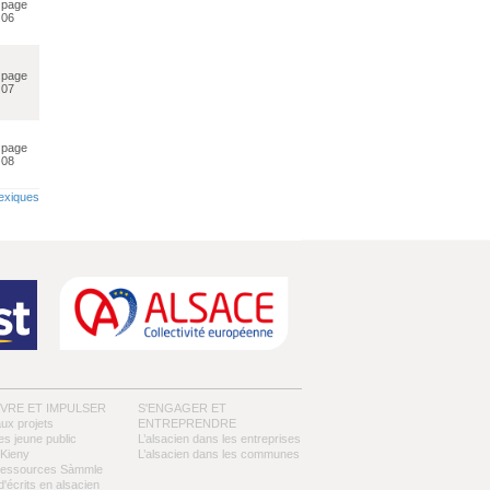
page
06
page
07
page
08
lexiques
IVRE ET IMPULSER
S'ENGAGER ET
aux projets
ENTREPRENDRE
es jeune public
L’alsacien dans les entreprises
Kieny
L’alsacien dans les communes
ressources Sàmmle
d'écrits en alsacien