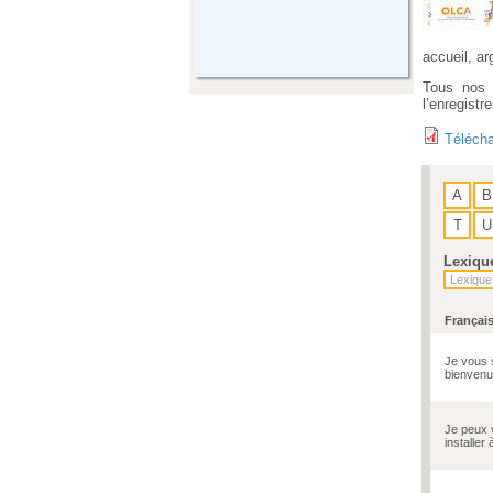
accueil, a
Tous nos 
l’enregistr
Télécha
A
B
T
U
Lexiqu
Françai
Je vous 
bienvenu
Je peux 
installer 