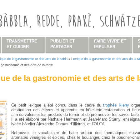
TRANSMETTRE
PUBLIER ET
FAIRE VIVRE ET
ET GUIDER
PARTAGER
IMPULSER
ique de la gastronomie et des arts de la table
»
Lexique de la gastronomie et des arts de la ta
s ici
 gastronomie et des arts de la table
ue de la gastronomie et des arts de l
Ce petit lexique a été conçu dans le cadre du
trophée Kieny
orga
destination des élèves et apprentis en hôtellerie-restauration et fleur
afin de valoriser les produits du terroir et de promouvoir les savoir-faire.
Il a été élaboré par Nathalie Herrmann et Jean-Marc Sturny, enseigna
lycée hôtelier Alexandre Dumas d’Illkirch, et l’OLCA.
Retrouvez le vocabulaire de base autour des thématiques suiva
aromates vinaigrés et épices, chez le boulanger, chez le boucher-charc