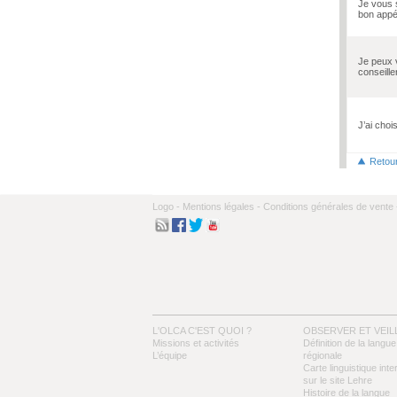
Je vous 
bon appét
Je peux 
conseill
J’ai choi
Retou
Logo -
Mentions légales -
Conditions générales de vente 
L'OLCA C'EST QUOI ?
OBSERVER ET VEIL
Missions et activités
Définition de la langue
L’équipe
régionale
Carte linguistique inte
sur le site Lehre
Histoire de la langue