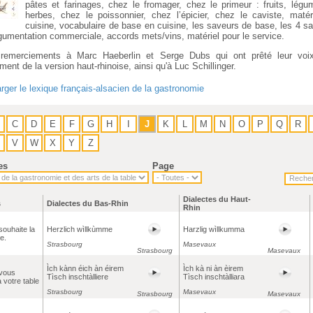
pâtes et farinages, chez le fromager, chez le primeur : fruits, légu
herbes, chez le poissonnier, chez l’épicier, chez le caviste, matér
cuisine, vocabulaire de base en cuisine, les saveurs de base, les 4 sa
rgumentation commerciale, accords mets/vins, matériel pour le service.
remerciements à Marc Haeberlin et Serge Dubs qui ont prêté leur voi
ement de la version haut-rhinoise, ainsi qu'à Luc Schillinger.
rger le lexique français-alsacien de la gastronomie
C
D
E
F
G
H
I
J
K
L
M
N
O
P
Q
R
V
W
X
Y
Z
es
Page
Dialectes du Haut-
s
Dialectes du Bas-Rhin
Rhin
souhaite la
Herzlich wìllkùmme
Harzlig wìllkumma
e.
Strasbourg
Masevaux
Strasbourg
Masevaux
Ìch kànn éich àn éirem
Ìch kà ni àn èirem
vous
Tìsch inschtàlliere
Tìsch inschtàlliara
à votre table
Strasbourg
Masevaux
Strasbourg
Masevaux