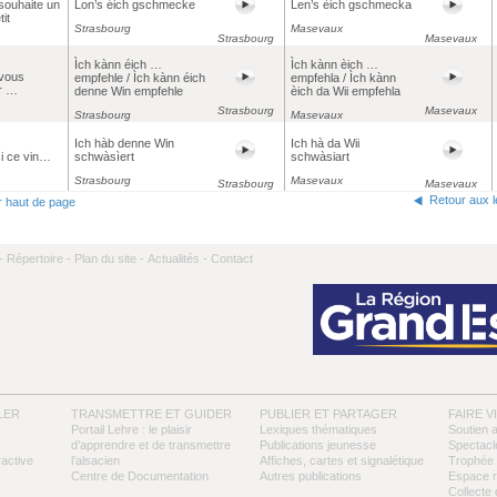
souhaite un
Lon’s éich gschmecke
Len’s èich gschmecka
it
Strasbourg
Masevaux
Strasbourg
Masevaux
Ìch kànn éich …
Ìch kànn èich …
vous
empfehle / Ìch kànn éich
empfehla / Ìch kànn
er …
denne Win empfehle
èich da Wii empfehla
Strasbourg
Masevaux
Strasbourg
Masevaux
Ich hàb denne Win
Ich hà da Wii
si ce vin…
schwàsìert
schwàsiart
Strasbourg
Masevaux
Strasbourg
Masevaux
Retour aux 
r haut de page
-
Répertoire -
Plan du site -
Actualités -
Contact
LER
TRANSMETTRE ET GUIDER
PUBLIER ET PARTAGER
FAIRE V
Portail Lehre : le plaisir
Lexiques thématiques
Soutien 
d’apprendre et de transmettre
Publications jeunesse
Spectacl
ractive
l’alsacien
Affiches, cartes et signalétique
Trophée 
Centre de Documentation
Autres publications
Espace 
Collecte 