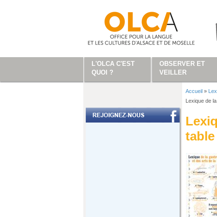
Aller au contenu principal
L'OLCA C'EST
OBSERVER ET
QUOI ?
VEILLER
Accueil
»
Lex
Vous ête
Lexique de la
Lexiq
table