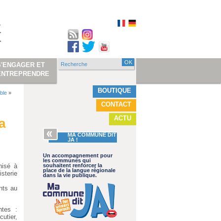
Recherche
S'ENGAGER ET
Formulaire de
ENTREPRENDRE
recherche
BOUTIQUE
ble
»
CONTACT
ACTU
a
MA COMMUNE DIT
JA !
Un accompagnement pour
les communes qui
nisé à
souhaitent renforcer la
place de la langue régionale
isterie
dans la vie publique.
nts au
ntes :
utier,