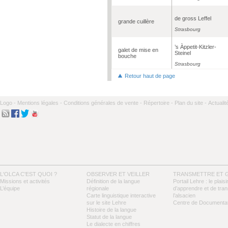
de gross Leffel
grande cuillère
Strasbourg
’s Àppetit-Kitzler-
galet de mise en
Steinel
bouche
Strasbourg
Retour haut de page
Logo -
Mentions légales -
Conditions générales de vente -
Répertoire -
Plan du site -
Actualit
L'OLCA C'EST QUOI ?
OBSERVER ET VEILLER
TRANSMETTRE ET 
Missions et activités
Définition de la langue
Portail Lehre : le plaisi
L’équipe
régionale
d’apprendre et de tra
Carte linguistique interactive
l’alsacien
sur le site Lehre
Centre de Documentat
Histoire de la langue
Statut de la langue
Le dialecte en chiffres