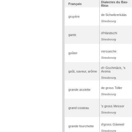
Dialectes du Bas-
Français
Rhin
de Schwitzerkääs
gruyère
Strasbourg
d’Händschi
gants
Strasbourg
versueche
goûter
Strasbourg
d’r Gschmàck, 's
goût, saveur, arôme
Aroma
Strasbourg
de gross Teller
grande assiette
Strasbourg
’s gross Messer
grand couteau
Strasbourg
d’gross Gàwwel
grande fourchette
Strasbourg