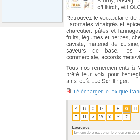
Sturny, enseigna
d’Illkirch, et l’OL
Retrouvez le vocabulaire de 
: aromates vinaigrés et épic
charcutier, pâtes et farinag
fruits, légumes et herbes, che
caviste, matériel de cuisine
saveurs de base, les 4 
commerciale, accords mets/vin
Tous nos remerciements à M
prêté leur voix pour l’enreg
ainsi qu'à Luc Schillinger.
Télécharger le lexique fra
A
B
C
D
E
F
G
H
T
U
V
W
X
Y
Z
Lexiques