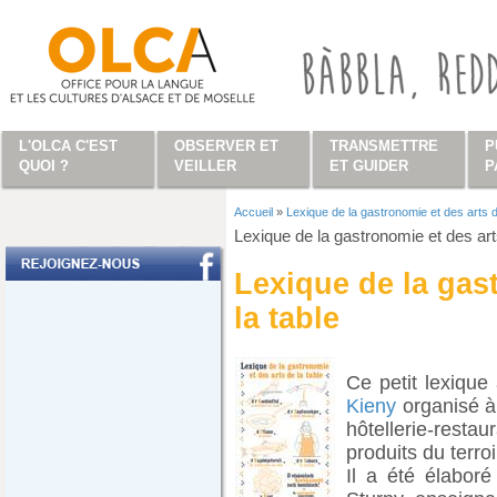
Aller au contenu principal
L'OLCA C'EST
OBSERVER ET
TRANSMETTRE
P
QUOI ?
VEILLER
ET GUIDER
P
Accueil
»
Lexique de la gastronomie et des arts d
Vous êtes ici
Lexique de la gastronomie et des art
Lexique de la gas
la table
Ce petit lexiqu
Kieny
organisé à 
hôtellerie-restaur
produits du terroi
Il a été élabor