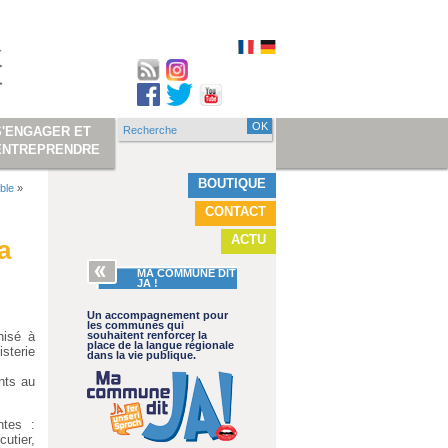
Recherche
S'ENGAGER ET
Formulaire de
ENTREPRENDRE
recherche
BOUTIQUE
ble
»
CONTACT
ACTU
a
MA COMMUNE DIT
JA !
Un accompagnement pour
les communes qui
nisé à
souhaitent renforcer la
place de la langue régionale
isterie
dans la vie publique.
nts au
ntes :
utier,