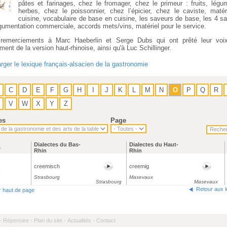
pâtes et farinages, chez le fromager, chez le primeur : fruits, légu
herbes, chez le poissonnier, chez l’épicier, chez le caviste, matér
cuisine, vocabulaire de base en cuisine, les saveurs de base, les 4 sa
rgumentation commerciale, accords mets/vins, matériel pour le service.
remerciements à Marc Haeberlin et Serge Dubs qui ont prêté leur voi
ement de la version haut-rhinoise, ainsi qu'à Luc Schillinger.
rger le lexique français-alsacien de la gastronomie
C
D
E
F
G
H
I
J
K
L
M
N
O
P
Q
R
V
W
X
Y
Z
es
Page
Dialectes du Bas-
Dialectes du Haut-
s
Rhin
Rhin
creemisch
creemig
x
Strasbourg
Masevaux
Strasbourg
Masevaux
Retour aux 
r haut de page
-
Répertoire -
Plan du site -
Actualités -
Contact