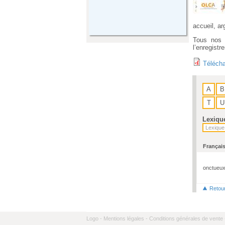
accueil, a
Tous nos 
l’enregistr
Télécha
A
B
T
U
Lexiqu
Françai
onctueu
Retou
Logo -
Mentions légales -
Conditions générales de vente 