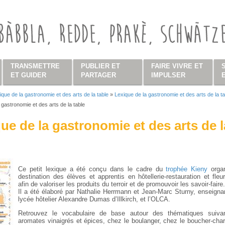
TRANSMETTRE
PUBLIER ET
FAIRE VIVRE ET
ET GUIDER
PARTAGER
IMPULSER
ique de la gastronomie et des arts de la table
»
Lexique de la gastronomie et des arts de la ta
s ici
 gastronomie et des arts de la table
ue de la gastronomie et des arts de l
Ce petit lexique a été conçu dans le cadre du
trophée Kieny
orga
destination des élèves et apprentis en hôtellerie-restauration et fleur
afin de valoriser les produits du terroir et de promouvoir les savoir-faire.
Il a été élaboré par Nathalie Herrmann et Jean-Marc Sturny, enseigna
lycée hôtelier Alexandre Dumas d’Illkirch, et l’OLCA.
Retrouvez le vocabulaire de base autour des thématiques suiva
aromates vinaigrés et épices, chez le boulanger, chez le boucher-charc