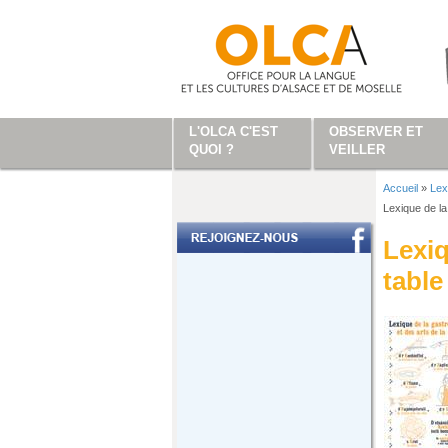
Aller au contenu principal
L'OLCA C'EST
OBSERVER ET
QUOI ?
VEILLER
Accueil
»
Lex
Vous ête
Lexique de la
Lexiq
table