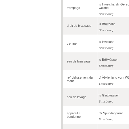
's Inweiche, d'r Gers
trempage
weiche
Strasbourg
's Bröjrecht
droit de brassage
Strasbourg
's Inweiche
trempe
Strasbourg
's Bröjwàsser
eau de brassage
Strasbourg
refroidissement du
d' Àbkiehlùng vùm W
moût
Strasbourg
's Glàttwàsser
eau de lavage
Strasbourg
appareil à
d'r Spùndàpparat
bondonner
Strasbourg