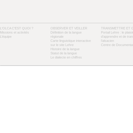
L'OLCA C'EST QUOI ?
OBSERVER ET VEILLER
TRANSMETTRE ET 
Missions et activités
Définition de la langue
Portail Lehre : le plaisi
L’équipe
régionale
d’apprendre et de tra
Carte linguistique interactive
l’alsacien
sur le site Lehre
Centre de Documentat
Histoire de la langue
Statut de la langue
Le dialecte en chiffres