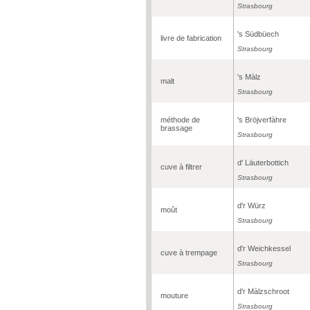
Strasbourg
's Südbüech
livre de fabrication
Strasbourg
's Màlz
malt
Strasbourg
méthode de
's Bröjverfàhre
brassage
Strasbourg
d' Läuterbottich
cuve à filtrer
Strasbourg
d'r Würz
moût
Strasbourg
d'r Weichkessel
cuve à trempage
Strasbourg
d'r Màlzschroot
mouture
Strasbourg