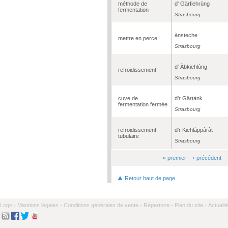
méthode de
d' Gärfiehrùng
fermentation
Strasbourg
ànsteche
mettre en perce
Strasbourg
d' Àbkiehlùng
refroidissement
Strasbourg
cuve de
d'r Gärtànk
fermentation fermée
Strasbourg
refroidissement
d'r Kiehlàppàràt
tubulaire
Strasbourg
« premier
‹ précédent
Pages
Retour haut de page
Logo -
Mentions légales -
Conditions générales de vente -
Répertoire -
Plan du site -
Actualit