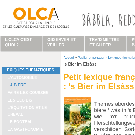
Aller au contenu principal
L'OLCA C'EST
OBSERVER ET
TRANSMETTRE
P
QUOI ?
VEILLER
ET GUIDER
P
Accueil
»
Publier et partager
»
Lexiques thémati
Vous êtes ici
's Bier im Elsàss
LEXIQUES THÉMATIQUES
Petit lexique fran
L'AUTOMOBILE
: 's Bier im Elsàss
LA BIÈRE
FAIRE LES COURSES
LES ÉLU(E)S
Thèmes abordés :
L’ÉQUITATION ET LE
bière / wàs in 's 
CHEVAL
wie m'r brüc
LE FOOTBALL
Herschtellùngsv
verschiideni Sort
LA GASTRONOMIE