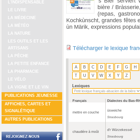
's Bier serviert
L'INDISPENSABLE
bière / Bràsserie
LE LIVRE
(repas, gastrono
LA MÉDECINE
Kochkùnscht, grandes fêtes et 
LA MÉTÉO
ùn Märik, expressions populai
LA NATURE
LES OUTILS ET LES
Télécharger le lexique fran
ARTISANS
LA PÊCHE
LA PETITE ENFANCE
A
B
C
D
E
F
G
H
LA PHARMACIE
T
U
V
W
X
Y
Z
LE VÉLO
Lexiques
LA VIGNE ET LE VIN
PUBLICATIONS JEUNESSE
Français
Dialectes du Bas-R
AFFICHES, CARTES ET
üsweiche
SIGNALÉTIQUE
mettre en couche
Strasbourg
AUTRES PUBLICATIONS
d'r Würzekessel
chaudière à moût
Strasbourg