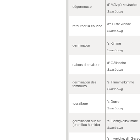
d' Màlzpùtzmàschin
dégermeuse
Strasbourg
d'r Hüffe wande
retourner la couche
Strasbourg
's Kimme
germination
Strasbourg
d' Gàllosche
sabots de malteur
Strasbourg
germination des
's Trùmmelkimme
tambours
Strasbourg
's Derre
touraillage
Strasbourg
germination sur air
's Fichtigkeitskimme
(en milieu humide)
Strasbourg
's Inweiche, d'r Gers