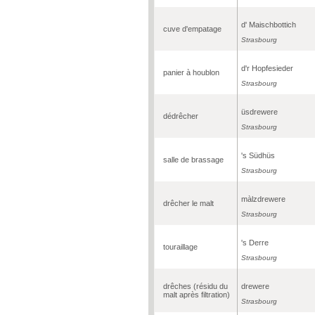
d' Maischbottich
cuve d'empatage
Strasbourg
d'r Hopfesieder
panier à houblon
Strasbourg
üsdrewere
dédrêcher
Strasbourg
's Südhüs
salle de brassage
Strasbourg
màlzdrewere
drêcher le malt
Strasbourg
's Derre
touraillage
Strasbourg
drêches (résidu du
drewere
malt après filtration)
Strasbourg