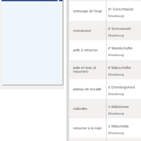
d'r Gerschtepùtz
nettoyage de l'orge
Strasbourg
d' Schrootmehl
concasseur
Strasbourg
d' Wandschüffel
pelle à retourner
Strasbourg
pelle en bois (à
d' Màlzschüffel
retourner)
Strasbourg
d' Dricklùngshord
plateau de touraille
Strasbourg
's Màlzkimme
radicelles
Strasbourg
's Màlschettle
retourner à la main
Strasbourg