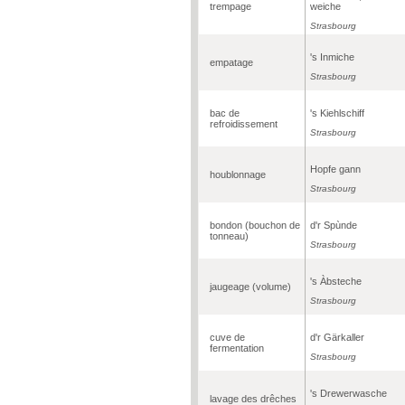
trempage
weiche
Strasbourg
's Inmiche
empatage
Strasbourg
bac de
's Kiehlschiff
refroidissement
Strasbourg
Hopfe gann
houblonnage
Strasbourg
bondon (bouchon de
d'r Spùnde
tonneau)
Strasbourg
's Àbsteche
jaugeage (volume)
Strasbourg
cuve de
d'r Gärkaller
fermentation
Strasbourg
's Drewerwasche
lavage des drêches