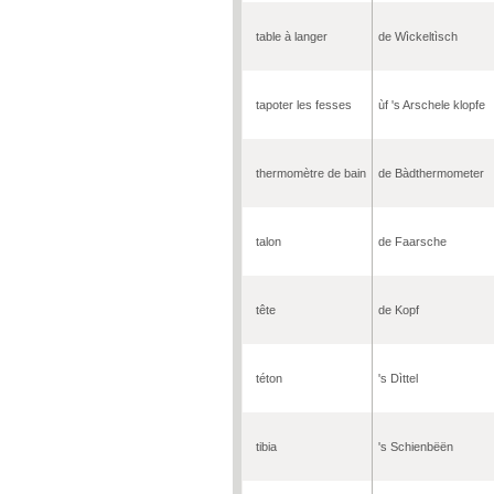
table à langer
de Wìckeltìsch
tapoter les fesses
ùf 's Arschele klopfe
thermomètre de bain
de Bàdthermometer
talon
de Faarsche
tête
de Kopf
téton
's Dìttel
tibia
's Schienbëën