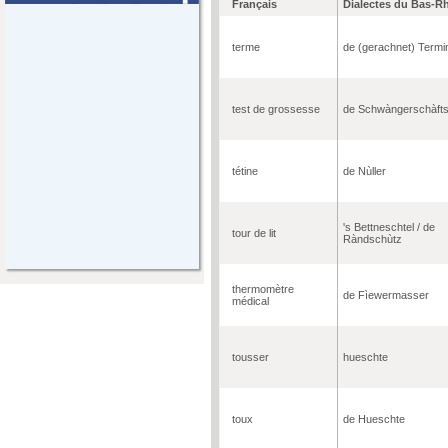
Français
Dialectes du Bas-R
terme
de (gerachnet) Termi
test de grossesse
de Schwàngerschàfts
tétine
de Nùller
's Bettneschtel / de
tour de lit
Ràndschùtz
thermomètre
de Fìewermasser
médical
tousser
hueschte
toux
de Hueschte