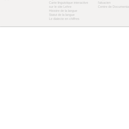
Carte linguistique interactive
l’alsacien
sur le site Lehre
Centre de Documentat
Histoire de la langue
Statut de la langue
Le dialecte en chiffres