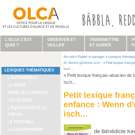
Aller au contenu principal
L'OLCA C'EST
OBSERVER ET
TRANSMETTRE
P
QUOI ?
VEILLER
ET GUIDER
P
Accueil
»
Publier et partager
»
Lexiques thémati
Vous êtes ici
d'r Storich g'kùmme ìsch...
»
Petit lexique frança
ìsch...
LEXIQUES THÉMATIQUES
»
Petit lexique français-alsacien de
L'AUTOMOBILE
ìsch...
LA BIÈRE
FAIRE LES COURSES
Petit lexique franç
LES ÉLU(E)S
enfance : Wenn d'
L’ÉQUITATION ET LE
ìsch...
CHEVAL
LE FOOTBALL
LA GASTRONOMIE
de Bénédicte Kec