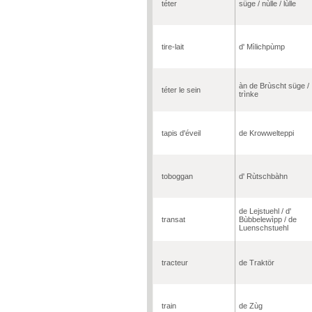
téter
süge / nùlle / lùlle
tire-lait
d' Mìlichpùmp
àn de Brùscht süge /
téter le sein
trìnke
tapis d'éveil
de Krowwelteppi
toboggan
d' Rùtschbàhn
de Lejstuehl / d'
transat
Bùbbelewìpp / de
Luenschstuehl
tracteur
de Traktör
train
de Zùg