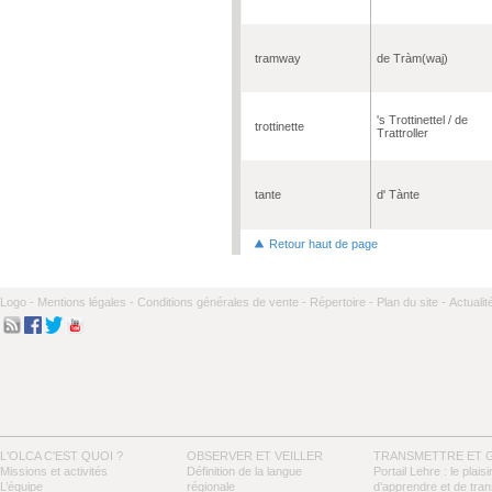
tramway
de Tràm(waj)
's Trottinettel / de
trottinette
Trattroller
tante
d' Tànte
Retour haut de page
Logo -
Mentions légales -
Conditions générales de vente -
Répertoire -
Plan du site -
Actualit
L'OLCA C'EST QUOI ?
OBSERVER ET VEILLER
TRANSMETTRE ET 
Missions et activités
Définition de la langue
Portail Lehre : le plaisi
L’équipe
régionale
d’apprendre et de tra