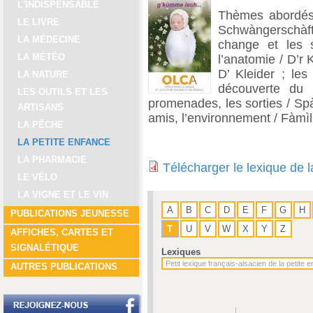
L'INDISPENSABLE
Thèmes abordés 
LE LIVRE
Schwàngerschàft 
LA MÉDECINE
change et les s
LA MÉTÉO
l’anatomie / D’r 
D’ Kleider ; les
LA NATURE
découverte du
LES OUTILS ET LES
promenades, les sorties / Spà
ARTISANS
amis, l’environnement / Fàmìl
LA PÊCHE
LA PETITE ENFANCE
LA PHARMACIE
Télécharger le lexique de 
LE VÉLO
LA VIGNE ET LE VIN
A
B
C
D
E
F
G
H
PUBLICATIONS JEUNESSE
T
U
V
W
X
Y
Z
AFFICHES, CARTES ET
SIGNALÉTIQUE
Lexiques
AUTRES PUBLICATIONS