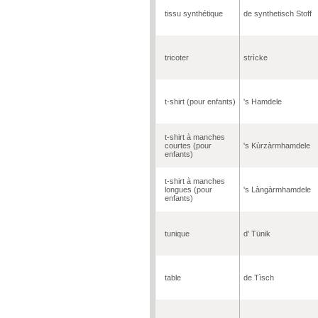
tissu synthétique
de synthetisch Stoff
tricoter
strìcke
t-shirt (pour enfants)
's Hamdele
t-shirt à manches
courtes (pour
's Kùrzàrmhamdele
enfants)
t-shirt à manches
longues (pour
's Làngàrmhamdele
enfants)
tunique
d' Tünik
table
de Tìsch