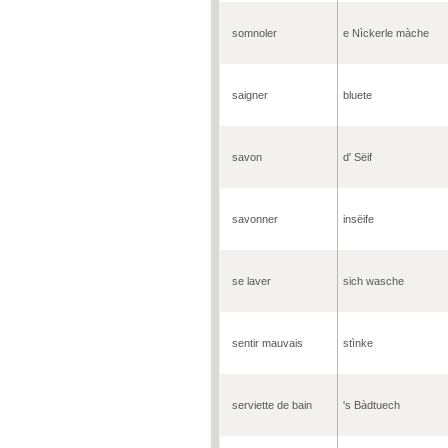
somnoler
e Nìckerle màche
saigner
bluete
savon
d' Sëif
savonner
insëife
se laver
sich wasche
sentir mauvais
stìnke
serviette de bain
's Bàdtuech