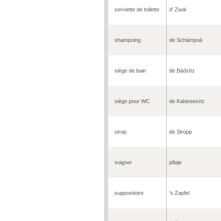
serviette de toilette
d' Zwal
shampoing
de Schàmpoä
siège de bain
de Bàdsìtz
siège pour WC
de Kabineesìtz
sirop
de Sirùpp
soigner
pflaje
suppositoire
's Zapfel