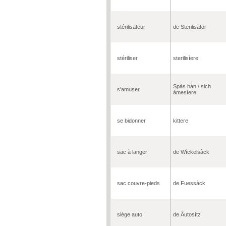
stérilisateur
de Sterilisàtor
stériliser
sterilisìere
Spàs hàn / sich
s'amuser
àmesìere
se bidonner
kittere
sac à langer
de Wìckelsàck
sac couvre-pieds
de Fuessàck
siège auto
de Äutosìtz