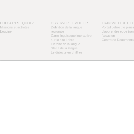
L'OLCA C'EST QUOI ?
OBSERVER ET VEILLER
TRANSMETTRE ET 
Missions et activités
Définition de la langue
Portail Lehre : le plaisi
L’équipe
régionale
d’apprendre et de tra
Carte linguistique interactive
l’alsacien
sur le site Lehre
Centre de Documentat
Histoire de la langue
Statut de la langue
Le dialecte en chiffres