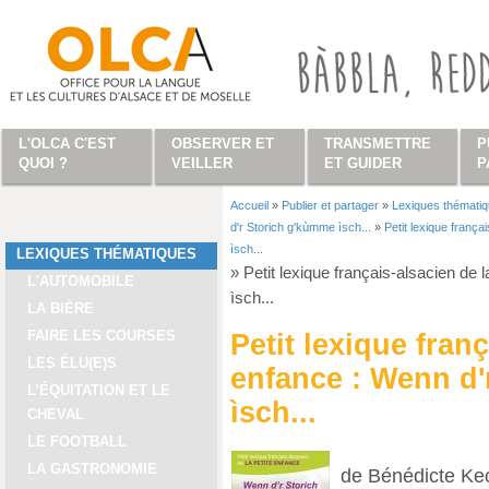
Aller au contenu principal
L'OLCA C'EST
OBSERVER ET
TRANSMETTRE
P
QUOI ?
VEILLER
ET GUIDER
P
Accueil
»
Publier et partager
»
Lexiques thémati
Vous êtes ici
d'r Storich g'kùmme ìsch...
»
Petit lexique frança
ìsch...
LEXIQUES THÉMATIQUES
»
Petit lexique français-alsacien de
L'AUTOMOBILE
ìsch...
LA BIÈRE
FAIRE LES COURSES
Petit lexique franç
LES ÉLU(E)S
enfance : Wenn d'
L’ÉQUITATION ET LE
ìsch...
CHEVAL
LE FOOTBALL
LA GASTRONOMIE
de Bénédicte Kec