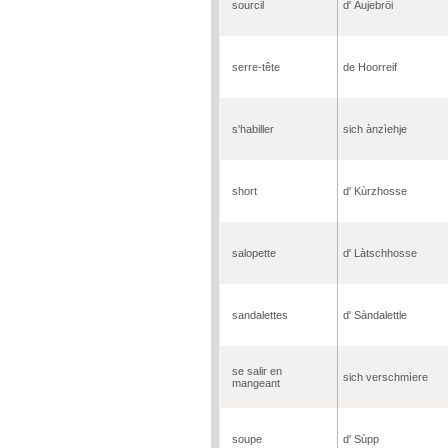
sourcil
d' Äujebröi
serre-tête
de Hoorreif
s'habiller
sich ànzìehje
short
d' Kùrzhosse
salopette
d' Làtschhosse
sandalettes
d' Sàndalettle
se salir en
sich verschmìere
mangeant
soupe
d' Sùpp