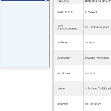
Français
Dialectes du Bas-R
sage-femme
d' Hewàmm
salle
de Entbìndùngssààl
d'accouchement
se lever
ùfstehn
se réveiller
ùfwàche / verwàche
s'endormir
inschlofe
sieste
's Schlefel / 's Nìcker
sommier
de Bettroscht