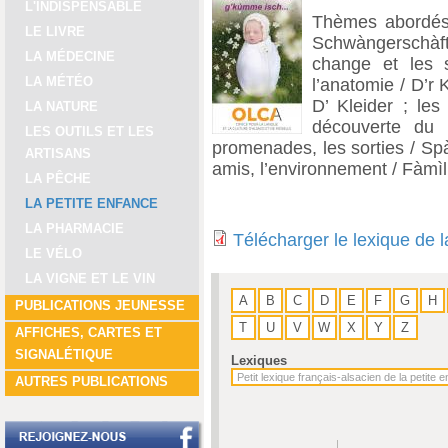
L'INDISPENSABLE
Thèmes abordés 
LE LIVRE
Schwàngerschàft 
LA MÉDECINE
change et les s
LA MÉTÉO
l’anatomie / D’r 
D’ Kleider ; les
LA NATURE
découverte du
LES OUTILS ET LES
promenades, les sorties / Spà
ARTISANS
amis, l’environnement / Fàmìl
LA PÊCHE
LA PETITE ENFANCE
LA PHARMACIE
Télécharger le lexique de 
LE VÉLO
LA VIGNE ET LE VIN
A
B
C
D
E
F
G
H
PUBLICATIONS JEUNESSE
T
U
V
W
X
Y
Z
AFFICHES, CARTES ET
SIGNALÉTIQUE
Lexiques
AUTRES PUBLICATIONS