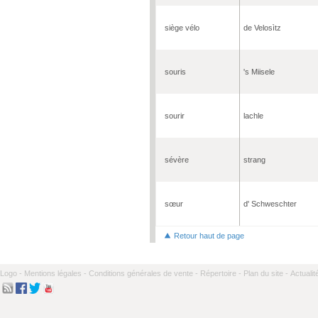
siège vélo
de Velosìtz
souris
's Miisele
sourir
lachle
sévère
strang
sœur
d' Schweschter
Retour haut de page
Logo -
Mentions légales -
Conditions générales de vente -
Répertoire -
Plan du site -
Actualit