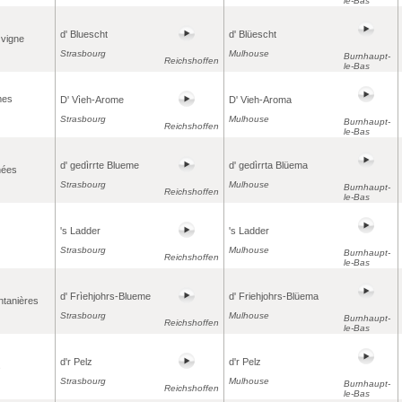
le-Bas
d' Bluescht
d' Blüescht
 vigne
Strasbourg
Mulhouse
Burnhaupt-
Reichshoffen
le-Bas
mes
D' Vìeh-Arome
D' Vieh-Aroma
Strasbourg
Mulhouse
Burnhaupt-
Reichshoffen
le-Bas
d' gedìrrte Blueme
d' gedìrrta Blüema
nées
Strasbourg
Mulhouse
Burnhaupt-
Reichshoffen
le-Bas
's Ladder
's Ladder
Strasbourg
Mulhouse
Burnhaupt-
Reichshoffen
le-Bas
d' Frìehjohrs-Blueme
d' Friehjohrs-Blüema
intanières
Strasbourg
Mulhouse
Burnhaupt-
Reichshoffen
le-Bas
d'r Pelz
d'r Pelz
s
Strasbourg
Mulhouse
Burnhaupt-
Reichshoffen
le-Bas