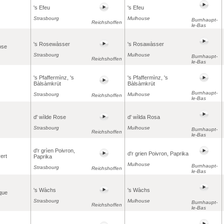
's Efeu
's Efeu
Strasbourg
Mulhouse
Burnhaupt-
Reichshoffen
le-Bas
's Rosewàsser
's Rosawàsser
ose
Strasbourg
Mulhouse
Burnhaupt-
Reichshoffen
le-Bas
's Pfaffermìnz, 's
's Pfaffermìnz, 's
Bàlsàmkrüt
Bàlsàmkrüt
Burnhaupt-
Strasbourg
Mulhouse
Reichshoffen
le-Bas
d' wìlde Rose
d' wìlda Rosa
Strasbourg
Mulhouse
Burnhaupt-
Reichshoffen
le-Bas
d'r grìen Poivron,
d'r grien Poivron, Paprika
ert
Paprika
Mulhouse
Burnhaupt-
Strasbourg
Reichshoffen
le-Bas
's Wàchs
's Wàchs
que
Strasbourg
Mulhouse
Burnhaupt-
Reichshoffen
le-Bas