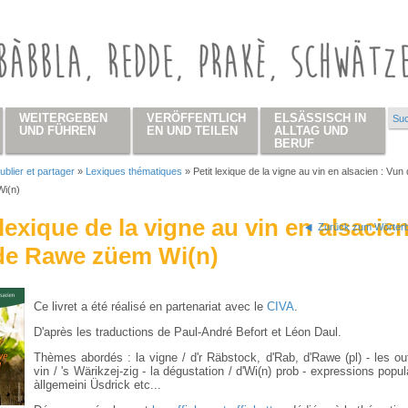
WEITERGEBEN
VERÖFFENTLICH
ELSÄSSISCH IN
Suc
Su
UND FÜHREN
EN UND TEILEN
ALLTAG UND
BERUF
ublier et partager
»
Lexiques thématiques
»
Petit lexique de la vigne au vin en alsacien : Vun
 hier
i(n)
 lexique de la vigne au vin en alsacien
Zurück zum Wörterb
de Rawe züem Wi(n)
Ce livret a été réalisé en partenariat avec le
CIVA
.
D'après les traductions de Paul-André Befort et Léon Daul.
Thèmes abordés : la vigne / d'r Räbstock, d'Rab, d'Rawe (pl) - les out
vin / 's Wärikzej-zig - la dégustation / d'Wi(n) prob - expressions popul
àllgemeini Üsdrick etc...