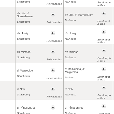
Strasbourg
Mulhouse
Burnhaupt-
Reichshoffen
le-Bas
d'r Lilie, d'
d'r Lilie, d' Starneblüem
Starnebluem
Mulhouse
Burnhaupt-
Strasbourg
Reichshoffen
le-Bas
d'r Honig
d'r Honig
Strasbourg
Mulhouse
Burnhaupt-
Reichshoffen
le-Bas
d'r Mimosa
d'r Mimosa
Strasbourg
Mulhouse
Burnhaupt-
Reichshoffen
le-Bas
d' Maiblüema, d'
d' Maigleckle
Maigleckla
Strasbourg
Burnhaupt-
Mulhouse
Reichshoffen
le-Bas
d' Nelk
d' Nelk
Strasbourg
Mulhouse
Burnhaupt-
Reichshoffen
le-Bas
d' Pfìngschtros
d' Pfìngschtros
Strasbourg
Mulhouse
Burnhaupt-