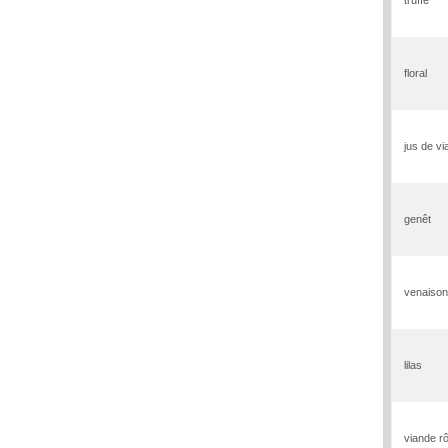
floral
jus de v
genêt
venaison
lilas
viande rô