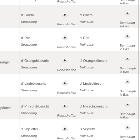
Reichshoffen
le-Bas
d' Bluem
d' Blüem
Strasbourg
Mulhouse
Burnhaupt-
Reichshoffen
le-Bas
d' Ros
d' Ros
Strasbourg
Mulhouse
Burnhaupt-
Reichshoffen
le-Bas
d' Orangebluescht
d' Orangeblüescht
oranger
Strasbourg
Mulhouse
Burnhaupt-
Reichshoffen
le-Bas
d' Lìndebluescht
d' Lìndeblüescht
Strasbourg
Mulhouse
Burnhaupt-
Reichshoffen
le-Bas
d' Pfìrschibluescht
d' Pfìrschiblüescht
e pêcher
Strasbourg
Mulhouse
Burnhaupt-
Reichshoffen
le-Bas
's Vejelettel
's Vejelettel
Strasbourg
Mulhouse
Burnhaupt-
Reichshoffen