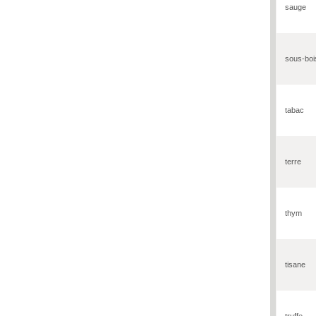
sauge
sous-boi
tabac
terre
thym
tisane
truffe