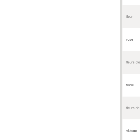
fleur
rose
fleurs d’
tilleul
fleurs d
violette