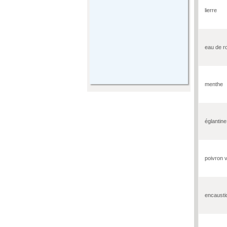
lierre
eau de r
menthe
églantine
poivron v
encausti