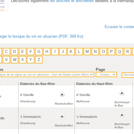
Découvrez également
les affiches et affichettes
dédiées à la thématiq
Ecouter le conte
rger le lexique du vin en alsacien (PDF, 368 Ko)
C
D
E
F
G
H
I
J
K
L
M
N
O
P
Q
R
V
W
X
Y
Z
es
Page
s
Dialectes du Bas-Rhin
Dialectes du Haut-Rhin
d' Kàmìlle
d' Kàmìlla
e
Strasbourg
Mulhouse
Burnhaupt-
Reichshoffen
le-Bas
's Ìmmewàchs
's Ìmmewàchs
ille
Strasbourg
Mulhouse
Burnhaupt-
Reichshoffen
le-Bas