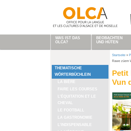
Direkt zum Inhalt
WAS IST DAS
BEOBACHTEN
OLCA?
UND HÜTEN
Startseite
»
P
Sie sind
Rawe züem W
THEMATISCHE
Petit
WÖRTERBÜCHLEIN
Vun 
LA BIÈRE
FAIRE LES COURSES
L’ÉQUITATION ET LE
CHEVAL
LE FOOTBALL
LA GASTRONOMIE
L’INDISPENSABLE