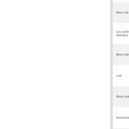
fleurs de
Les arô
animaux
fleurs fa
cuir
fleurs pr
fourrure