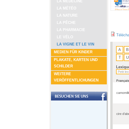
LA MÉDECINE
LA MÉTÉO
LA NATURE
LA PÊCHE
LA PHARMACIE
Télécha
LE VÉLO
LA VIGNE ET LE VIN
A
B
MEDIEN FÜR KINDER
T
U
PLAKATE, KARTEN UND
SCHILDER
Lexiqu
WEITERE
VERÖFFENTLICHUNGEN
Françai
camomill
cire d’abe