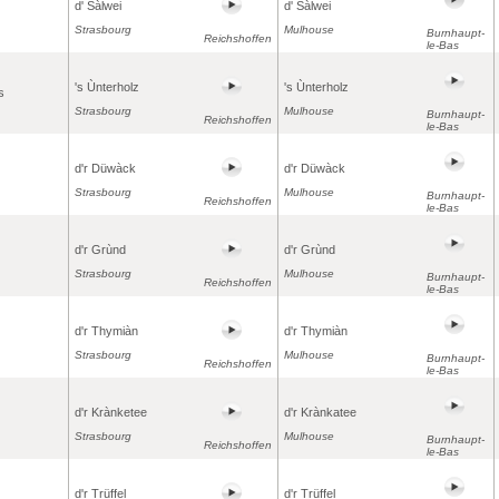
d' Sàlwei
d' Sàlwei
Strasbourg
Mulhouse
Burnhaupt-
Reichshoffen
le-Bas
's Ùnterholz
's Ùnterholz
s
Strasbourg
Mulhouse
Burnhaupt-
Reichshoffen
le-Bas
d'r Düwàck
d'r Düwàck
Strasbourg
Mulhouse
Burnhaupt-
Reichshoffen
le-Bas
d'r Grùnd
d'r Grùnd
Strasbourg
Mulhouse
Burnhaupt-
Reichshoffen
le-Bas
d'r Thymiàn
d'r Thymiàn
Strasbourg
Mulhouse
Burnhaupt-
Reichshoffen
le-Bas
d'r Krànketee
d'r Krànkatee
Strasbourg
Mulhouse
Burnhaupt-
Reichshoffen
le-Bas
d'r Trüffel
d'r Trüffel