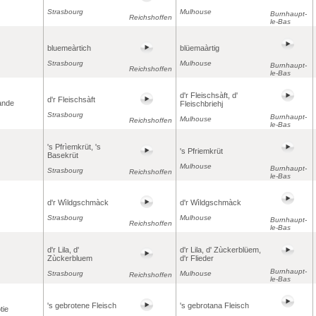
Strasbourg
Mulhouse
Burnhaupt-
Reichshoffen
le-Bas
bluemeàrtich
blüemaàrtig
Strasbourg
Mulhouse
Burnhaupt-
Reichshoffen
le-Bas
d'r Fleischsàft, d'
d'r Fleischsàft
iande
Fleischbriehj
Strasbourg
Burnhaupt-
Mulhouse
Reichshoffen
le-Bas
's Pfrìemkrüt, 's
's Pfriemkrüt
Basekrüt
Mulhouse
Burnhaupt-
Strasbourg
Reichshoffen
le-Bas
d'r Wìldgschmàck
d'r Wìldgschmàck
Strasbourg
Mulhouse
Burnhaupt-
Reichshoffen
le-Bas
d'r Lila, d'
d'r Lila, d' Zùckerblüem,
Zùckerbluem
d'r Flieder
Burnhaupt-
Strasbourg
Mulhouse
Reichshoffen
le-Bas
's gebrotene Fleisch
's gebrotana Fleisch
tie