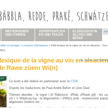
WEITERGEBEN
VERÖFFENTLICH
ELSÄSSISCH IN
Suc
Su
UND FÜHREN
EN UND TEILEN
ALLTAG UND
BERUF
ublier et partager
»
Lexiques thématiques
»
Petit lexique de la vigne au vin en alsacien : Vun
 hier
i(n)
 lexique de la vigne au vin en alsacien
Zurück zum Wörterb
de Rawe züem Wi(n)
Ce livret a été réalisé en partenariat avec le
CIVA
.
D'après les traductions de Paul-André Befort et Léon Daul.
Thèmes abordés : la vigne / d'r Räbstock, d'Rab, d'Rawe (pl) - les out
vin / 's Wärikzej-zig - la dégustation / d'Wi(n) prob - expressions popul
àllgemeini Üsdrick etc...