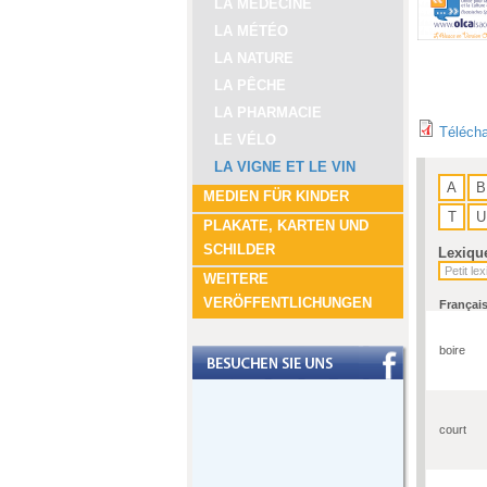
LA MÉDECINE
LA MÉTÉO
LA NATURE
LA PÊCHE
LA PHARMACIE
Télécha
LE VÉLO
LA VIGNE ET LE VIN
A
B
MEDIEN FÜR KINDER
T
U
PLAKATE, KARTEN UND
SCHILDER
Lexiqu
WEITERE
VERÖFFENTLICHUNGEN
Françai
boire
court