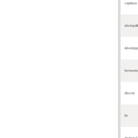
capiteux
déséquili
dévelop
fermente
discret
fin
distingué