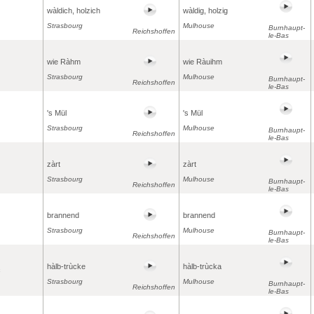
wàldich, holzich
wàldig, holzig
Strasbourg
Mulhouse
Burnhaupt-
Reichshoffen
le-Bas
wie Ràhm
wie Ràuihm
Strasbourg
Mulhouse
Burnhaupt-
Reichshoffen
le-Bas
's Mül
's Mül
Strasbourg
Mulhouse
Burnhaupt-
Reichshoffen
le-Bas
zàrt
zàrt
Strasbourg
Mulhouse
Burnhaupt-
Reichshoffen
le-Bas
brannend
brannend
Strasbourg
Mulhouse
Burnhaupt-
Reichshoffen
le-Bas
hàlb-trùcke
hàlb-trùcka
c
Strasbourg
Mulhouse
Burnhaupt-
Reichshoffen
le-Bas