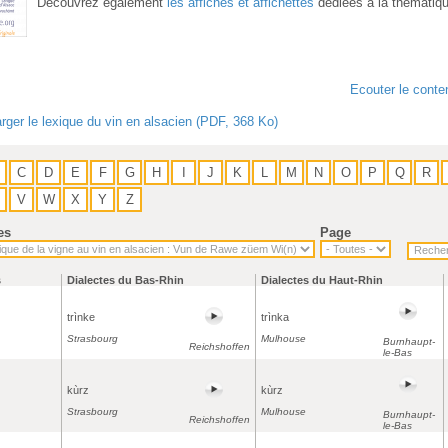
Découvrez également
les affiches et affichettes
dédiées à la thématiq
Ecouter le conte
rger le lexique du vin en alsacien (PDF, 368 Ko)
C
D
E
F
G
H
I
J
K
L
M
N
O
P
Q
R
V
W
X
Y
Z
es
Page
s
Dialectes du Bas-Rhin
Dialectes du Haut-Rhin
trìnke
trìnka
Strasbourg
Mulhouse
Burnhaupt-
Reichshoffen
le-Bas
kùrz
kùrz
Strasbourg
Mulhouse
Burnhaupt-
Reichshoffen
le-Bas