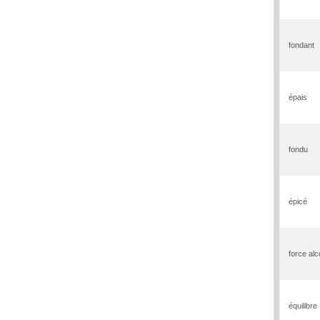
fondant
épais
fondu
épicé
force alc
équilibre