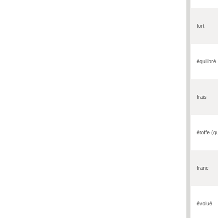
fort
équilibré
frais
étoffe (qu
franc
évolué