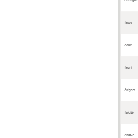
finale
doux
fleuri
élégant
fluidité
endive