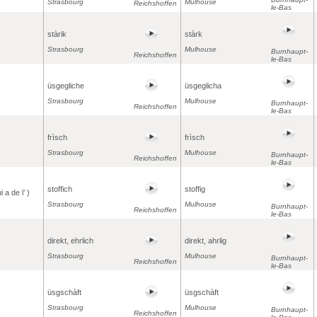
Strasbourg
Mulhouse
Reichshoffen
le-Bas
stàrik
stàrk
Strasbourg
Mulhouse
Burnhaupt-
Reichshoffen
le-Bas
üsgegliche
üsgeglicha
Strasbourg
Mulhouse
Burnhaupt-
Reichshoffen
le-Bas
frìsch
frìsch
Strasbourg
Mulhouse
Burnhaupt-
Reichshoffen
le-Bas
stoffich
stoffig
i a de l’ )
Strasbourg
Mulhouse
Burnhaupt-
Reichshoffen
le-Bas
direkt, ehrlich
direkt, ahrlig
Strasbourg
Mulhouse
Burnhaupt-
Reichshoffen
le-Bas
üsgschàft
üsgschàft
Strasbourg
Mulhouse
Burnhaupt-
Reichshoffen