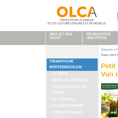
Direkt zum Inhalt
WAS IST DAS
BEOBACHTEN
OLCA?
UND HÜTEN
Startseite
»
P
Sie sind
Rawe züem W
THEMATISCHE
Petit
WÖRTERBÜCHLEIN
Vun 
LA BIÈRE
FAIRE LES COURSES
L’ÉQUITATION ET LE
CHEVAL
LE FOOTBALL
LA GASTRONOMIE
L’INDISPENSABLE