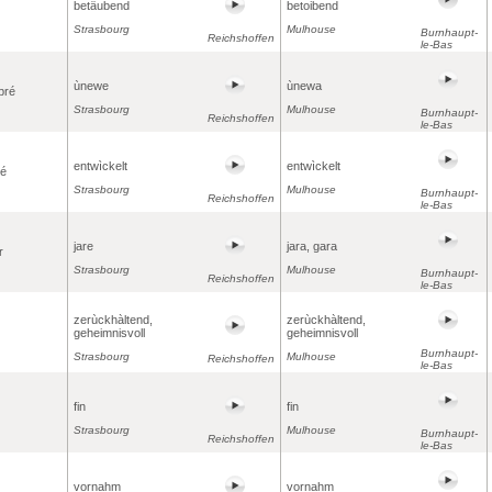
betäubend
betoibend
Strasbourg
Mulhouse
Burnhaupt-
Reichshoffen
le-Bas
ùnewe
ùnewa
bré
Strasbourg
Mulhouse
Burnhaupt-
Reichshoffen
le-Bas
entwìckelt
entwìckelt
pé
Strasbourg
Mulhouse
Burnhaupt-
Reichshoffen
le-Bas
jare
jara, gara
r
Strasbourg
Mulhouse
Burnhaupt-
Reichshoffen
le-Bas
zerùckhàltend,
zerùckhàltend,
geheimnisvoll
geheimnisvoll
Burnhaupt-
Strasbourg
Mulhouse
Reichshoffen
le-Bas
fin
fin
Strasbourg
Mulhouse
Burnhaupt-
Reichshoffen
le-Bas
vornahm
vornahm