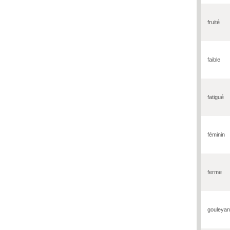
fruité
faible
fatigué
féminin
ferme
gouleyan