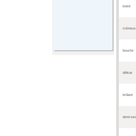
boisé
crémeux
bouche
délicat
brûlant
demi-se