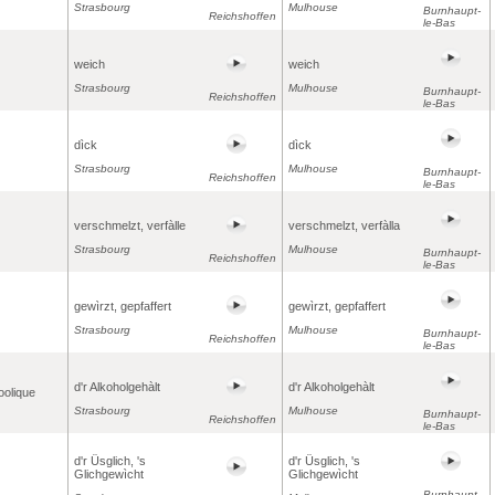
Strasbourg
Mulhouse
Burnhaupt-
Reichshoffen
le-Bas
weich
weich
Strasbourg
Mulhouse
Burnhaupt-
Reichshoffen
le-Bas
dìck
dìck
Strasbourg
Mulhouse
Burnhaupt-
Reichshoffen
le-Bas
verschmelzt, verfàlle
verschmelzt, verfàlla
Strasbourg
Mulhouse
Burnhaupt-
Reichshoffen
le-Bas
gewìrzt, gepfaffert
gewìrzt, gepfaffert
Strasbourg
Mulhouse
Burnhaupt-
Reichshoffen
le-Bas
d'r Alkoholgehàlt
d'r Alkoholgehàlt
oolique
Strasbourg
Mulhouse
Burnhaupt-
Reichshoffen
le-Bas
d'r Üsglich, 's
d'r Üsglich, 's
Glichgewìcht
Glichgewìcht
Burnhaupt-