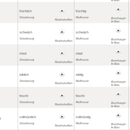
le-Bas
frùchtich
frùchtig
Strasbourg
Mulhouse
Burnhaupt-
Reichshoffen
le-Bas
schwàch
schwàch
Strasbourg
Mulhouse
Burnhaupt-
Reichshoffen
le-Bas
mìed
miad
Strasbourg
Mulhouse
Burnhaupt-
Reichshoffen
le-Bas
wiblich
wiblig
Strasbourg
Mulhouse
Burnhaupt-
Reichshoffen
le-Bas
fescht
fescht
Strasbourg
Mulhouse
Burnhaupt-
Reichshoffen
le-Bas
vollmùndich
vollmùndig
t
Strasbourg
Mulhouse
Burnhaupt-
Reichshoffen
le-Bas