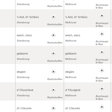
Strasbourg
Mulhouse
Burnhaupt-
Reichshoffen
le-Bas
's And, d'r Schlùss
's And, d'r Schlùss
Strasbourg
Mulhouse
Burnhaupt-
Reichshoffen
le-Bas
weich, sìess
weich, siess
Strasbourg
Mulhouse
Burnhaupt-
Reichshoffen
le-Bas
gebluemt
geblüemt
Strasbourg
Mulhouse
Burnhaupt-
Reichshoffen
le-Bas
elegànt
elegànt
Strasbourg
Mulhouse
Burnhaupt-
Reichshoffen
le-Bas
d' Flìssichkeit
d' Flìssigkeit
Strasbourg
Mulhouse
Burnhaupt-
Reichshoffen
le-Bas
d'r Chicorée
d'r Chicorée