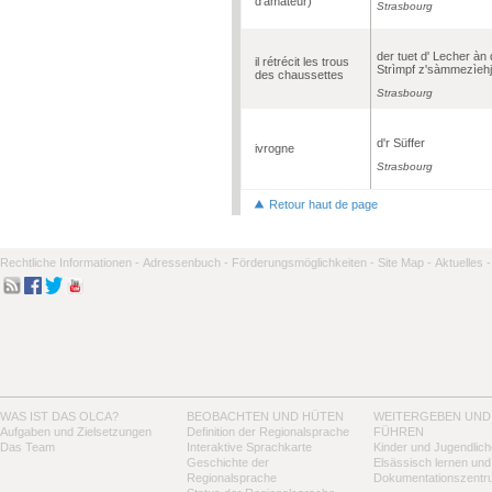
d’amateur)
Strasbourg
der tuet d' Lecher àn
il rétrécit les trous
Strìmpf z'sàmmezìeh
des chaussettes
Strasbourg
d'r Süffer
ivrogne
Strasbourg
Retour haut de page
Rechtliche Informationen -
Adressenbuch -
Förderungsmöglichkeiten -
Site Map -
Aktuelles -
WAS IST DAS OLCA?
BEOBACHTEN UND HÜTEN
WEITERGEBEN UND
Aufgaben und Zielsetzungen
Definition der Regionalsprache
FÜHREN
Das Team
Interaktive Sprachkarte
Kinder und Jugendlich
Geschichte der
Elsässisch lernen und
Regionalsprache
Dokumentationszentr