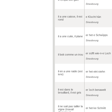
Strasbourg
il a une caisse, il est
e Kìscht hàn
rond
Strasbourg
er het e Schwìpps
il a une cuite, il plane
Strasbourg
er süfft wie-n-e Loch
il boit comme un trou
Strasbourg
il en a une raide (est
er het eini stehn
ivre)
Strasbourg
il est dans le
er ìsch benawelt
brouillard, il est gris
Strasbourg
il ne sait pas tailler la
er het ke Schnìtt
vigne (travail