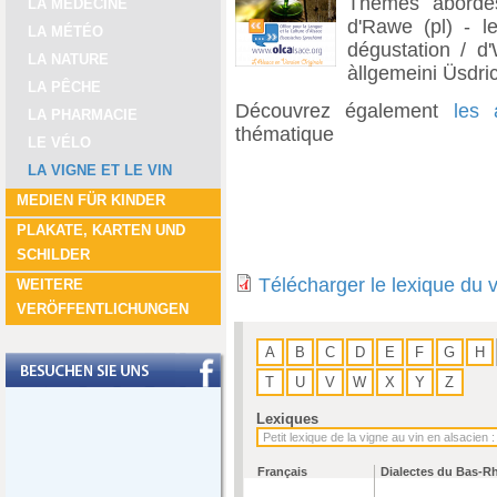
Thèmes abordés
LA MÉDECINE
d'Rawe (pl) - le
LA MÉTÉO
dégustation / d'
LA NATURE
àllgemeini Üsdric
LA PÊCHE
Découvrez également
les 
LA PHARMACIE
thématique
LE VÉLO
LA VIGNE ET LE VIN
MEDIEN FÜR KINDER
PLAKATE, KARTEN UND
SCHILDER
Télécharger le lexique du 
WEITERE
VERÖFFENTLICHUNGEN
A
B
C
D
E
F
G
H
T
U
V
W
X
Y
Z
Lexiques
Français
Dialectes du Bas-R