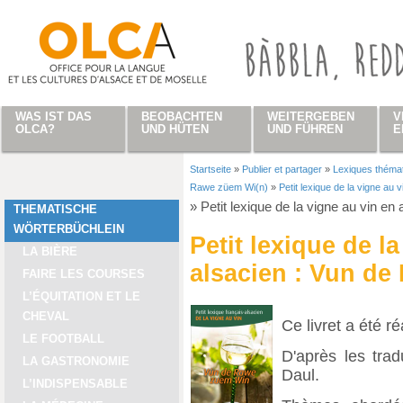
Direkt zum Inhalt
WAS IST DAS
BEOBACHTEN
WEITERGEBEN
V
OLCA?
UND HÜTEN
UND FÜHREN
E
Startseite
»
Publier et partager
»
Lexiques théma
Sie sind hier
Rawe züem Wi(n)
»
Petit lexique de la vigne au
»
Petit lexique de la vigne au vin e
THEMATISCHE
WÖRTERBÜCHLEIN
Petit lexique de l
LA BIÈRE
alsacien : Vun de
FAIRE LES COURSES
L’ÉQUITATION ET LE
CHEVAL
Ce livret a été r
LE FOOTBALL
D'après les tra
LA GASTRONOMIE
Daul.
L’INDISPENSABLE