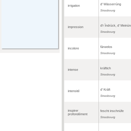
d' Wässerrùng
irrigation
Strasbourg
d'r Ìndrùck, d' Meinù
impression
Strasbourg
fàrwelos
incolore
Strasbourg
kräftich
intense
Strasbourg
d' Kràft
intensité
Strasbourg
inspirer
fescht inschnüfe
profondément
Strasbourg