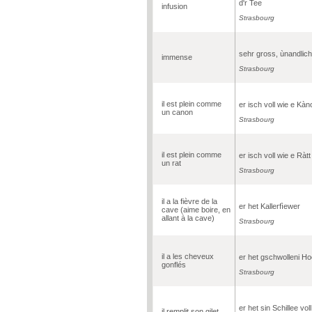
d'r Tee
infusion
Strasbourg
sehr gross, ùnandlich
immense
Strasbourg
il est plein comme
er isch voll wie e Kàn
un canon
Strasbourg
il est plein comme
er isch voll wie e Ràtt
un rat
Strasbourg
il a la fièvre de la
er het Kallerfìewer
cave (aime boire, en
allant à la cave)
Strasbourg
il a les cheveux
er het gschwolleni Ho
gonflés
Strasbourg
er het sin Schillee voll
il remplit son gilet