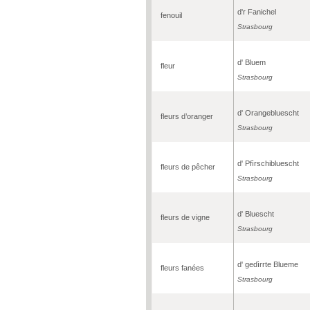
d'r Fanichel
fenouil
Strasbourg
d' Bluem
fleur
Strasbourg
d' Orangebluescht
fleurs d’oranger
Strasbourg
d' Pfìrschibluescht
fleurs de pêcher
Strasbourg
d' Bluescht
fleurs de vigne
Strasbourg
d' gedìrrte Blueme
fleurs fanées
Strasbourg