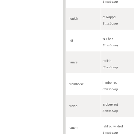
Strasbourg
d' Ràppel
fouloir
Strasbourg
's Fàss
fût
Strasbourg
rotlich
fauve
Strasbourg
hìmberrot
framboise
Strasbourg
ardbeerrot
fraise
Strasbourg
fàhlrot, wìldrot
fauve
Strasbourg