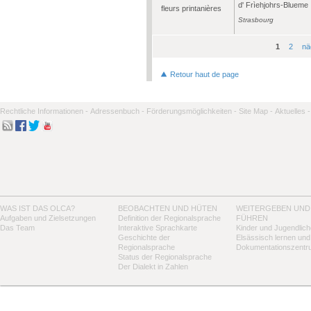
d' Frìehjohrs-Blueme
fleurs printanières
Strasbourg
1
2
nä
Seiten
Retour haut de page
Rechtliche Informationen -
Adressenbuch -
Förderungsmöglichkeiten -
Site Map -
Aktuelles -
WAS IST DAS OLCA?
BEOBACHTEN UND HÜTEN
WEITERGEBEN UND
Aufgaben und Zielsetzungen
Definition der Regionalsprache
FÜHREN
Das Team
Interaktive Sprachkarte
Kinder und Jugendlich
Geschichte der
Elsässisch lernen und
Regionalsprache
Dokumentationszentr
Status der Regionalsprache
Der Dialekt in Zahlen