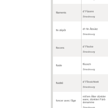
d' Fàsere
filaments
Strasbourg
d'r fin Àbsàtz
fin dépôt
Strasbourg
d' Flocke
flocons
Strasbourg
flìssich
fluide
Strasbourg
d' Flìssichkeit
fluidité
Strasbourg
mìt'em Àlter dùnkler
ware, dùnkleri Fàrb
foncer avec l’âge
ànnamme
Strasbourg