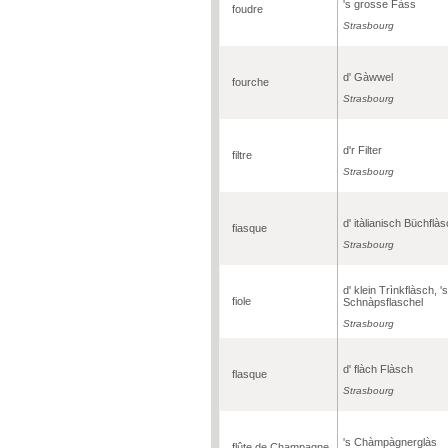
's grosse Fàss
foudre
Strasbourg
d' Gàwwel
fourche
Strasbourg
d'r Filter
filtre
Strasbourg
d' itàlianisch Büchflà
fiasque
Strasbourg
d' klein Trìnkflàsch, 's
fiole
Schnàpsflaschel
Strasbourg
d' flàch Flàsch
flasque
Strasbourg
's Chàmpàgnerglàs
flûte de Champagne