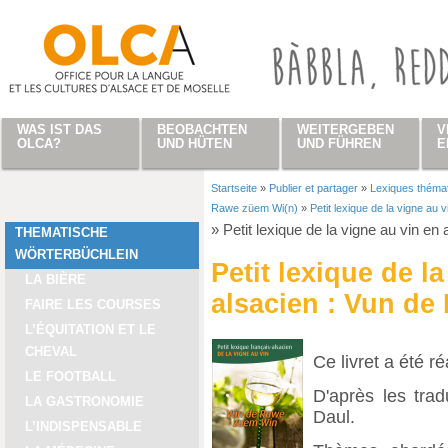
Direkt zum Inhalt
WAS IST DAS
BEOBACHTEN
WEITERGEBEN
V
OLCA?
UND HÜTEN
UND FÜHREN
E
Startseite
»
Publier et partager
»
Lexiques théma
Sie sind hier
Rawe züem Wi(n)
»
Petit lexique de la vigne au
»
Petit lexique de la vigne au vin e
THEMATISCHE
WÖRTERBÜCHLEIN
Petit lexique de l
LA BIÈRE
alsacien : Vun de
FAIRE LES COURSES
L’ÉQUITATION ET LE
CHEVAL
Ce livret a été r
LE FOOTBALL
D'après les tra
LA GASTRONOMIE
Daul.
L’INDISPENSABLE