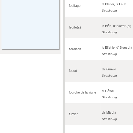
d' Blätter, 's Läub
feuillage
Strasbourg
's Blàtt, d' Blätter (pl)
feuille(s)
Strasbourg
's Blìehje, d' Bluescht
floraison
Strasbourg
d'r Gràwe
fossé
Strasbourg
d' Gàwel
fourche de la vigne
Strasbourg
d'r Mìscht
fumier
Strasbourg