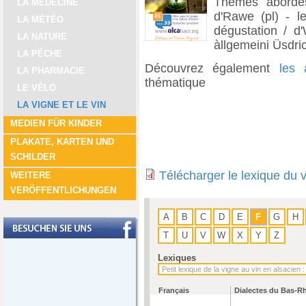
Thèmes abordés
LA MÉDECINE
d'Rawe (pl) - le
LA MÉTÉO
dégustation / d'
LA NATURE
àllgemeini Üsdric
LA PÊCHE
Découvrez également
les 
LA PHARMACIE
thématique
LE VÉLO
LA VIGNE ET LE VIN
MEDIEN FÜR KINDER
PLAKATE, KARTEN UND
SCHILDER
Télécharger le lexique du 
WEITERE
VERÖFFENTLICHUNGEN
A
B
C
D
E
F
G
H
T
U
V
W
X
Y
Z
Lexiques
Français
Dialectes du Bas-R