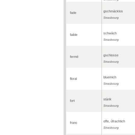
gschmàcklos
fade
Strasbourg
schwàch
faible
Strasbourg
gschlosse
fermé
Strasbourg
bluemich
floral
Strasbourg
stàrik
fort
Strasbourg
offe, ùfrachtich
franc
Strasbourg