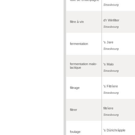
Strasbourg
d'r Winfilter
filtre à vin
Strasbourg
's Jare
fermentation
Strasbourg
fermentation malo-
's Malo
lactique
Strasbourg
's Filtrìere
filtrage
Strasbourg
filtrìere
filtrer
Strasbourg
's Dùrichràpple
foulage