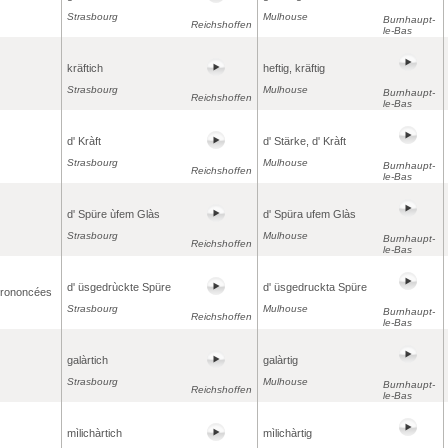
Strasbourg
Mulhouse
Burnhaupt-
Reichshoffen
le-Bas
kräftich
heftig, kräftig
Strasbourg
Mulhouse
Burnhaupt-
Reichshoffen
le-Bas
d' Kràft
d' Stärke, d' Kràft
Strasbourg
Mulhouse
Burnhaupt-
Reichshoffen
le-Bas
d' Spüre ùfem Glàs
d' Spüra ufem Glàs
Strasbourg
Mulhouse
Burnhaupt-
Reichshoffen
le-Bas
d' üsgedrùckte Spüre
d' üsgedruckta Spüre
prononcées
Strasbourg
Mulhouse
Burnhaupt-
Reichshoffen
le-Bas
galàrtich
galàrtig
Strasbourg
Mulhouse
Burnhaupt-
Reichshoffen
le-Bas
mìlichàrtich
mìlichàrtig