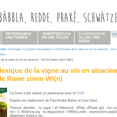
WEITERGEBEN
VERÖFFENTLICH
ELSÄSSISCH IN
Suc
Su
UND FÜHREN
EN UND TEILEN
ALLTAG UND
BERUF
ublier et partager
»
Lexiques thématiques
»
Petit lexique de la vigne au vin en alsacien : Vun
 hier
i(n)
ue de la vigne au vin en alsacien : Vun de Rawe züem Wi(n)
 lexique de la vigne au vin en alsacien
de Rawe züem Wi(n)
Ce livret a été réalisé en partenariat avec le
CIVA
.
D'après les traductions de Paul-André Befort et Léon Daul.
Thèmes abordés : la vigne / d'r Räbstock, d'Rab, d'Rawe (pl) - les out
vin / 's Wärikzej-zig - la dégustation / d'Wi(n) prob - expressions popul
àllgemeini Üsdrick etc...