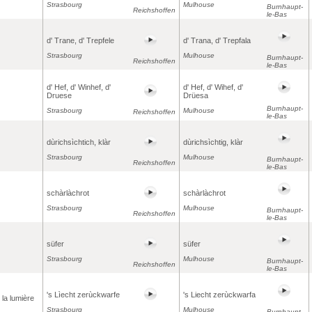
Strasbourg
Mulhouse
Burnhaupt-
Reichshoffen
le-Bas
d' Trane, d' Trepfele
d' Trana, d' Trepfala
Strasbourg
Mulhouse
Burnhaupt-
Reichshoffen
le-Bas
d' Hef, d' Winhef, d'
d' Hef, d' Wihef, d'
Druese
Drüesa
Burnhaupt-
Strasbourg
Mulhouse
Reichshoffen
le-Bas
dùrichsìchtich, klàr
dùrichsìchtig, klàr
Strasbourg
Mulhouse
Burnhaupt-
Reichshoffen
le-Bas
schàrlàchrot
schàrlàchrot
Strasbourg
Mulhouse
Burnhaupt-
Reichshoffen
le-Bas
süfer
süfer
Strasbourg
Mulhouse
Burnhaupt-
Reichshoffen
le-Bas
's Lìecht zerùckwarfe
's Liecht zerùckwarfa
 la lumière
Strasbourg
Mulhouse
Burnhaupt-