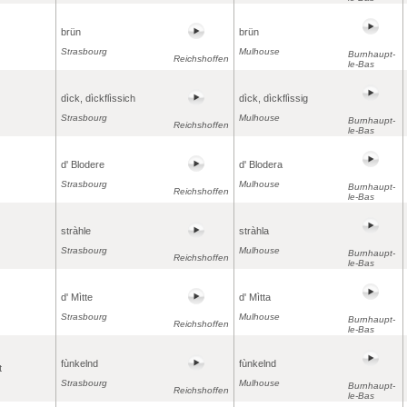
brün
brün
Strasbourg
Mulhouse
Burnhaupt-
Reichshoffen
le-Bas
dìck, dìckflìssich
dìck, dìckflìssig
Strasbourg
Mulhouse
Burnhaupt-
Reichshoffen
le-Bas
d' Blodere
d' Blodera
Strasbourg
Mulhouse
Burnhaupt-
Reichshoffen
le-Bas
stràhle
stràhla
Strasbourg
Mulhouse
Burnhaupt-
Reichshoffen
le-Bas
d' Mìtte
d' Mìtta
Strasbourg
Mulhouse
Burnhaupt-
Reichshoffen
le-Bas
fùnkelnd
fùnkelnd
t
Strasbourg
Mulhouse
Burnhaupt-
Reichshoffen
le-Bas