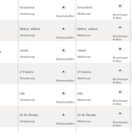
kìrscherot
kìrscherot
Strasbourg
Mulhouse
Burnhaupt-
Reichshoffen
le-Bas
fàhlrot, wìldrot
fàhlrot, wìldrot
Strasbourg
Mulhouse
Burnhaupt-
Reichshoffen
le-Bas
nowel
nowel
t
Strasbourg
Mulhouse
Burnhaupt-
Reichshoffen
le-Bas
d' Fàsere
d' Fàsera
Strasbourg
Mulhouse
Burnhaupt-
Reichshoffen
le-Bas
klàr
klàr
Strasbourg
Mulhouse
Burnhaupt-
Reichshoffen
le-Bas
d'r fin Àbsàtz
d'r fin Àbsàtz
Strasbourg
Mulhouse
Burnhaupt-
Reichshoffen
le-Bas