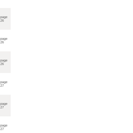
page
26
page
26
page
26
page
27
page
27
page
27