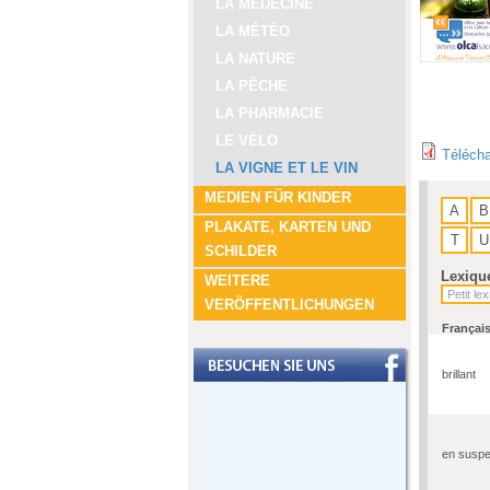
LA MÉDECINE
LA MÉTÉO
LA NATURE
LA PÊCHE
LA PHARMACIE
LE VÉLO
Télécha
LA VIGNE ET LE VIN
MEDIEN FÜR KINDER
A
B
PLAKATE, KARTEN UND
T
U
SCHILDER
Lexiqu
WEITERE
VERÖFFENTLICHUNGEN
Françai
brillant
en suspe