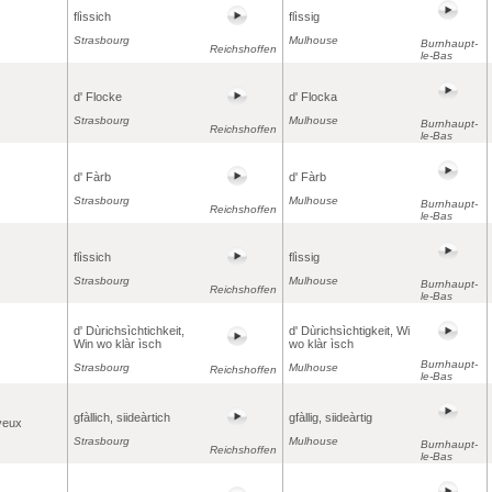
flìssich
flìssig
Strasbourg
Mulhouse
Burnhaupt-
Reichshoffen
le-Bas
d' Flocke
d' Flocka
Strasbourg
Mulhouse
Burnhaupt-
Reichshoffen
le-Bas
d' Fàrb
d' Fàrb
Strasbourg
Mulhouse
Burnhaupt-
Reichshoffen
le-Bas
flìssich
flìssig
Strasbourg
Mulhouse
Burnhaupt-
Reichshoffen
le-Bas
d' Dùrichsìchtichkeit,
d' Dùrichsìchtigkeit, Wi
Win wo klàr ìsch
wo klàr ìsch
Burnhaupt-
Strasbourg
Mulhouse
Reichshoffen
le-Bas
gfàllich, siideàrtich
gfàllig, siideàrtig
oyeux
Strasbourg
Mulhouse
Burnhaupt-
Reichshoffen
le-Bas