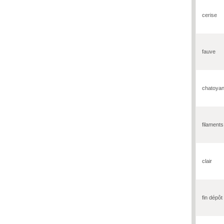
cerise
fauve
chatoyan
filaments
clair
fin dépôt