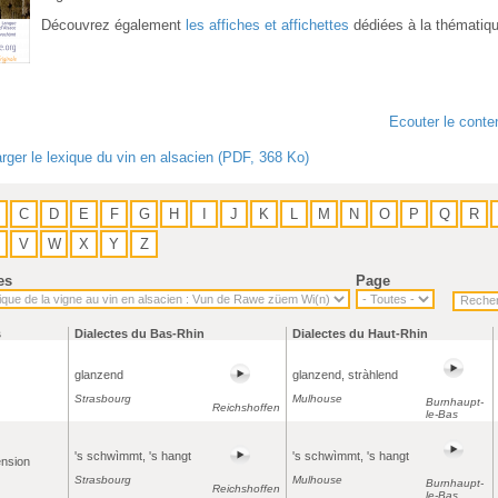
Découvrez également
les affiches et affichettes
dédiées à la thématiq
Ecouter le conte
rger le lexique du vin en alsacien (PDF, 368 Ko)
C
D
E
F
G
H
I
J
K
L
M
N
O
P
Q
R
V
W
X
Y
Z
es
Page
s
Dialectes du Bas-Rhin
Dialectes du Haut-Rhin
glanzend
glanzend, stràhlend
Strasbourg
Mulhouse
Burnhaupt-
Reichshoffen
le-Bas
's schwìmmt, 's hangt
's schwìmmt, 's hangt
nsion
Strasbourg
Mulhouse
Burnhaupt-
Reichshoffen
le-Bas