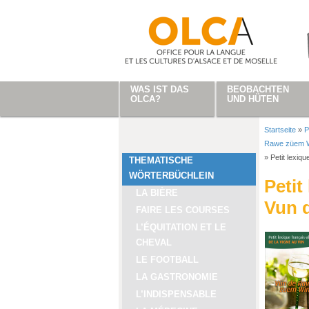
Direkt zum Inhalt
WAS IST DAS
BEOBACHTEN
OLCA?
UND HÜTEN
Startseite
»
P
Sie sind
Rawe züem W
»
Petit lexiq
THEMATISCHE
WÖRTERBÜCHLEIN
Petit
LA BIÈRE
Vun 
FAIRE LES COURSES
L’ÉQUITATION ET LE
CHEVAL
LE FOOTBALL
LA GASTRONOMIE
L’INDISPENSABLE