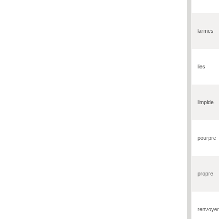
larmes
lies
limpide
pourpre
propre
renvoyer