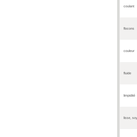
coulant
flocons
couleur
fluide
limpidité
lisse, s