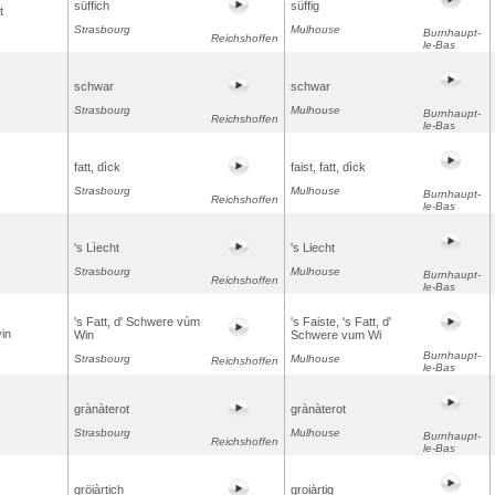
süffich
süffig
t
Strasbourg
Mulhouse
Burnhaupt-
Reichshoffen
le-Bas
schwar
schwar
Strasbourg
Mulhouse
Burnhaupt-
Reichshoffen
le-Bas
fatt, dìck
faist, fatt, dìck
Strasbourg
Mulhouse
Burnhaupt-
Reichshoffen
le-Bas
's Lìecht
's Liecht
Strasbourg
Mulhouse
Burnhaupt-
Reichshoffen
le-Bas
's Fatt, d' Schwere vùm
's Faiste, 's Fatt, d'
vin
Win
Schwere vum Wi
Burnhaupt-
Strasbourg
Mulhouse
Reichshoffen
le-Bas
grànàterot
grànàterot
Strasbourg
Mulhouse
Burnhaupt-
Reichshoffen
le-Bas
gröiàrtich
groiàrtig