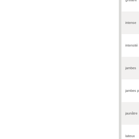
intense
intensité
jambes
jambes 
jaunâtre
laiteux