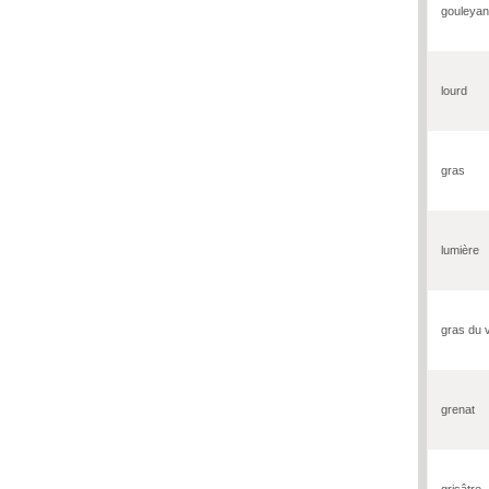
gouleyan
lourd
gras
lumière
gras du 
grenat
grisâtre