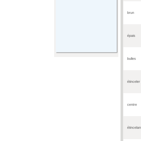
brun
épais
bulles
étinceler
centre
étincelan