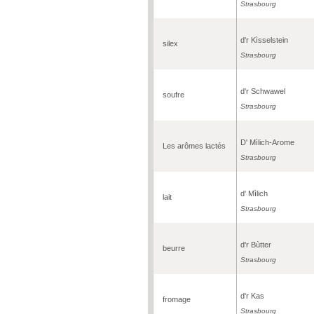
Strasbourg
d'r Kìsselstein
silex
Strasbourg
d'r Schwawel
soufre
Strasbourg
D' Mìlich-Arome
Les arômes lactés
Strasbourg
d' Mìlich
lait
Strasbourg
d'r Bùtter
beurre
Strasbourg
d'r Kas
fromage
Strasbourg