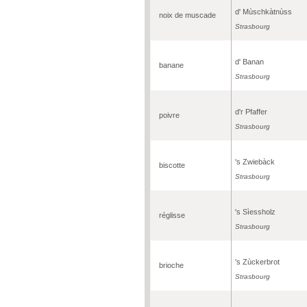
d' Mùschkàtnùss
noix de muscade
Strasbourg
d' Banan
banane
Strasbourg
d'r Pfaffer
poivre
Strasbourg
's Zwiebàck
biscotte
Strasbourg
's Sìessholz
réglisse
Strasbourg
's Zùckerbrot
brioche
Strasbourg