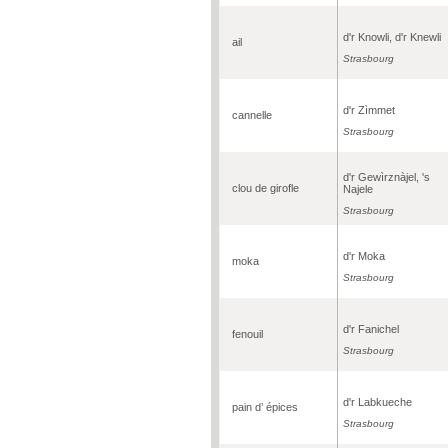
d'r Knowli, d'r Knewli
ail
Strasbourg
d'r Zìmmet
cannelle
Strasbourg
d'r Gewìrznàjel, 's
clou de girofle
Najele
Strasbourg
d'r Moka
moka
Strasbourg
d'r Fanichel
fenouil
Strasbourg
d'r Labkueche
pain d’ épices
Strasbourg