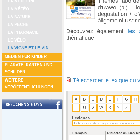
Thèmes abordés
LA MÉDECINE
d'Rawe (pl) - le
LA MÉTÉO
dégustation / d'
LA NATURE
àllgemeini Üsdric
LA PÊCHE
Découvrez également
les 
LA PHARMACIE
thématique
LE VÉLO
LA VIGNE ET LE VIN
MEDIEN FÜR KINDER
PLAKATE, KARTEN UND
SCHILDER
Télécharger le lexique du 
WEITERE
VERÖFFENTLICHUNGEN
A
B
C
D
E
F
G
H
T
U
V
W
X
Y
Z
Lexiques
Français
Dialectes du Bas-R