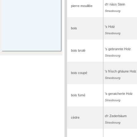
d'r nàss Stein
pierre mouillée
Strasbourg
's Holz
bois
Strasbourg
's gebrannte Holz
bois brulé
Strasbourg
's frìsch ghäune Holz
bois coupé
Strasbourg
's geraicherte Holz
bois fumé
Strasbourg
d'r Zederbäum
cèdre
Strasbourg