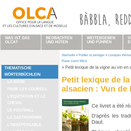
Direkt zum Inhalt
WAS IST DAS
BEOBACHTEN
WEITERGEBEN
V
OLCA?
UND HÜTEN
UND FÜHREN
E
Startseite
»
Publier et partager
»
Lexiques théma
Sie sind hier
Rawe züem Wi(n)
»
Petit lexique de la vigne au vin e
THEMATISCHE
WÖRTERBÜCHLEIN
Petit lexique de l
LA BIÈRE
alsacien : Vun de
FAIRE LES COURSES
L’ÉQUITATION ET LE
CHEVAL
Ce livret a été r
LE FOOTBALL
D'après les tra
LA GASTRONOMIE
Daul.
L’INDISPENSABLE