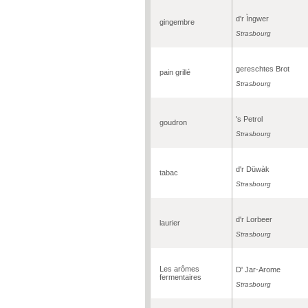
d'r Ìngwer
gingembre
Strasbourg
gereschtes Brot
pain grillé
Strasbourg
's Petrol
goudron
Strasbourg
d'r Düwàk
tabac
Strasbourg
d'r Lorbeer
laurier
Strasbourg
Les arômes
D' Jar-Arome
fermentaires
Strasbourg