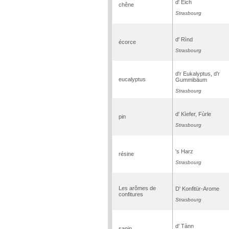
d' Eich
chêne
Strasbourg
d' Rìnd
écorce
Strasbourg
d'r Eukalyptus, d'r
eucalyptus
Gummibäum
Strasbourg
d' Kìefer, Fùrle
pin
Strasbourg
's Harz
résine
Strasbourg
Les arômes de
D' Konfitür-Arome
confitures
Strasbourg
d' Tànn
sapin