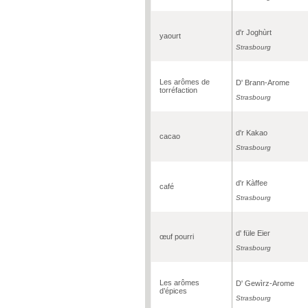
d'r Joghùrt
yaourt
Strasbourg
Les arômes de
D' Brann-Arome
torréfaction
Strasbourg
d'r Kakao
cacao
Strasbourg
d'r Kàffee
café
Strasbourg
d' füle Eier
œuf pourri
Strasbourg
Les arômes
D' Gewìrz-Arome
d’épices
Strasbourg