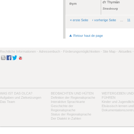
d'r Thymiàn
thym
Strasbourg
« erste Seite
‹ vorherige Seite
…
11
Seiten
Retour haut de page
Rechtliche Informationen -
Adressenbuch -
Förderungsmöglichkeiten -
Site Map -
Aktuelles -
WAS IST DAS OLCA?
BEOBACHTEN UND HÜTEN
WEITERGEBEN UND
Aufgaben und Zielsetzungen
Definition der Regionalsprache
FÜHREN
Das Team
Interaktive Sprachkarte
Kinder und Jugendlich
Geschichte der
Elsässisch lernen und
Regionalsprache
Dokumentationszentr
Status der Regionalsprache
Der Dialekt in Zahlen