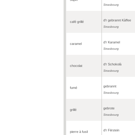
Strasbourg
d'r gebrannt Kàffee
café grillé
Strasbourg
d'r Karamel
caramel
Strasbourg
d'r Schokolà
chocolat
Strasbourg
gebrannt
fumé
Strasbourg
gebrote
grillé
Strasbourg
d'r Fiirstein
pierre à fusil