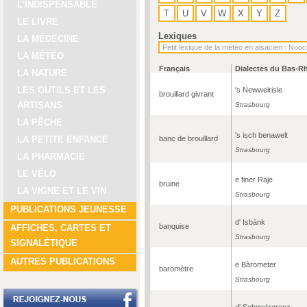
L'INDISPENSABLE
T
U
V
W
X
Y
Z
LE LIVRE
Lexiques
LA MÉDECINE
LA MÉTÉO
Français
Dialectes du Bas-R
LA NATURE
LES OUTILS ET LES
's Newwelrisle
brouillard givrant
ARTISANS
Strasbourg
LA PÊCHE
's isch benawelt
banc de brouillard
LA PETITE ENFANCE
Strasbourg
LA PHARMACIE
LE VÉLO
e finer Raje
bruine
LA VIGNE ET LE VIN
Strasbourg
PUBLICATIONS JEUNESSE
d' Isbànk
banquise
AFFICHES, CARTES ET
Strasbourg
SIGNALÉTIQUE
AUTRES PUBLICATIONS
e Bàrometer
baromètre
Strasbourg
d' Schmelzgrenz