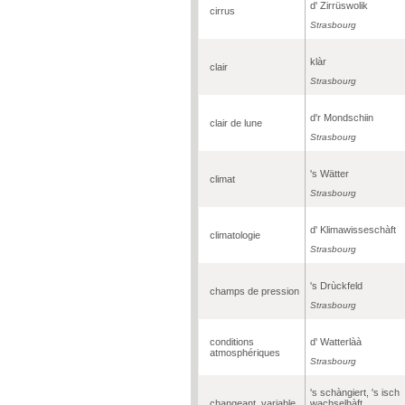
d' Zirrüswolik
cirrus
Strasbourg
klàr
clair
Strasbourg
d'r Mondschiin
clair de lune
Strasbourg
's Wätter
climat
Strasbourg
d' Klimawisseschàft
climatologie
Strasbourg
's Drùckfeld
champs de pression
Strasbourg
conditions
d' Watterlàà
atmosphériques
Strasbourg
's schàngiert, 's isch
changeant, variable
wachselhàft