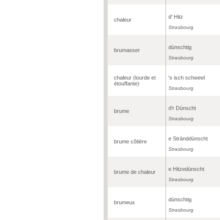
d' Hitz
chaleur
Strasbourg
dùnschtig
brumasser
Strasbourg
chaleur (lourde et
's isch schweel
étouffante)
Strasbourg
d'r Dùnscht
brume
Strasbourg
e Strànddùnscht
brume côtière
Strasbourg
e Hitzedùnscht
brume de chaleur
Strasbourg
dùnschtig
brumeux
Strasbourg