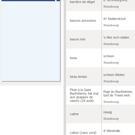
barrière de dégel
Strasbourg
d'r Nidderdrùck
basses pressions
Strasbourg
's Mer isch nidder
basse mer
Strasbourg
scheen
beau
Strasbourg
scheen Wetter
beau temps
Strasbourg
Pluie à la Saint
Raje àn Barthelmee,
Barthélemy, fait mal
tüet de Triwel weh.
aus grappes de
raisins (24 août)
Strasbourg
riewig
calme
Strasbourg
d' Windstille
calme (sans vent)