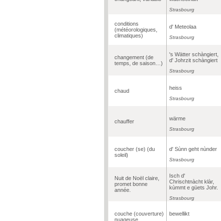
Strasbourg
conditions
d' Meteolaa
(météorologiques,
climatiques)
Strasbourg
's Wätter schàngiert,
changement (de
d' Johrzit schàngiert
temps, de saison…)
Strasbourg
heiss
chaud
Strasbourg
wärme
chauffer
Strasbourg
coucher (se) (du
d' Sùnn geht nùnder
soleil)
Strasbourg
Isch d'
Nuit de Noël claire,
Chrischtnàcht klàr,
promet bonne
kùmmt e güets Johr.
année.
Strasbourg
couche (couverture)
bewellikt
nuageuse