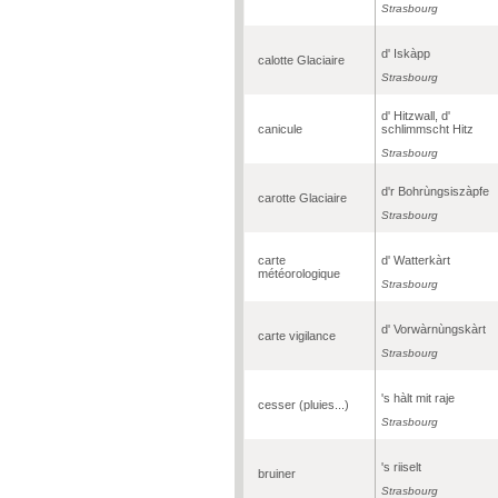
Strasbourg
d' Iskàpp
calotte Glaciaire
Strasbourg
d' Hitzwall, d'
canicule
schlimmscht Hitz
Strasbourg
d'r Bohrùngsiszàpfe
carotte Glaciaire
Strasbourg
carte
d' Watterkàrt
météorologique
Strasbourg
d' Vorwàrnùngskàrt
carte vigilance
Strasbourg
's hàlt mit raje
cesser (pluies...)
Strasbourg
's riiselt
bruiner
Strasbourg