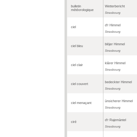
bulletin
Wetterbericht
météorologique
Strasbourg
d'r Himmel
ciel
Strasbourg
blöjer Himmel
ciel bleu
Strasbourg
klàrer Himmel
ciel clair
Strasbourg
bedeckter Himmel
ciel couvert
Strasbourg
ùnsicherer Himmel
ciel menaçant
Strasbourg
d'r Rajemàntel
ciré
Strasbourg