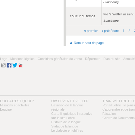
Strasbourg
wie 's Wetter üssieht
couleur du temps
Strasbourg
« premier
‹ précédent
1
2
Pages
Retour haut de page
Logo -
Mentions légales -
Conditions générales de vente -
Répertoire -
Plan du site -
Actualit
L'OLCA C'EST QUOI ?
OBSERVER ET VEILLER
TRANSMETTRE ET 
Missions et activités
Définition de la langue
Portail Lehre : le plaisi
L’équipe
régionale
d’apprendre et de tra
Carte linguistique interactive
l’alsacien
sur le site Lehre
Centre de Documentat
Histoire de la langue
Statut de la langue
Le dialecte en chiffres