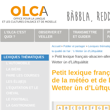
Aller au contenu principal
L'OLCA C'EST
OBSERVER ET
TRANSMETTRE
P
QUOI ?
VEILLER
ET GUIDER
P
Accueil
»
Publier et partager
»
Lexiques thémati
Vous êtes ici
la qualité de l’air : ’s Wetter ùn d’Lùftquàlität
»
Petit lexique français-alsacien-allem
LEXIQUES THÉMATIQUES
Wetter ùn d’Lùftquàlität
L'AUTOMOBILE
LA BIÈRE
Petit lexique fran
FAIRE LES COURSES
de la météo et de la
LES ÉLU(E)S
Wetter ùn d’Lùftqu
L’ÉQUITATION ET LE
CHEVAL
LE FOOTBALL
LA GASTRONOMIE
A
B
C
D
E
F
G
H