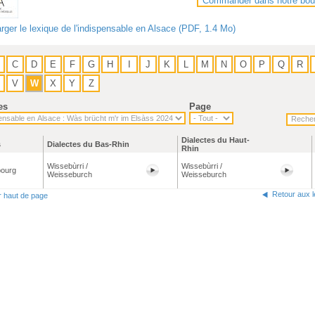
Commander dans notre bou
rger le lexique de l'indispensable en Alsace (PDF, 1.4 Mo)
C
D
E
F
G
H
I
J
K
L
M
N
O
P
Q
R
V
W
X
Y
Z
es
Page
Dialectes du Haut-
s
Dialectes du Bas-Rhin
Rhin
Wissebùrri /
Wissebùrri /
ourg
Weisseburch
Weisseburch
Retour aux 
r haut de page