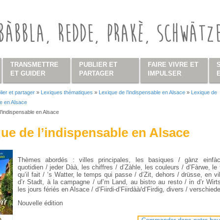
TRANSMETTRE
PUBLIER ET
FAIRE VIVRE ET
ET GUIDER
PARTAGER
IMPULSER
lier et partager
»
Lexiques thématiques
»
Lexique de l’indispensable en Alsace
»
Lexique de
s ici
le en Alsace
l’indispensable en Alsace
ue de l’indispensable en Alsace
Thèmes abordés : villes principales, les basiques / gànz einfà
quotidien / jeder Dàà, les chiffres / d’Zàhle, les couleurs / d’Fàrwe, l
qu’il fait / ‘s Watter, le temps qui passe / d’Zit, dehors / drüsse, en vil
d’r Stadt, à la campagne / uf’m Land, au bistro au resto / in d’r Wirt
les jours fériés en Alsace / d’Fiirdi-d’Fiirdàà/d’Firdig, divers / verschie
Nouvelle édition