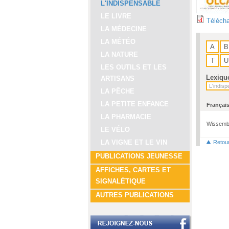
L'INDISPENSABLE
LE LIVRE
Télécha
LA MÉDECINE
LA MÉTÉO
A
B
LA NATURE
T
U
LES OUTILS ET LES
Lexiqu
ARTISANS
LA PÊCHE
LA PETITE ENFANCE
Françai
LA PHARMACIE
Wissemb
LE VÉLO
LA VIGNE ET LE VIN
Retou
PUBLICATIONS JEUNESSE
AFFICHES, CARTES ET
SIGNALÉTIQUE
AUTRES PUBLICATIONS