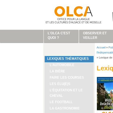
Aller au contenu principal
L'OLCA C'EST
OBSERVER ET
QUOI ?
VEILLER
Accueil
»
Pub
Vous ête
l’indispensab
»
Lexique de 
LEXIQUES THÉMATIQUES
L'AUTOMOBILE
Lexiq
LA BIÈRE
FAIRE LES COURSES
LES ÉLU(E)S
L’ÉQUITATION ET LE
CHEVAL
LE FOOTBALL
LA GASTRONOMIE