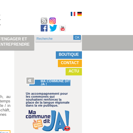
Recherche
S'ENGAGER ET
Formulaire de
ENTREPRENDRE
recherche
BOUTIQUE
CONTACT
ACTU
MA COMMUNE DIT
JA !
Un accompagnement pour
ch, au
les communes qui
souhaitent renforcer la
e temps
place de la langue régionale
le / in
dans la vie publique.
schàft,
denes