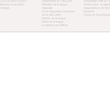
L'OLCA C'EST QUOI ?
OBSERVER ET VEILLER
TRANSMETTRE ET 
Missions et activités
Définition de la langue
Portail Lehre : le plaisi
L’équipe
régionale
d’apprendre et de tra
Carte linguistique interactive
l’alsacien
sur le site Lehre
Centre de Documentat
Histoire de la langue
Statut de la langue
Le dialecte en chiffres