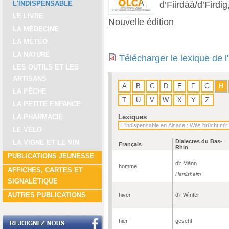
d’Fiirdàà/d’Firdi
L'INDISPENSABLE
LE LIVRE
Nouvelle édition
LA MÉDECINE
LA MÉTÉO
LA NATURE
Télécharger le lexique de 
LES OUTILS ET LES
ARTISANS
A
B
C
D
E
F
G
H
LA PÊCHE
T
U
V
W
X
Y
Z
LA PETITE ENFANCE
Lexiques
LA PHARMACIE
LE VÉLO
Dialectes du Bas-
LA VIGNE ET LE VIN
Français
Rhin
PUBLICATIONS JEUNESSE
d'r Mànn
homme
AFFICHES, CARTES ET
Herrlisheim
SIGNALÉTIQUE
AUTRES PUBLICATIONS
hiver
d'r Wìnter
hier
gescht