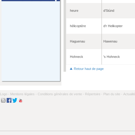
heure
d'Stùnd
hélicoptère
d'r Helikopter
Haguenau
Hawenau
Hohneck
's Hohneck
Retour haut de page
Logo -
Mentions légales -
Conditions générales de vente -
Répertoire -
Plan du site -
Actualit