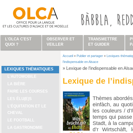
Aller au contenu principal
L'OLCA C'EST
OBSERVER ET
TRANSMETTRE
P
QUOI ?
VEILLER
ET GUIDER
P
Accueil
»
Publier et partager
»
Lexiques thémati
Vous êtes ici
l’indispensable en Alsace
»
Lexique de l’indispensable en Alsa
LEXIQUES THÉMATIQUES
L'AUTOMOBILE
Lexique de l’indi
LA BIÈRE
FAIRE LES COURSES
Thèmes abordés : 
LES ÉLU(E)S
einfàch, au quoti
L’ÉQUITATION ET LE
les couleurs / d’
CHEVAL
temps qui passe /
LE FOOTBALL
Stadt, à la campa
LA GASTRONOMIE
d’r Wirtschàft, 