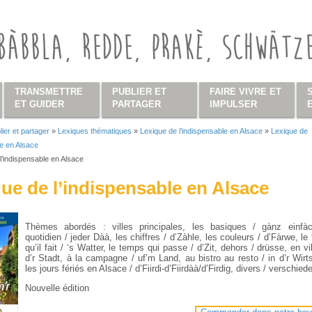
TRANSMETTRE
PUBLIER ET
FAIRE VIVRE ET
ET GUIDER
PARTAGER
IMPULSER
lier et partager
»
Lexiques thématiques
»
Lexique de l’indispensable en Alsace
»
Lexique de
s ici
le en Alsace
l’indispensable en Alsace
ue de l’indispensable en Alsace
Thèmes abordés : villes principales, les basiques / gànz einfà
quotidien / jeder Dàà, les chiffres / d’Zàhle, les couleurs / d’Fàrwe, l
qu’il fait / ‘s Watter, le temps qui passe / d’Zit, dehors / drüsse, en vil
d’r Stadt, à la campagne / uf’m Land, au bistro au resto / in d’r Wirt
les jours fériés en Alsace / d’Fiirdi-d’Fiirdàà/d’Firdig, divers / verschie
Nouvelle édition