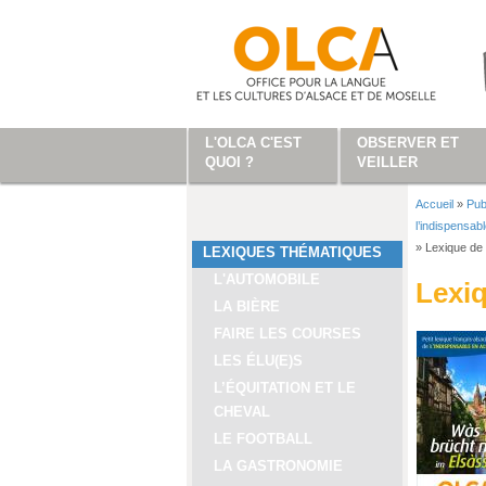
Aller au contenu principal
L'OLCA C'EST
OBSERVER ET
QUOI ?
VEILLER
Accueil
»
Pub
Vous ête
l’indispensab
»
Lexique de 
LEXIQUES THÉMATIQUES
L'AUTOMOBILE
Lexiq
LA BIÈRE
FAIRE LES COURSES
LES ÉLU(E)S
L’ÉQUITATION ET LE
CHEVAL
LE FOOTBALL
LA GASTRONOMIE