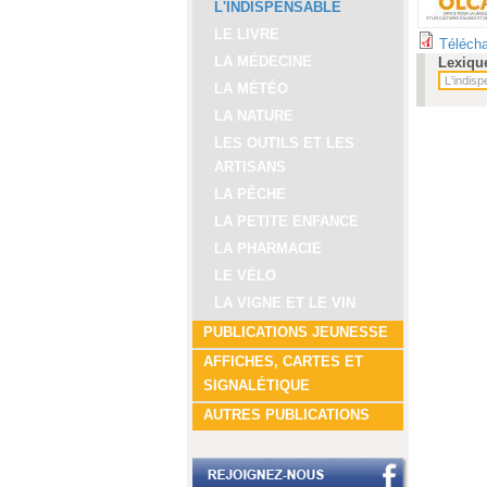
L'INDISPENSABLE
LE LIVRE
Télécha
LA MÉDECINE
Lexiqu
LA MÉTÉO
LA NATURE
LES OUTILS ET LES
ARTISANS
LA PÊCHE
LA PETITE ENFANCE
LA PHARMACIE
LE VÉLO
LA VIGNE ET LE VIN
PUBLICATIONS JEUNESSE
AFFICHES, CARTES ET
SIGNALÉTIQUE
AUTRES PUBLICATIONS