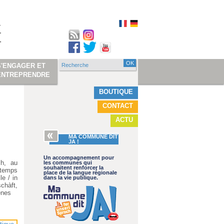
Recherche
S'ENGAGER ET
Formulaire de
ENTREPRENDRE
recherche
BOUTIQUE
CONTACT
ACTU
MA COMMUNE DIT
JA !
Un accompagnement pour
ch, au
les communes qui
souhaitent renforcer la
e temps
place de la langue régionale
le / in
dans la vie publique.
schàft,
denes