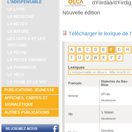
d’Fiirdàà/d’Firdi
L'INDISPENSABLE
LE LIVRE
Nouvelle édition
LA MÉDECINE
LA MÉTÉO
LA NATURE
Télécharger le lexique de 
LES OUTILS ET LES
ARTISANS
A
B
C
D
E
F
G
H
LA PÊCHE
T
U
V
W
X
Y
Z
LA PETITE ENFANCE
Lexiques
LA PHARMACIE
LE VÉLO
Dialectes du Bas-
LA VIGNE ET LE VIN
Français
Rhin
PUBLICATIONS JEUNESSE
d'Fräu
femme
AFFICHES, CARTES ET
Herrlisheim
SIGNALÉTIQUE
AUTRES PUBLICATIONS
's Mäidel
fille
Herrlisheim
Hornùng