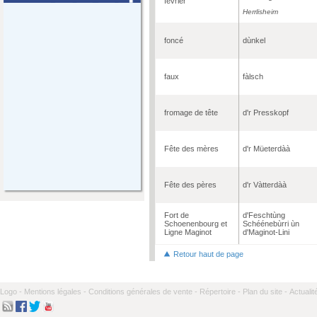
février
Herrlisheim
foncé
dùnkel
faux
fàlsch
fromage de tête
d'r Presskopf
Fête des mères
d'r Müeterdàà
Fête des pères
d'r Vàtterdàà
Fort de
d'Feschtùng
Schoenenbourg et
Schéénebùrri ùn
Ligne Maginot
d'Maginot-Lini
Retour haut de page
Logo -
Mentions légales -
Conditions générales de vente -
Répertoire -
Plan du site -
Actualit