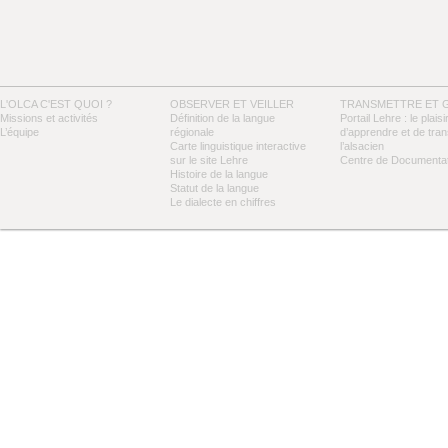
L'OLCA C'EST QUOI ?
OBSERVER ET VEILLER
TRANSMETTRE ET 
Missions et activités
Définition de la langue
Portail Lehre : le plaisi
L’équipe
régionale
d’apprendre et de tra
Carte linguistique interactive
l’alsacien
sur le site Lehre
Centre de Documentat
Histoire de la langue
Statut de la langue
Le dialecte en chiffres