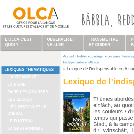
Aller au contenu principal
L'OLCA C'EST
OBSERVER ET
TRANSMETTRE
P
QUOI ?
VEILLER
ET GUIDER
P
Accueil
»
Publier et partager
»
Lexiques thémati
Vous êtes ici
l’indispensable en Alsace
»
Lexique de l’indispensable en Alsa
LEXIQUES THÉMATIQUES
L'AUTOMOBILE
Lexique de l’indi
LA BIÈRE
FAIRE LES COURSES
Thèmes abordés : 
LES ÉLU(E)S
einfàch, au quoti
L’ÉQUITATION ET LE
les couleurs / d’
CHEVAL
temps qui passe /
LE FOOTBALL
Stadt, à la campa
LA GASTRONOMIE
d’r Wirtschàft, 