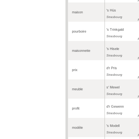
's Hüs
maison
Strasbourg
's Trinkgald
pourboire
Strasbourg
's Hisele
maisonnette
Strasbourg
d'r Pris
prix
Strasbourg
s' Mewel
meuble
Strasbourg
d'r Gewenn
profit
Strasbourg
's Modell
modèle
Strasbourg