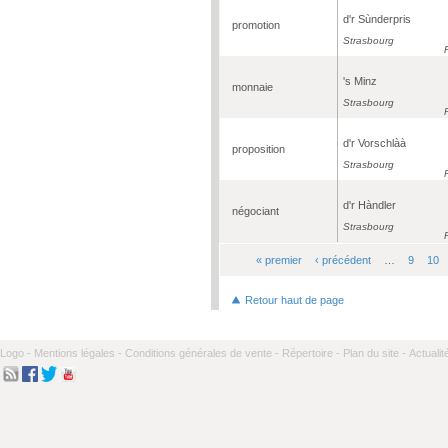
d'r Sùnderpris
promotion
Strasbourg
's Minz
monnaie
Strasbourg
d'r Vorschlàà
proposition
Strasbourg
d'r Hàndler
négociant
Strasbourg
« premier
‹ précédent
…
9
10
Pages
Retour haut de page
Logo -
Mentions légales -
Conditions générales de vente -
Répertoire -
Plan du site -
Actualit