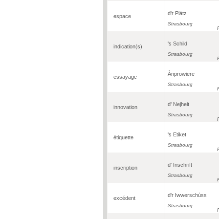
d'r Plàtz
espace
Strasbourg
's Schild
indication(s)
Strasbourg
Ànprowiere
essayage
Strasbourg
d' Nejheit
innovation
Strasbourg
's Etiket
étiquette
Strasbourg
d' Inschrift
inscription
Strasbourg
d'r Iwwerschùss
excédent
Strasbourg