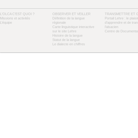
L'OLCA C'EST QUOI ?
OBSERVER ET VEILLER
TRANSMETTRE ET 
Missions et activités
Définition de la langue
Portail Lehre : le plaisi
L’équipe
régionale
d’apprendre et de tra
Carte linguistique interactive
l’alsacien
sur le site Lehre
Centre de Documentat
Histoire de la langue
Statut de la langue
Le dialecte en chiffres