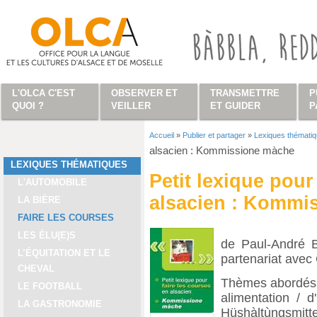
Aller au contenu principal
L'OLCA C'EST
OBSERVER ET
TRANSMETTRE
P
QUOI ?
VEILLER
ET GUIDER
P
Accueil
»
Publier et partager
»
Lexiques thémati
Vous êtes ici
alsacien : Kommissione màche
LEXIQUES THÉMATIQUES
Petit lexique pour
L'AUTOMOBILE
alsacien : Kommi
LA BIÈRE
FAIRE LES COURSES
LES ÉLU(E)S
de Paul-André B
L’ÉQUITATION ET LE
partenariat ave
CHEVAL
Thèmes abordés 
LE FOOTBALL
alimentation / 
LA GASTRONOMIE
Hüshàltùngsmittel