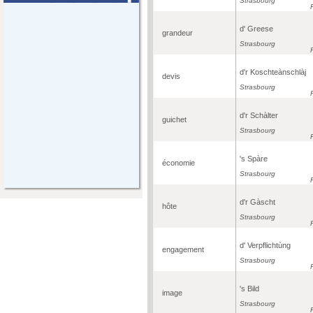
Strasbourg
d' Greese
grandeur
Strasbourg
d'r Koschteànschlàj
devis
Strasbourg
d'r Schàlter
guichet
Strasbourg
's Spàre
économie
Strasbourg
d'r Gàscht
hôte
Strasbourg
d' Verpflichtùng
engagement
Strasbourg
's Bild
image
Strasbourg