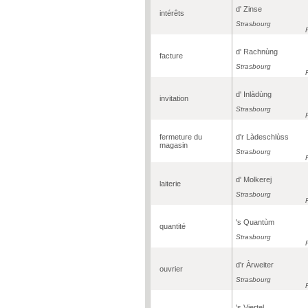
d' Zinse
intérêts
Strasbourg
d' Rachnùng
facture
Strasbourg
d' Inlàdùng
invitation
Strasbourg
fermeture du
d'r Làdeschlùss
magasin
Strasbourg
d' Molkerej
laiterie
Strasbourg
's Quantùm
quantité
Strasbourg
d'r Àrweiter
ouvrier
Strasbourg
's Viertel