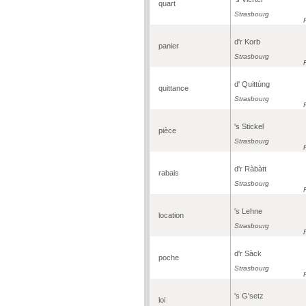
quart
Strasbourg
d'r Korb
panier
Strasbourg
d' Quittùng
quittance
Strasbourg
's Stickel
pièce
Strasbourg
d'r Ràbàtt
rabais
Strasbourg
's Lehne
location
Strasbourg
d'r Sàck
poche
Strasbourg
's G'setz
loi