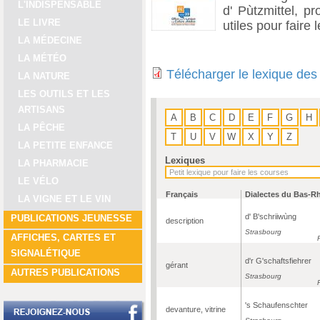
L'INDISPENSABLE
d' Pùtzmittel, pr
LE LIVRE
utiles pour faire
LA MÉDECINE
LA MÉTÉO
Télécharger le lexique des
LA NATURE
LES OUTILS ET LES
ARTISANS
A
B
C
D
E
F
G
H
LA PÊCHE
T
U
V
W
X
Y
Z
LA PETITE ENFANCE
Lexiques
LA PHARMACIE
LE VÉLO
Français
Dialectes du Bas-R
LA VIGNE ET LE VIN
d' B'schriiwùng
PUBLICATIONS JEUNESSE
description
Strasbourg
AFFICHES, CARTES ET
SIGNALÉTIQUE
d'r G'schaftsfiehrer
gérant
AUTRES PUBLICATIONS
Strasbourg
's Schaufenschter
devanture, vitrine