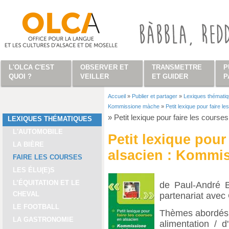
Aller au contenu principal
L'OLCA C'EST
OBSERVER ET
TRANSMETTRE
P
QUOI ?
VEILLER
ET GUIDER
P
Accueil
»
Publier et partager
»
Lexiques thémati
Vous êtes ici
Kommissione màche
»
Petit lexique pour faire 
»
Petit lexique pour faire les cour
LEXIQUES THÉMATIQUES
L'AUTOMOBILE
Petit lexique pour
LA BIÈRE
alsacien : Kommi
FAIRE LES COURSES
LES ÉLU(E)S
L’ÉQUITATION ET LE
de Paul-André B
CHEVAL
partenariat ave
LE FOOTBALL
Thèmes abordés 
LA GASTRONOMIE
alimentation / 