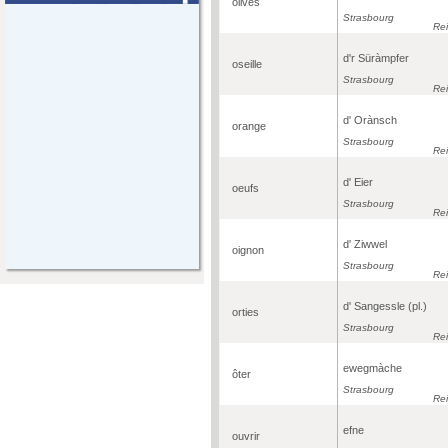
olives
Strasbourg
Re
d'r Süràmpfer
oseille
Strasbourg
Re
d' Orànsch
orange
Strasbourg
Re
d' Eier
oeufs
Strasbourg
Re
d' Ziwwel
oignon
Strasbourg
Re
d' Sangessle (pl.)
orties
Strasbourg
Re
ewegmàche
ôter
Strasbourg
Re
efne
ouvrir