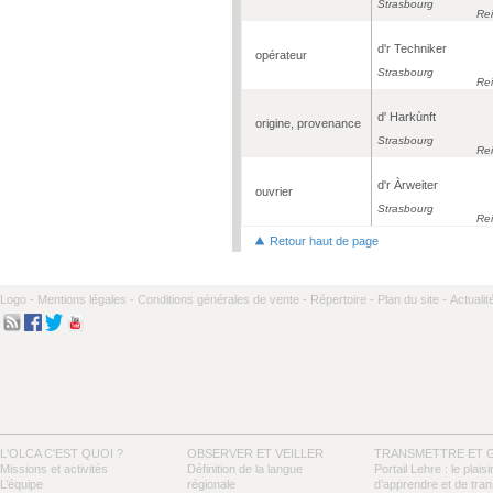
Strasbourg
Re
d'r Techniker
opérateur
Strasbourg
Re
d' Harkùnft
origine, provenance
Strasbourg
Re
d'r Àrweiter
ouvrier
Strasbourg
Re
Retour haut de page
Logo -
Mentions légales -
Conditions générales de vente -
Répertoire -
Plan du site -
Actualit
L'OLCA C'EST QUOI ?
OBSERVER ET VEILLER
TRANSMETTRE ET 
Missions et activités
Définition de la langue
Portail Lehre : le plaisi
L’équipe
régionale
d’apprendre et de tra