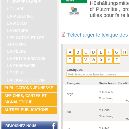
L'INDISPENSABLE
Hüshàltùngsmittel
d' Pùtzmittel, pr
LE LIVRE
utiles pour faire
LA MÉDECINE
LA MÉTÉO
LA NATURE
Télécharger le lexique des
LES OUTILS ET LES
ARTISANS
LA PÊCHE
A
B
C
D
E
F
G
H
LA PETITE ENFANCE
T
U
V
W
X
Y
Z
LA PHARMACIE
Lexiques
LE VÉLO
LA VIGNE ET LE VIN
Français
Dialectes du Bas-R
PUBLICATIONS JEUNESSE
d' Garscht
orge
AFFICHES, CARTES ET
Strasbourg
Re
SIGNALÉTIQUE
AUTRES PUBLICATIONS
d' Gàns
oie
Strasbourg
Re
d' Olive