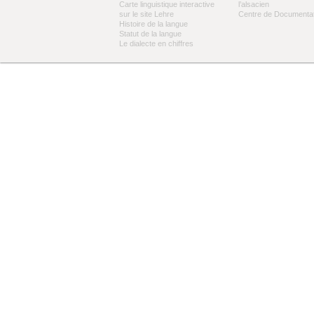
Carte linguistique interactive
l’alsacien
sur le site Lehre
Centre de Documentat
Histoire de la langue
Statut de la langue
Le dialecte en chiffres