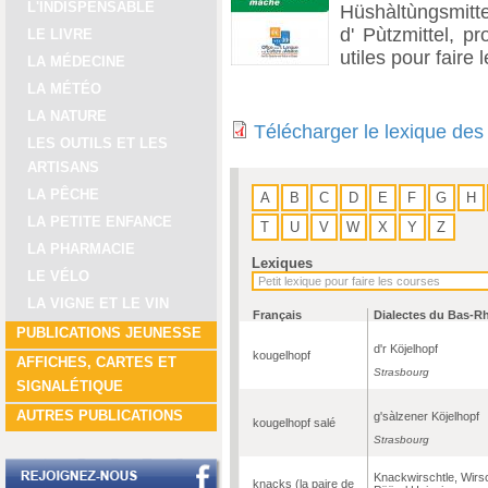
L'INDISPENSABLE
Hüshàltùngsmittel
d' Pùtzmittel, pr
LE LIVRE
utiles pour faire
LA MÉDECINE
LA MÉTÉO
LA NATURE
Télécharger le lexique des
LES OUTILS ET LES
ARTISANS
LA PÊCHE
A
B
C
D
E
F
G
H
LA PETITE ENFANCE
T
U
V
W
X
Y
Z
LA PHARMACIE
Lexiques
LE VÉLO
LA VIGNE ET LE VIN
Français
Dialectes du Bas-R
PUBLICATIONS JEUNESSE
d'r Köjelhopf
kougelhopf
AFFICHES, CARTES ET
Strasbourg
SIGNALÉTIQUE
AUTRES PUBLICATIONS
g'sàlzener Köjelhopf
kougelhopf salé
Strasbourg
Knackwirschtle, Wirsc
knacks (la paire de