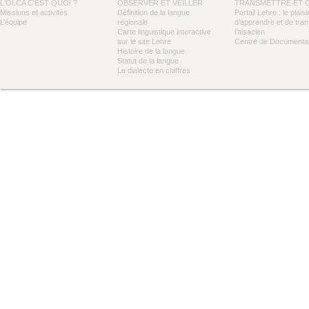
L'OLCA C'EST QUOI ?
OBSERVER ET VEILLER
TRANSMETTRE ET 
Missions et activités
Définition de la langue
Portail Lehre : le plaisi
L’équipe
régionale
d’apprendre et de tra
Carte linguistique interactive
l’alsacien
sur le site Lehre
Centre de Documentat
Histoire de la langue
Statut de la langue
Le dialecte en chiffres