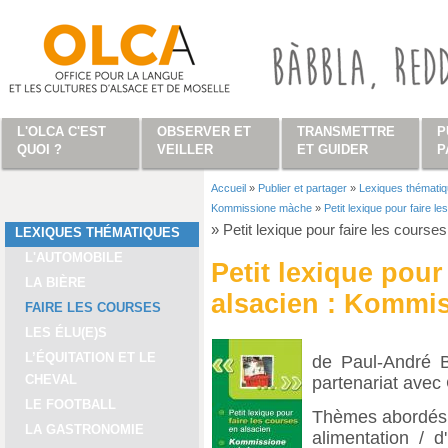
Aller au contenu principal
L'OLCA C'EST
OBSERVER ET
TRANSMETTRE
P
QUOI ?
VEILLER
ET GUIDER
P
Accueil
»
Publier et partager
»
Lexiques thémati
Vous êtes ici
Kommissione màche
»
Petit lexique pour faire 
»
Petit lexique pour faire les cour
LEXIQUES THÉMATIQUES
L'AUTOMOBILE
Petit lexique pour
LA BIÈRE
alsacien : Kommi
FAIRE LES COURSES
LES ÉLU(E)S
L’ÉQUITATION ET LE
de Paul-André B
CHEVAL
partenariat ave
LE FOOTBALL
Thèmes abordés 
LA GASTRONOMIE
alimentation / 