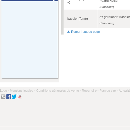
Päärel Heissi
~)
Strasbourg
d'r geraïchert Kassler
kassler (fumé)
Strasbourg
Retour haut de page
Logo -
Mentions légales -
Conditions générales de vente -
Répertoire -
Plan du site -
Actualit