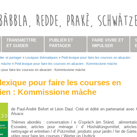
TRANSMETTRE
PUBLIER ET
FAIRE VIVRE ET
ET GUIDER
PARTAGER
IMPULSER
lier et partager
»
Lexiques thématiques
»
Petit lexique pour faire les courses en alsacien :
s ici
e màche
»
Petit lexique pour faire les courses en alsacien : Kommissione màche
ue pour faire les courses en alsacien : Kommissione màche
 lexique pour faire les courses en
cien : Kommissione màche
de Paul-André Befort et Léon Daul. Créé et édité en partenariat ave
Alsace.
Thèmes abordés : conversation / e G'spräch àm Stànd, alimentatio
Esswàre, articles pour ménage / d' Hüshàltùngsmittel, article
nettoyage et entretien / d' Pùtzmittel, produits pour jardin / fer de Gàrt
utiles pour faire les courses / Werter ùn Üsdrick