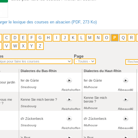
rger le lexique des courses en alsacien (PDF, 273 Ko)
C
D
E
F
G
H
I
J
K
L
M
N
O
P
Q
R
V
W
X
Y
Z
es
Page
s
Dialectes du Bas-Rhin
Dialectes du Haut-Rhin
fer de Gàrte
fer de Gàrte
pour jardin
Strasbourg
Mulhouse
Reichshoffen
Ribeauvillé
Kenne Sie mich
vous me
Kenne Sie mich berote ?
berote ?
r ?
Strasbourg
Mulhouse
Reichshoffen
Ribeauvillé
d'r Zùckerbeck
d'r Zùckerbeck
Strasbourg
Mulhouse
Reichshoffen
Ribeauvillé
's Brot
's Brot