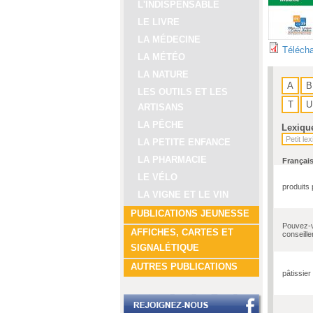
L'INDISPENSABLE
LE LIVRE
LA MÉDECINE
Télécha
LA MÉTÉO
LA NATURE
A
B
LES OUTILS ET LES
T
U
ARTISANS
LA PÊCHE
Lexiqu
LA PETITE ENFANCE
LA PHARMACIE
Françai
LE VÉLO
produits 
LA VIGNE ET LE VIN
PUBLICATIONS JEUNESSE
Pouvez-
AFFICHES, CARTES ET
conseille
SIGNALÉTIQUE
AUTRES PUBLICATIONS
pâtissier