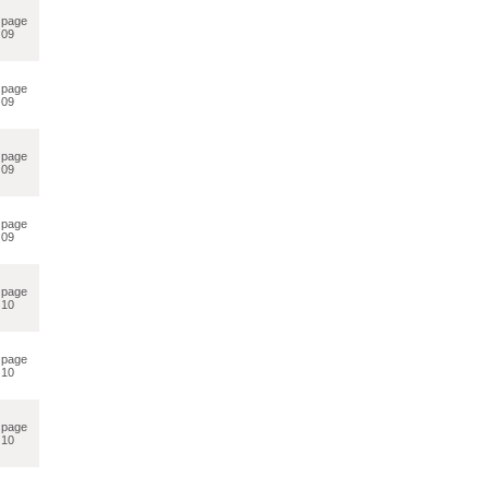
page
09
page
09
page
09
page
09
page
10
page
10
page
10