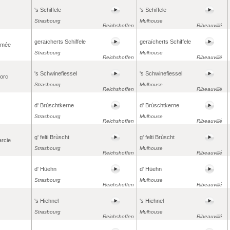
's Schiffele
's Schiffele
Strasbourg
Mulhouse
Reichshoffen
Ribeauvillé
geraïcherts Schiffele
geraïcherts Schiffele
fumée
Strasbourg
Mulhouse
Reichshoffen
Ribeauvillé
's Schwinefiessel
's Schwinefiessel
porc
Strasbourg
Mulhouse
Reichshoffen
Ribeauvillé
d' Brùschtkerne
d' Brùschtkerne
Strasbourg
Mulhouse
Reichshoffen
Ribeauvillé
g' felti Brùscht
g' felti Brùscht
arcie
Strasbourg
Mulhouse
Reichshoffen
Ribeauvillé
d' Hüehn
d' Hüehn
Strasbourg
Mulhouse
Reichshoffen
Ribeauvillé
's Hiehnel
's Hiehnel
Strasbourg
Mulhouse
Reichshoffen
Ribeauvillé