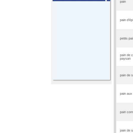
pain
pain d’ép
petits pa
pain de 
paysan
pain de s
pain aux
pain com
pain de 