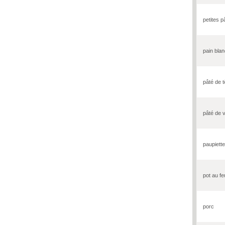
petites p
pain bla
pâté de t
pâté de 
paupiett
pot au fe
porc