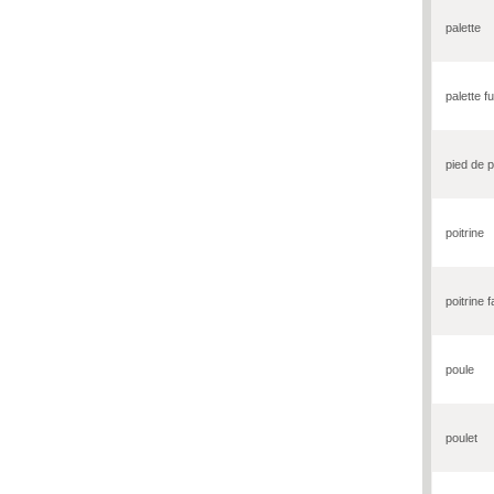
palette
palette 
pied de 
poitrine
poitrine f
poule
poulet