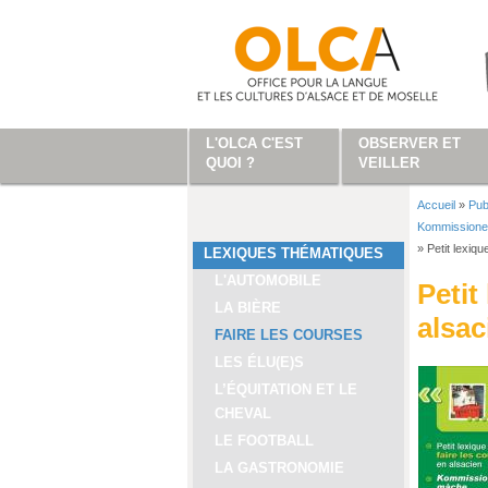
Aller au contenu principal
L'OLCA C'EST
OBSERVER ET
QUOI ?
VEILLER
Accueil
»
Pub
Vous ête
Kommission
»
Petit lexiq
LEXIQUES THÉMATIQUES
L'AUTOMOBILE
Petit
LA BIÈRE
alsa
FAIRE LES COURSES
LES ÉLU(E)S
L’ÉQUITATION ET LE
CHEVAL
LE FOOTBALL
LA GASTRONOMIE