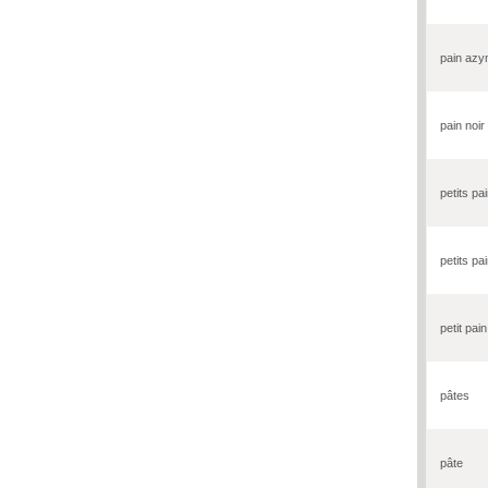
pain az
pain noir
petits pa
petits pai
petit pain
pâtes
pâte