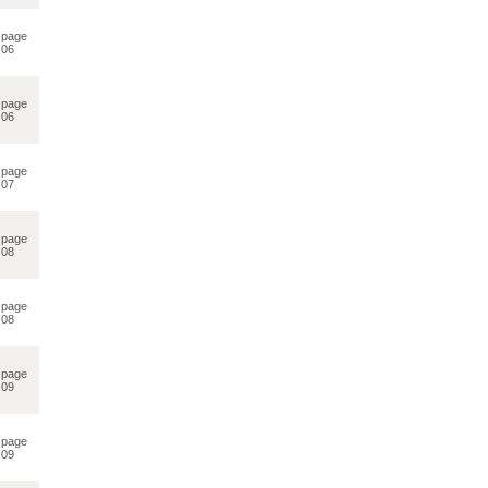
page
06
page
06
page
07
page
08
page
08
page
09
page
09