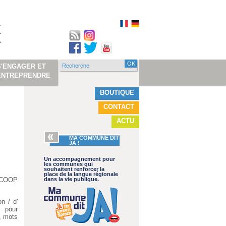
Recherche
S'ENGAGER ET
Formulaire de
ENTREPRENDRE
recherche
BOUTIQUE
CONTACT
ACTU
MA COMMUNE DIT
JA !
Un accompagnement pour
les communes qui
souhaitent renforcer la
place de la langue régionale
c COOP
dans la vie publique.
n / d'
s pour
e, mots