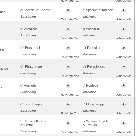
Reichshoffen
Ribeauvillé
d' Spätzle, d' Knepfle
d' Spätzle, d' Knepfle
âtes
Strasbourg
Mulhouse
Reichshoffen
Ribeauvillé
's Wissbrot
's Wissbrot
nc
Strasbourg
Mulhouse
Reichshoffen
Ribeauvillé
d'r Presskopf
d'r Presskopf
ête
Strasbourg
Mulhouse
Reichshoffen
Ribeauvillé
d'r Fleischkaas
d'r Fleischkaas
viande
Strasbourg
Mulhouse
Reichshoffen
Ribeauvillé
d' Roulade
d' Roulade
es
Strasbourg
Mulhouse
Reichshoffen
Ribeauvillé
d' Fleischsùpp
d' Fleischsùpp
u
Strasbourg
Mulhouse
Reichshoffen
Ribeauvillé
's Schwinefleisch,
's Schwinefleisch,
Schwines
Schwines
Strasbourg
Mulhouse
Reichshoffen
Ribeauvillé