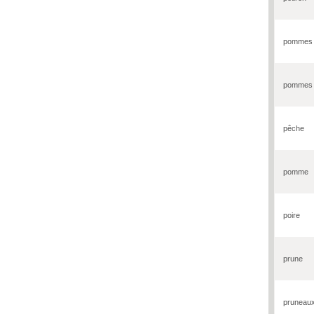
pommes 
pommes 
pêche
pomme
poire
prune
pruneau