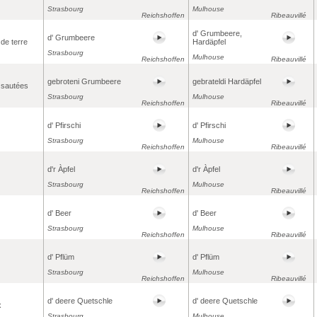
Strasbourg
Mulhouse
Reichshoffen
Ribeauvillé
d' Grumbeere,
d' Grumbeere
de terre
Hardäpfel
Strasbourg
Mulhouse
Reichshoffen
Ribeauvillé
gebroteni Grumbeere
gebrateldi Hardäpfel
sautées
Strasbourg
Mulhouse
Reichshoffen
Ribeauvillé
d' Pfirschi
d' Pfirschi
Strasbourg
Mulhouse
Reichshoffen
Ribeauvillé
d'r Àpfel
d'r Àpfel
Strasbourg
Mulhouse
Reichshoffen
Ribeauvillé
d' Beer
d' Beer
Strasbourg
Mulhouse
Reichshoffen
Ribeauvillé
d' Pflüm
d' Pflüm
Strasbourg
Mulhouse
Reichshoffen
Ribeauvillé
d' deere Quetschle
d' deere Quetschle
x
Strasbourg
Mulhouse