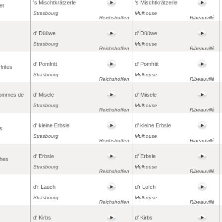
's Mischtkrätzerle
's Mischtkrätzerle
et
Strasbourg
Mulhouse
Reichshoffen
Ribeauvillé
d' Düüwe
d' Düüwe
Strasbourg
Mulhouse
Reichshoffen
Ribeauvillé
d' Pomfritt
d' Pomfritt
rites
Strasbourg
Mulhouse
Reichshoffen
Ribeauvillé
pommes de
d' Misele
d' Miisele
Strasbourg
Mulhouse
Reichshoffen
Ribeauvillé
d' kleine Erbsle
d' kleine Erbsle
is
Strasbourg
Mulhouse
Reichshoffen
Ribeauvillé
d' Erbsle
d' Erbsle
ches
Strasbourg
Mulhouse
Reichshoffen
Ribeauvillé
d'r Lauch
d'r Loïch
Strasbourg
Mulhouse
Reichshoffen
Ribeauvillé
d' Kirbs
d' Kirbs