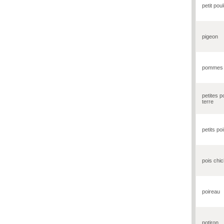
petit poul
pigeon
pommes f
petites 
terre
petits po
pois chi
poireau
potiron