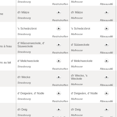
Strasbourg
Mulhouse
Reichshoffen
Ribeauvillé
d'r Màtze
d'r Màtze
yme
Strasbourg
Mulhouse
Reichshoffen
Ribeauvillé
's Schwàrzbrot
's Schwàrzbrot
Strasbourg
Mulhouse
Reichshoffen
Ribeauvillé
d' Wàsserweckele, d'
d' Süüweckele
ins à l’eau
Süuweckele
Mulhouse
Strasbourg
Reichshoffen
Ribeauvillé
d' Melichweckele
d' Melichweckele
ns au lait
Strasbourg
Mulhouse
Reichshoffen
Ribeauvillé
d'r Wecke, 's
d'r Wecke
Weckele
Strasbourg
Mulhouse
Reichshoffen
Ribeauvillé
d' Deigwàre, d' Nüdle
d' Deigwàre, d' Nüdle
Strasbourg
Mulhouse
Reichshoffen
Ribeauvillé
d'r Deig
d'r Deig
Strasbourg
Mulhouse