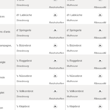
Strasbourg
Mulhouse
Reichshoffen
Ribeauvillé
d'r Labküche
d'r Labküche
ices
Strasbourg
Mulhouse
Reichshoffen
Ribeauvillé
d' Springerle
d' Springerle
ins d’anis
Strasbourg
Mulhouse
Reichshoffen
Ribeauvillé
campagne,
's Büürebrot
's Büürebrot
Strasbourg
Mulhouse
Reichshoffen
Ribeauvillé
's Roggebrot
's Roggebrot
eigle
Strasbourg
Mulhouse
Reichshoffen
Ribeauvillé
's Nùssebrot
's Nùssebrot
 noix
Strasbourg
Mulhouse
Reichshoffen
Ribeauvillé
's Vollkornbrot
's Vollkornbrot
plet
Strasbourg
Mulhouse
Reichshoffen
Ribeauvillé
's Klejebrot
's Klejebrot
son