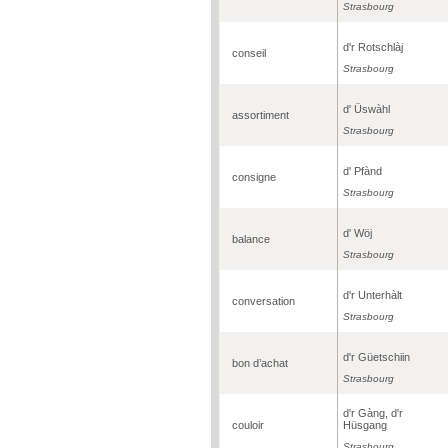
Strasbourg
d'r Rotschlàj
conseil
Strasbourg
d' Üswàhl
assortiment
Strasbourg
d' Pfànd
consigne
Strasbourg
d' Wöj
balance
Strasbourg
d'r Unterhàlt
conversation
Strasbourg
d'r Güetschiin
bon d’achat
Strasbourg
d'r Gàng, d'r
couloir
Hüsgang
Strasbourg