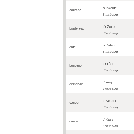
's Inkaufe
courses
Strasbourg
d'r Zettel
bordereau
Strasbourg
's Dàtum
date
Strasbourg
d'r Làde
boutique
Strasbourg
d' Fröj
demande
Strasbourg
d' Kescht
cageot
Strasbourg
d' Kàss
caisse
Strasbourg