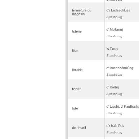
fermeture du
d'r Làdeschlùss
magasin
Strasbourg
d' Molkerej
laiterie
Strasbourg
's Fecht
fête
Strasbourg
d' Büechhàndlùng
librairie
Strasbourg
d' Kàrtej
fichier
Strasbourg
d' Lischt, d' Kauflischt
liste
Strasbourg
d'r hàlb Pris
demi-tarif
Strasbourg