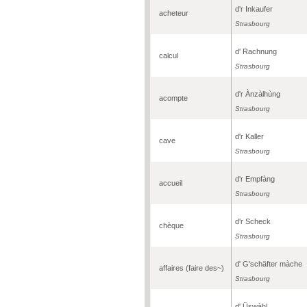
d'r Inkaufer
acheteur
Strasbourg
d' Rachnung
calcul
Strasbourg
d'r Ànzàlhùng
acompte
Strasbourg
d'r Kaller
cave
Strasbourg
d'r Empfàng
accueil
Strasbourg
d'r Scheck
chèque
Strasbourg
d' G'schäfter màche
affaires (faire des~)
Strasbourg
d' Üswàhl