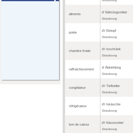
Strasbourg
d' Nàhrùngsmittel
aliments
Strasbourg
d'r Eintopf
potée
Strasbourg
d'r Isschrànk
chambre froide
Strasbourg
d' Àbkiehlùng
raffraichissement
Strasbourg
d'r Tiefkieller
congélateur
Strasbourg
d'r Iskàschte
réfrigérateur
Strasbourg
d'r Kàssezettel
bon de caisse
Strasbourg