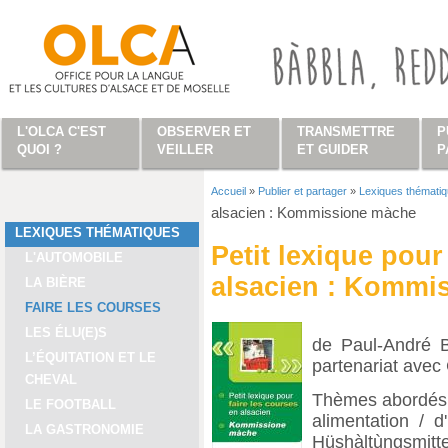
Aller au contenu principal
L'OLCA C'EST
OBSERVER ET
TRANSMETTRE
P
QUOI ?
VEILLER
ET GUIDER
P
Accueil
»
Publier et partager
»
Lexiques thémati
Vous êtes ici
alsacien : Kommissione màche
LEXIQUES THÉMATIQUES
Petit lexique pour
L'AUTOMOBILE
alsacien : Kommi
LA BIÈRE
FAIRE LES COURSES
LES ÉLU(E)S
de Paul-André B
L’ÉQUITATION ET LE
partenariat ave
CHEVAL
Thèmes abordés 
LE FOOTBALL
alimentation / 
LA GASTRONOMIE
Hüshàltùngsmittel