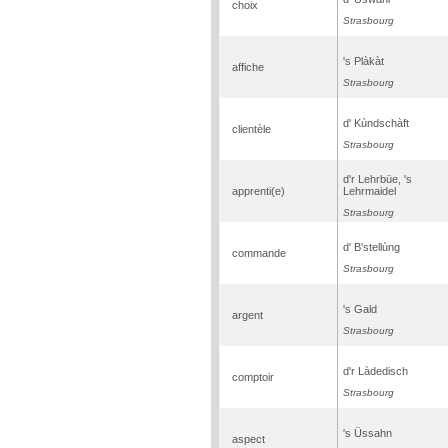
choix
Strasbourg
's Plàkàt
affiche
Strasbourg
d' Kùndschàft
clientèle
Strasbourg
d'r Lehrbüe, 's
apprenti(e)
Lehrmaidel
Strasbourg
d' B'stellùng
commande
Strasbourg
's Gald
argent
Strasbourg
d'r Làdedisch
comptoir
Strasbourg
's Üssahn
aspect