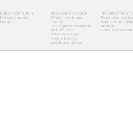
L'OLCA C'EST QUOI ?
OBSERVER ET VEILLER
TRANSMETTRE ET 
Missions et activités
Définition de la langue
Portail Lehre : le plaisi
L’équipe
régionale
d’apprendre et de tra
Carte linguistique interactive
l’alsacien
sur le site Lehre
Centre de Documentat
Histoire de la langue
Statut de la langue
Le dialecte en chiffres