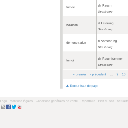
d'r Rauch
fumée
Strasbourg
d' Leferùng
livraison
Strasbourg
d' Vorfiehrung
démonstration
Strasbourg
d'r Rauchkàmmer
fumoir
Strasbourg
« premier
‹ précédent
…
9
10
Pages
Retour haut de page
Logo -
Mentions légales -
Conditions générales de vente -
Répertoire -
Plan du site -
Actualit