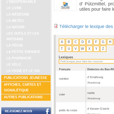
L'INDISPENSABLE
d' Pùtzmittel, pr
LE LIVRE
utiles pour faire
LA MÉDECINE
LA MÉTÉO
Télécharger le lexique des
LA NATURE
LES OUTILS ET LES
ARTISANS
A
B
C
D
E
F
G
H
LA PÊCHE
T
U
V
W
X
Y
Z
LA PETITE ENFANCE
Lexiques
LA PHARMACIE
LE VÉLO
Français
Dialectes du Bas-R
LA VIGNE ET LE VIN
d' Ernährung
PUBLICATIONS JEUNESSE
nutrition
Strasbourg
AFFICHES, CARTES ET
SIGNALÉTIQUE
stahle
voler
AUTRES PUBLICATIONS
Strasbourg
d' Kerwer-G'wicht
poids du corps