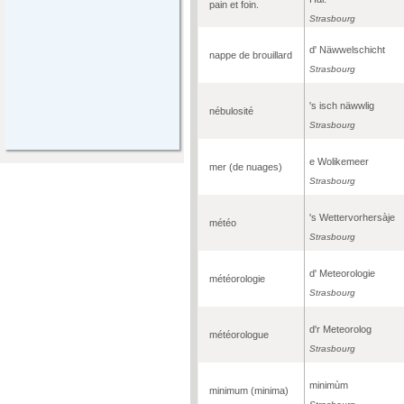
pain et foin.
Strasbourg
d' Näwwelschicht
nappe de brouillard
Strasbourg
's isch näwwlig
nébulosité
Strasbourg
e Wolikemeer
mer (de nuages)
Strasbourg
's Wettervorhersàje
météo
Strasbourg
d' Meteorologie
météorologie
Strasbourg
d'r Meteorolog
météorologue
Strasbourg
minimùm
minimum (minima)