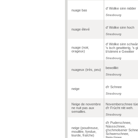
d' Wolike sinn nidder
nuage bas
Strasbourg
d' Wolike sinn hoch
nuage élevé
Strasbourg
d' Wolike sinn schwàr
nuage (noir,
's isch gewitterig, 's g
orageux)
b'stimmt e Gewitter
Strasbourg
bewollikt
nuageux (très, peu)
Strasbourg
d'r Schnee
neige
Strasbourg
Neige de novembre
Novemberschnee tüe
ne nuit pas aux
d'r Frùcht nitt weh.
semailles.
Strasbourg
d'r Puderschnee,
Nàssschnee,
neige (poudreuse,
g'schmolsener Schne
mouillée, fondue,
Schwerschnee,
lourde, fraîche)
Nejschnee