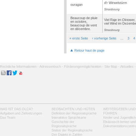
d'r Wirwelstùrm
ouragan
Strasbourg
Beaucoup de pluie
Viel Raje im Oktower,
en octobre,
viel Wind im Dezembe
beaucoup de vent
en décembre.
Strasbourg
« erste Seite
‹ vorherige Seite
…
3
4
Seiten
Retour haut de page
Rechtliche Informationen -
Adressenbuch -
Förderungsmöglichkeiten -
Site Map -
Aktuelles -
WAS IST DAS OLCA?
BEOBACHTEN UND HÜTEN
WEITERGEBEN UND
Aufgaben und Zielsetzungen
Definition der Regionalsprache
FÜHREN
Das Team
Interaktive Sprachkarte
Kinder und Jugendlich
Geschichte der
Elsässisch lernen und
Regionalsprache
Dokumentationszentr
Status der Regionalsprache
Der Dialekt in Zahlen