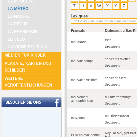
LA MÉDECINE
T
U
V
W
X
Y
Z
LA MÉTÉO
Lexiques
LA NATURE
LA PÊCHE
Français
Dialectes du Bas-R
LA PHARMACIE
LE VÉLO
trieb
maussade
LA VIGNE ET LE VIN
Strasbourg
MEDIEN FÜR KINDER
schlechts Wetter
mauvais temps
PLAKATE, KARTEN UND
Strasbourg
SCHILDER
schlechti Sicht
WEITERE
mauvaise visibilité
Strasbourg
VERÖFFENTLICHUNGEN
mouvement
d' Lùftstrehmùnge
atmosphérique
Strasbourg
d'r Dùrichschnitt
moyenne
Strasbourg
Raje im Mai, gibt Brot
Pluie en mai, donne
Hai.