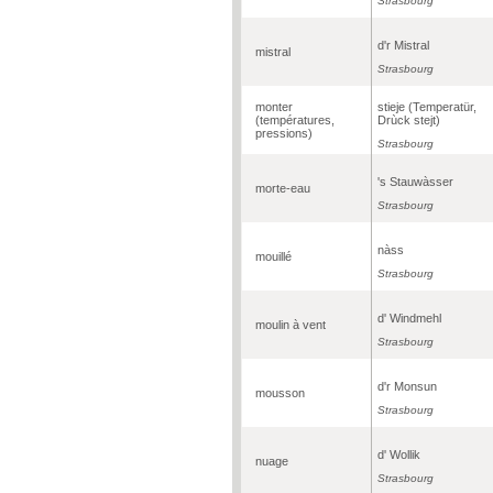
Strasbourg
d'r Mistral
mistral
Strasbourg
monter
stieje (Temperatür,
(températures,
Drùck stejt)
pressions)
Strasbourg
's Stauwàsser
morte-eau
Strasbourg
nàss
mouillé
Strasbourg
d' Windmehl
moulin à vent
Strasbourg
d'r Monsun
mousson
Strasbourg
d' Wollik
nuage
Strasbourg