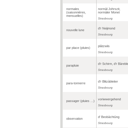
normales
normàl Johrszit,
(saisonnières,
normàler Monet
mensuelles)
Strasbourg
d'r Neijmond
nouvelle lune
Strasbourg
plàtzwiis
par place (pluies)
Strasbourg
d'r Schirm, d'r Bàrebl
parapluie
Strasbourg
d'r Blitzàbleiter
para-tonnerre
Strasbourg
voriwwergehend
passager (pluies …)
Strasbourg
d' Beobàchtùng
observation
Strasbourg