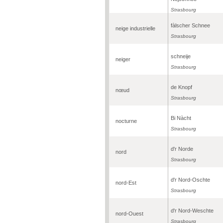
Strasbourg
fàlscher Schnee
neige industrielle
Strasbourg
schneije
neiger
Strasbourg
de Knopf
nœud
Strasbourg
Bi Nàcht
nocturne
Strasbourg
d'r Norde
nord
Strasbourg
d'r Nord-Oschte
nord-Est
Strasbourg
d'r Nord-Weschte
nord-Ouest
Strasbourg