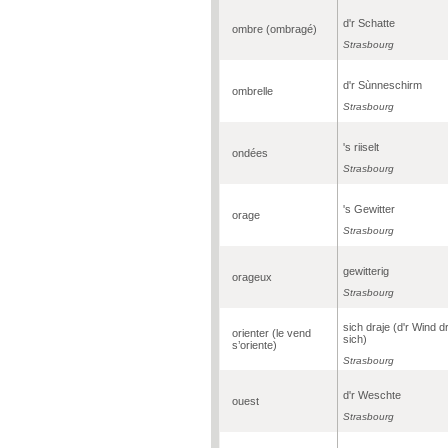
d'r Schatte
ombre (ombragé)
Strasbourg
d'r Sùnneschirm
ombrelle
Strasbourg
's riiselt
ondées
Strasbourg
's Gewitter
orage
Strasbourg
gewitterig
orageux
Strasbourg
sich draje (d'r Wind dr
orienter (le vend
sich)
s’oriente)
Strasbourg
d'r Weschte
ouest
Strasbourg