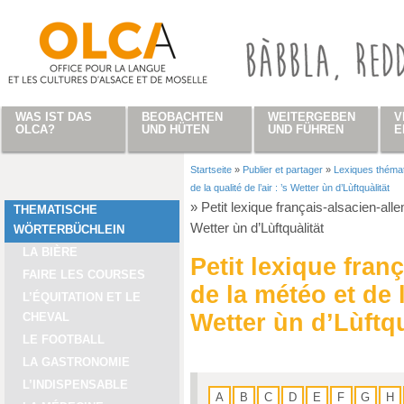
Direkt zum Inhalt
WAS IST DAS
BEOBACHTEN
WEITERGEBEN
V
OLCA?
UND HÜTEN
UND FÜHREN
E
Startseite
»
Publier et partager
»
Lexiques théma
Sie sind hier
de la qualité de l’air : ’s Wetter ùn d’Lùftquàlität
»
Petit lexique français-alsacien-allem
THEMATISCHE
Wetter ùn d’Lùftquàlität
WÖRTERBÜCHLEIN
LA BIÈRE
Petit lexique fran
FAIRE LES COURSES
de la météo et de la
L’ÉQUITATION ET LE
Wetter ùn d’Lùftqu
CHEVAL
LE FOOTBALL
LA GASTRONOMIE
L’INDISPENSABLE
A
B
C
D
E
F
G
H