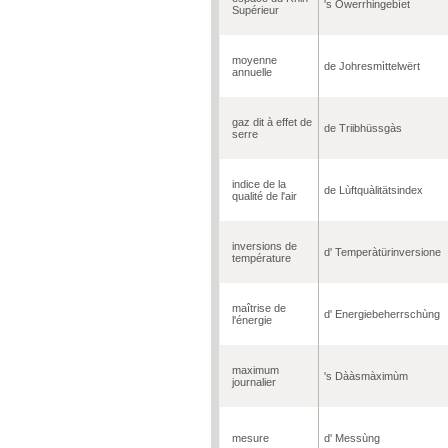
's Owerrhingebìet
Supérieur
moyenne
de Johresmìttelwërt
annuelle
gaz dit à effet de
de Triibhüssgàs
serre
indice de la
de Lùftquàlitätsindex
qualité de l'air
inversions de
d' Temperàtürinversione
température
maîtrise de
d' Energiebeherrschùng
l'énergie
maximum
's Dààsmàximùm
journalier
mesure
d' Messùng