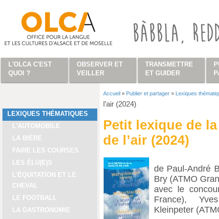
Aller au contenu principal
L'OLCA C'EST
OBSERVER ET
TRANSMETTRE
P
QUOI ?
VEILLER
ET GUIDER
P
Accueil
»
Publier et partager
»
Lexiques thémati
Vous êtes ici
l’air (2024)
LEXIQUES THÉMATIQUES
Petit lexique de la
L'AUTOMOBILE
de l’air (2024)
LA BIÈRE
FAIRE LES COURSES
LES ÉLU(E)S
de Paul-André B
L’ÉQUITATION ET LE
Bry (ATMO Gran
CHEVAL
avec le concou
LE FOOTBALL
France), Yve
Kleinpeter (ATM
LA GASTRONOMIE