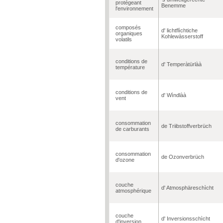
protégeant
Benemme
l'environnement
composés
d' lichtflìchtiche
organiques
Kohlewàsserstoff
volatils
conditions de
d' Temperàtürlàà
température
conditions de
d' Wìndlàà
vent
consommation
de Triibstoffverbrüch
de carburants
consommation
de Ozonverbrüch
d'ozone
couche
d' Atmosphäreschìcht
atmosphérique
couche
d' Inversionsschìcht
d'inversion