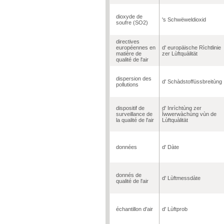
dioxyde de
's Schwëweldioxid
soufre (SO2)
directives
européennes en
d' europäische Rìchtlinie
matière de
zer Lùftquàlität
qualité de l'air
dispersion des
d' Schàdstoffüssbreitùng
pollutions
dispositif de
d' Inrìchtùng zer
surveillance de
Ìwwerwàchùng vùn de
la qualité de l'air
Lùftquàlität
données
d' Dàte
donnés de
d' Lùftmessdàte
qualité de l'air
échantillon d'air
d' Lùftprob