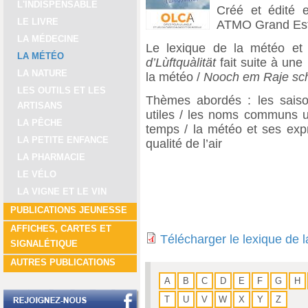
L'INDISPENSABLE
Créé et édité 
LE LIVRE
ATMO Grand Est
LA MÉDECINE
Le lexique de la météo et 
LA MÉTÉO
d’Lùftquàlität
fait suite à une
LA NATURE
la météo /
Nooch em Raje sch
LES OUTILS ET LES
Thèmes abordés : les saisons
ARTISANS
utiles / les noms communs ut
LA PÊCHE
temps / la météo et ses expr
LA PETITE ENFANCE
qualité de l’air
LA PHARMACIE
LE VÉLO
LA VIGNE ET LE VIN
PUBLICATIONS JEUNESSE
AFFICHES, CARTES ET
Télécharger le lexique de l
SIGNALÉTIQUE
AUTRES PUBLICATIONS
A
B
C
D
E
F
G
H
T
U
V
W
X
Y
Z