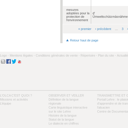
mesures
adoptées pour la
d'
protection de
Ùmweltschùtzmàsnàhme
l'environnement
« premier
‹ précédent
…
3
Pages
Retour haut de page
Logo -
Mentions légales -
Conditions générales de vente -
Répertoire -
Plan du site -
Actualit
L'OLCA C'EST QUOI ?
OBSERVER ET VEILLER
TRANSMETTRE ET 
Missions et activités
Définition de la langue
Portail Lehre : le plaisi
L’équipe
régionale
d’apprendre et de tra
Carte linguistique interactive
l’alsacien
sur le site Lehre
Centre de Documentat
Histoire de la langue
Statut de la langue
Le dialecte en chiffres