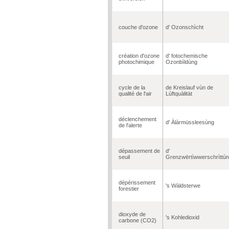
couche d'ozone
d' Ozonschìcht
création d'ozone
d' fotochemische
photochimique
Ozonbìldùng
cycle de la
de Kreislauf vùn de
qualité de l'air
Lùftquàlität
déclenchement
d' Àlàrmüssleesùng
de l'alerte
dépassement de
d'
seuil
Grenzwërtìwwerschrìttù
dépérissement
's Wàldsterwe
forestier
dioxyde de
's Kohledioxid
carbone (CO2)