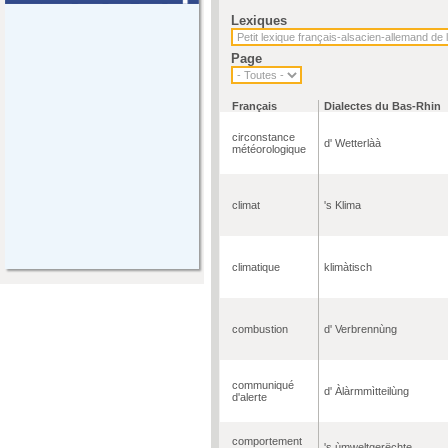
Lexiques
Page
Français
Dialectes du Bas-Rhin
circonstance
d' Wetterlàà
météorologique
climat
's Klima
climatique
klimàtisch
combustion
d' Verbrennùng
communiqué
d' Àlàrmmìtteilùng
d'alerte
comportement
's ùmweltgerëchte