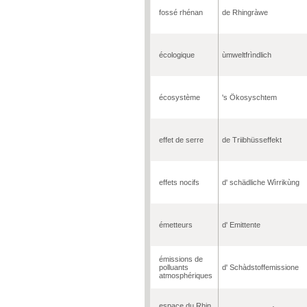
fossé rhénan
de Rhingràwe
écologique
ùmweltfrìndlich
écosystème
's Ökosyschtem
effet de serre
de Triibhüsseffekt
effets nocifs
d' schädliche Wìrrikùng
émetteurs
d' Emittente
émissions de
polluants
d' Schàdstoffemissione
atmosphériques
espace du Rhin