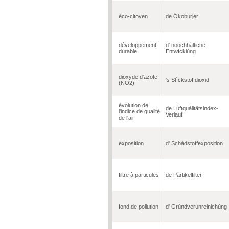
éco-citoyen
de Ökobùrjer
développement
d' noochhàltiche
durable
Entwìcklùng
dioxyde d'azote
's Stìckstoffdioxid
(NO2)
évolution de
de Lùftquàlitätsindex-
l'indice de qualité
Verlauf
de l'air
exposition
d' Schàdstoffexposition
filtre à particules
de Pàrtikelfilter
fond de pollution
d' Grùndverùnreinichùng