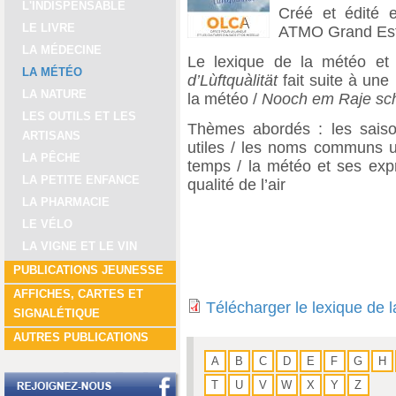
L'INDISPENSABLE
Créé et édité 
LE LIVRE
ATMO Grand Est
LA MÉDECINE
Le lexique de la météo et 
LA MÉTÉO
d’Lùftquàlität
fait suite à une
LA NATURE
la météo /
Nooch em Raje sch
LES OUTILS ET LES
Thèmes abordés : les saisons
ARTISANS
utiles / les noms communs ut
LA PÊCHE
temps / la météo et ses expr
LA PETITE ENFANCE
qualité de l’air
LA PHARMACIE
LE VÉLO
LA VIGNE ET LE VIN
PUBLICATIONS JEUNESSE
AFFICHES, CARTES ET
Télécharger le lexique de l
SIGNALÉTIQUE
AUTRES PUBLICATIONS
A
B
C
D
E
F
G
H
T
U
V
W
X
Y
Z