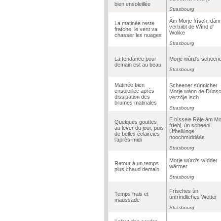
bien ensoleillée
Strasbourg
Àm Morje frìsch, dàn
La matinée reste
vertriibt de Wìnd d'
fraîche, le vent va
Wolike
chasser les nuages
Strasbourg
La tendance pour
Morje wùrd's scheen
demain est au beau
Strasbourg
Matinée bien
Scheener sùnnicher
ensoleillée après
Morje wànn de Dùnsc
dissipation des
verzöje ìsch
brumes matinales
Strasbourg
E bìssele Rëje àm Mo
Quelques gouttes
frìehj, ùn scheeni
au lever du jour, puis
Ùfhellùnge
de belles éclaircies
noochmìddààs
l’après-midi
Strasbourg
Morje wùrd's wìdder
Retour à un temps
wärmer
plus chaud demain
Strasbourg
Frìsches ùn
Temps frais et
ùnfrìndliches Wetter
maussade
Strasbourg