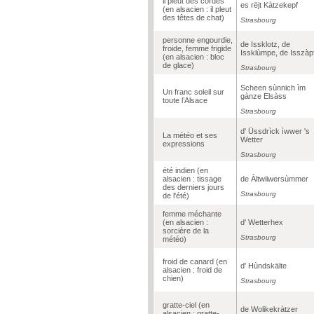
il pleut des cordes
es rëjt Kàtzekepf
(en alsacien : il pleut
des têtes de chat)
Strasbourg
personne engourdie,
de Issklotz, de
froide, femme frigide
Issklùmpe, de Isszàp
(en alsacien : bloc
de glace)
Strasbourg
Scheen sùnnich ìm
Un franc soleil sur
gànze Elsàss
toute l’Alsace
Strasbourg
d' Üssdrìck ìwwer 's
La météo et ses
Wetter
expressions
Strasbourg
été indien (en
alsacien : tissage
de Àltwiiwersùmmer
des derniers jours
Strasbourg
de l'été)
femme méchante
(en alsacien :
d' Wetterhex
sorcière de la
Strasbourg
météo)
froid de canard (en
d' Hùndskälte
alsacien : froid de
chien)
Strasbourg
gratte-ciel (en
de Wolikekràtzer
alsacien : gratte-