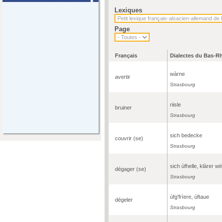
Lexiques
Page
Français
Dialectes du Bas-R
wàrne
avertir
Strasbourg
riisle
bruiner
Strasbourg
sich bedecke
couvrir (se)
Strasbourg
sich ùfhelle, klàrer w
dégager (se)
Strasbourg
ùfg'frìere, ùftaue
dégeler
Strasbourg