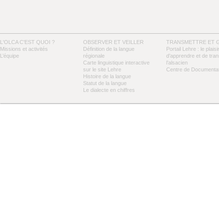
L'OLCA C'EST QUOI ?
OBSERVER ET VEILLER
TRANSMETTRE ET 
Missions et activités
Définition de la langue
Portail Lehre : le plaisi
L’équipe
régionale
d’apprendre et de tra
Carte linguistique interactive
l’alsacien
sur le site Lehre
Centre de Documentat
Histoire de la langue
Statut de la langue
Le dialecte en chiffres