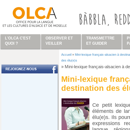
Aller au contenu principal
L'OLCA C'EST
OBSERVER ET
TRANSMETTRE
P
QUOI ?
VEILLER
ET GUIDER
P
Accueil
»
Mini-lexique français-alsacien à destina
Vous êtes ici
des élu(e)s
»
Mini-lexique français-alsacien à de
Mini-lexique franç
destination des él
Ce petit lexiq
éléments de la
élu(e)s. Ils pou
expressions re
langue régio