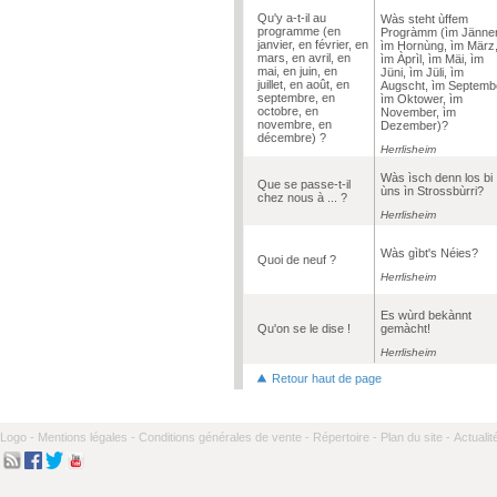
Qu'y a-t-il au
Wàs steht ùffem
programme (en
Progràmm (ìm Jänner
janvier, en février, en
ìm Hornùng, ìm März
mars, en avril, en
ìm Àprìl, ìm Mäi, ìm
mai, en juin, en
Jüni, ìm Jüli, ìm
juillet, en août, en
Augscht, ìm Septemb
septembre, en
ìm Oktower, ìm
octobre, en
November, ìm
novembre, en
Dezember)?
décembre) ?
Herrlisheim
Wàs ìsch denn los bi
Que se passe-t-il
ùns ìn Strossbùrri?
chez nous à ... ?
Herrlisheim
Wàs gìbt's Néies?
Quoi de neuf ?
Herrlisheim
Es wùrd bekànnt
Qu'on se le dise !
gemàcht!
Herrlisheim
Retour haut de page
Logo -
Mentions légales -
Conditions générales de vente -
Répertoire -
Plan du site -
Actualit