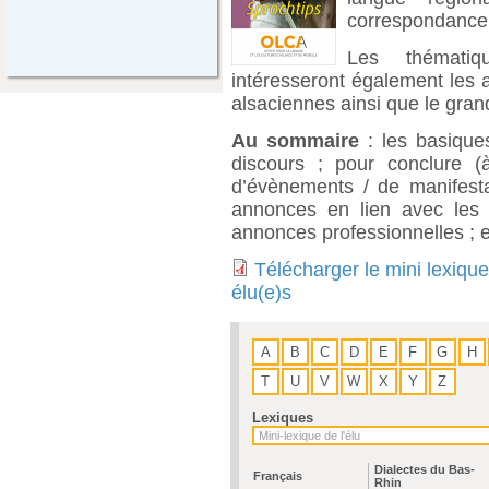
correspondance
Les thémati
intéresseront également les a
alsaciennes ainsi que le gran
Au sommaire
: les basiques
discours ; pour conclure (
d’évènements / de manifesta
annonces en lien avec les f
annonces professionnelles ; e
Télécharger le mini lexique
élu(e)s
A
B
C
D
E
F
G
H
T
U
V
W
X
Y
Z
Lexiques
Dialectes du Bas-
Français
Rhin