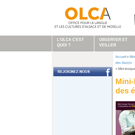
Aller au contenu principal
L'OLCA C'EST
OBSERVER ET
QUOI ?
VEILLER
Accueil
»
Min
Vous ête
des élu(e)s
»
Mini-lexiqu
Mini-
des é