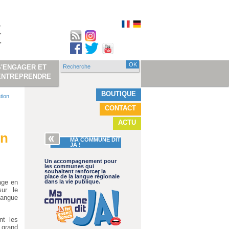
Recherche
S'ENGAGER ET
Formulaire de
ENTREPRENDRE
recherche
BOUTIQUE
tion
CONTACT
ACTU
on
MA COMMUNE DIT
JA !
Un accompagnement pour
les communes qui
souhaitent renforcer la
place de la langue régionale
age en
dans la vie publique.
sur le
langue
nt les
 grand