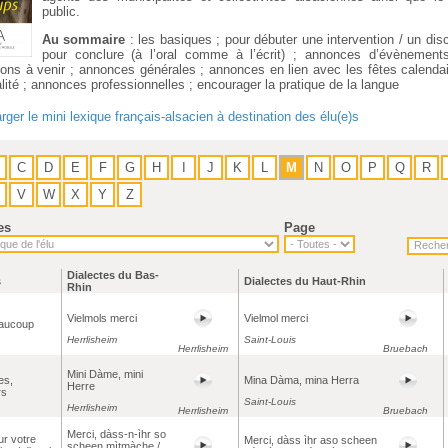
public.
Au sommaire
: les basiques ; pour débuter une intervention / un dis
pour conclure (à l’oral comme à l’écrit) ; annonces d’évènement
ions à venir ; annonces générales ; annonces en lien avec les fêtes calendai
lité ; annonces professionnelles ; encourager la pratique de la langue
rger le mini lexique français-alsacien à destination des élu(e)s
C
D
E
F
G
H
I
J
K
L
M
N
O
P
Q
R
V
W
X
Y
Z
es
Page
Dialectes du Bas-
s
Dialectes du Haut-Rhin
Rhin
Vielmols merci
Vielmol merci
eaucoup
Herrlisheim
Saint-Louis
Herrlisheim
Bruebach
Mini Dàme, mini
es,
Mina Dàma, mina Herra
Herre
rs
Saint-Louis
Herrlisheim
Herrlisheim
Bruebach
Merci, dàss-n-ìhr so
ur votre
Merci, dàss ìhr aso scheen
scheen mìtmàche /