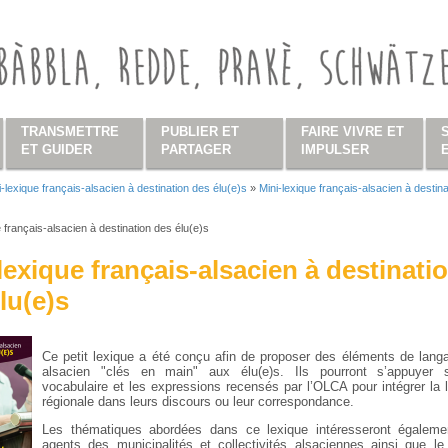
TRANSMETTRE
PUBLIER ET
FAIRE VIVRE ET
ET GUIDER
PARTAGER
IMPULSER
i-lexique français-alsacien à destination des élu(e)s
»
Mini-lexique français-alsacien à destina
s ici
e français-alsacien à destination des élu(e)s
lexique français-alsacien à destinati
lu(e)s
Ce petit lexique a été conçu afin de proposer des éléments de lang
alsacien "clés en main" aux élu(e)s. Ils pourront s’appuyer 
vocabulaire et les expressions recensés par l’OLCA pour intégrer la 
régionale dans leurs discours ou leur correspondance.
Les thématiques abordées dans ce lexique intéresseront égaleme
agents des municipalités et collectivités alsaciennes ainsi que le