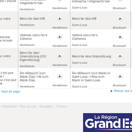
ion / d'avoir
mìtmàcha / mìtgmàcht han
mìtgemàcht hàn
Saint-Louis
Herrlisheim
Bruebach
Herrlisheim
ur votre
Merci fer éieri Hìlf
Merci fer èira Hìlf
Herrlisheim
Saint-Louis
Herrlisheim
Bruebach
Vielmols merci fer's
Vielmol merci fer's
eaucoup
Züheere
Züeheera
re écoute
Herrlisheim
Saint-Louis
Herrlisheim
Bruebach
Merci fer éieri
ur votre
Ùnterstìtzùng (OU
Merci fer èira Unterstìtzung
Ìngerstìtzùng)
Saint-Louis
Herrlisheim
Bruebach
Herrlisheim
c'est jour
Àm Mìttwùch ìsch
Àm Mìttwuch ìsch Markt ìn
é /
Märik-Dàà / Hit ìsch
Saint-Louis / Hìtta ìsch
ui c'est jour
Märik-Dàà
Markt ìn Saint-Louis
hé
Herrlisheim
Bruebach
Herrlisheim
Saint-Louis
Retour aux 
r haut de page
-
Répertoire -
Plan du site -
Actualités -
Contact