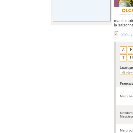
manifestat
la saisonna
Télécha
A
B
T
U
Lexiqu
Françai
Merci b
Mesdam
Messieu
Merci po