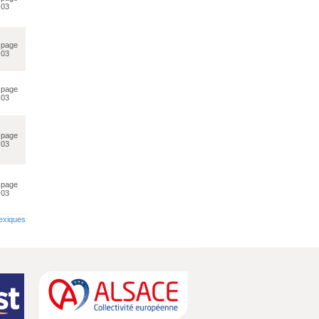
03
page
03
page
03
page
03
page
03
lexiques