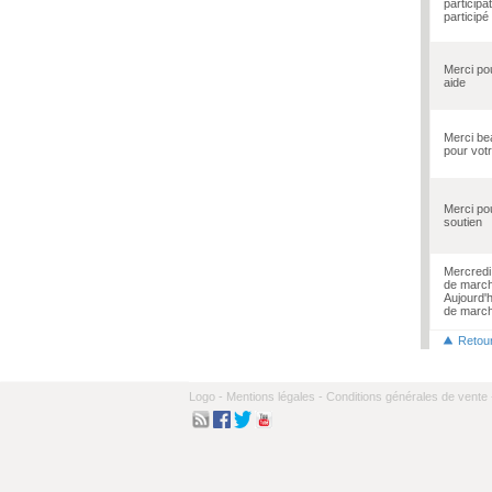
participat
participé
Merci po
aide
Merci b
pour vot
Merci po
soutien
Mercredi 
de march
Aujourd'h
de marc
Retou
Logo -
Mentions légales -
Conditions générales de vente 