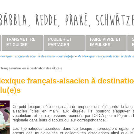
TRANSMETTRE
PUBLIER ET
FAIRE VIVRE ET
ET GUIDER
PARTAGER
IMPULSER
i-lexique français-alsacien à destination des élu(e)s
»
Mini-lexique français-alsacien à destina
s ici
e français-alsacien à destination des élu(e)s
lexique français-alsacien à destinati
lu(e)s
Ce petit lexique a été conçu afin de proposer des éléments de lang
alsacien "clés en main" aux élu(e)s. Ils pourront s’appuyer 
vocabulaire et les expressions recensés par l’OLCA pour intégrer la 
régionale dans leurs discours ou leur correspondance.
Les thématiques abordées dans ce lexique intéresseront égaleme
agents des municipalités et collectivités alsaciennes ainsi que le