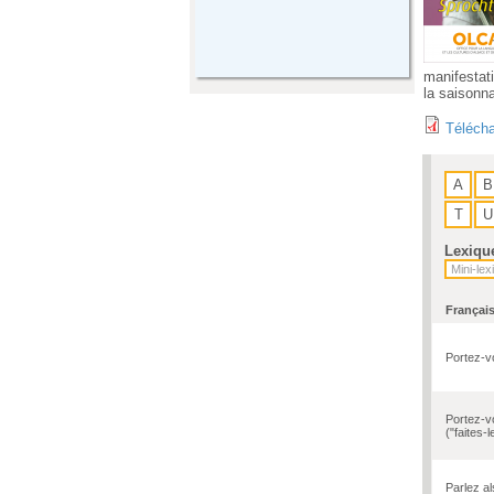
manifestat
la saisonna
Télécha
A
B
T
U
Lexiqu
Françai
Portez-v
Portez-v
("faites-l
Parlez a