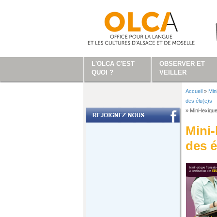
Aller au contenu principal
L'OLCA C'EST
OBSERVER ET
QUOI ?
VEILLER
Accueil
»
Min
Vous ête
des élu(e)s
»
Mini-lexiqu
Mini-
des é