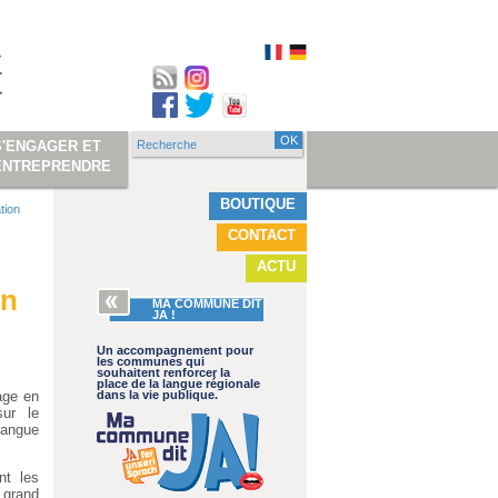
Recherche
S'ENGAGER ET
Formulaire de
ENTREPRENDRE
recherche
BOUTIQUE
tion
CONTACT
ACTU
on
MA COMMUNE DIT
JA !
Un accompagnement pour
les communes qui
souhaitent renforcer la
place de la langue régionale
age en
dans la vie publique.
sur le
langue
nt les
 grand