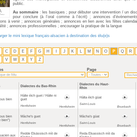
public.
Au sommaire
: les basiques ; pour débuter une intervention / un dis
pour conclure (à l’oral comme à l’écrit) ; annonces d’évènement
ions à venir ; annonces générales ; annonces en lien avec les fêtes calendai
lité ; annonces professionnelles ; encourager la pratique de la langue
rger le mini lexique français-alsacien à destination des élu(e)s
C
D
E
F
G
H
I
J
K
L
M
N
O
P
Q
R
V
W
X
Y
Z
es
Page
Dialectes du Haut-
s
Dialectes du Bas-Rhin
Rhin
Hàlte éich guet / Hàlte ni
Hàlta èich güat
ous bien
guet
Saint-Louis
Herrlisheim
Herrlisheim
Bruebach
ous bien
Màche's guet
Màcha's güat
e bien")
Herrlisheim
Saint-Louis
Herrlisheim
Bruebach
Redde Elsässisch mìt de
Reda Elsassisch mìt da
lsacien aux
Kìnder !
Kìnder !